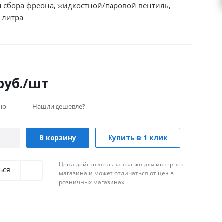
я сбора фреона, жидкостной/паровой вентиль,
 литра
руб.
/шт
но
Нашли дешевле?
В корзину
Купить в 1 клик
Цена действительна только для интернет-
ься
магазина и может отличаться от цен в
розничных магазинах