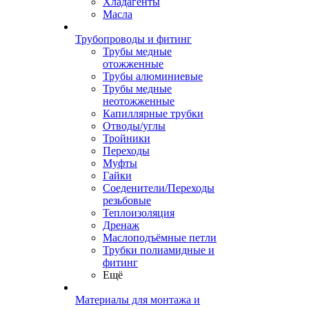
Хладагенты
Масла
Трубопроводы и фитинг
Трубы медные
отожженные
Трубы алюминиевые
Трубы медные
неотожженные
Капиллярные трубки
Отводы/углы
Тройники
Переходы
Муфты
Гайки
Соеденители/Переходы
резьбовые
Теплоизоляция
Дренаж
Маслоподъёмные петли
Трубки полиамидные и
фитинг
Ещё
Материалы для монтажа и