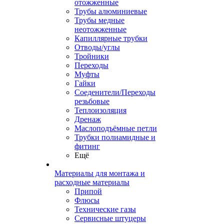
отожженные
Трубы алюминиевые
Трубы медные
неотожженные
Капиллярные трубки
Отводы/углы
Тройники
Переходы
Муфты
Гайки
Соеденители/Переходы
резьбовые
Теплоизоляция
Дренаж
Маслоподъёмные петли
Трубки полиамидные и
фитинг
Ещё
Материалы для монтажа и
расходные материалы
Припой
Флюсы
Технические газы
Сервисные штуцеры