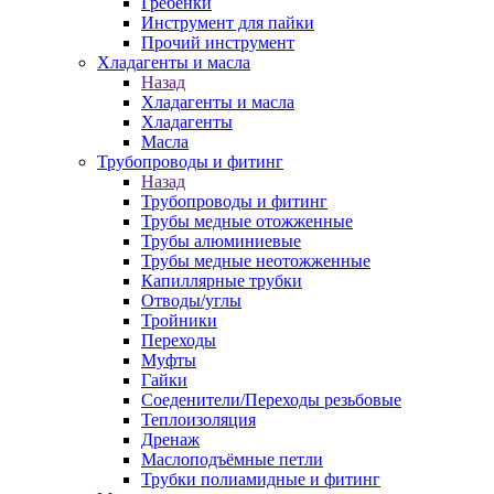
Гребенки
Инструмент для пайки
Прочий инструмент
Хладагенты и масла
Назад
Хладагенты и масла
Хладагенты
Масла
Трубопроводы и фитинг
Назад
Трубопроводы и фитинг
Трубы медные отожженные
Трубы алюминиевые
Трубы медные неотожженные
Капиллярные трубки
Отводы/углы
Тройники
Переходы
Муфты
Гайки
Соеденители/Переходы резьбовые
Теплоизоляция
Дренаж
Маслоподъёмные петли
Трубки полиамидные и фитинг