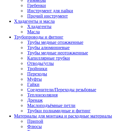
Риммеры
Гребенки
Инструмент для пайки
Прочий инструмент
Хладагенты и масла
Хладагенты
Масла
Трубопроводы и фитинг
Трубы медные отожженные
Трубы алюминиевые
Трубы медные неотожженные
Капиллярные трубки
Отводы/углы
Тройники
Переходы
Муфты
Гайки
Соеденители/Переходы резьбовые
Теплоизоляция
Дренаж
Маслоподъёмные петли
Трубки полиамидные и фитинг
Материалы для монтажа и расходные материалы
Припой
Флюсы