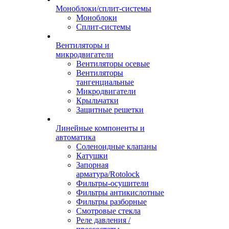
Моноблоки/сплит-системы
Моноблоки
Сплит-системы
Вентиляторы и
микродвигатели
Вентиляторы осевые
Вентиляторы
тангенциальные
Микродвигатели
Крыльчатки
Защитные решетки
Линейные компоненты и
автоматика
Соленоидные клапаны
Катушки
Запорная
арматура/Rotolock
Фильтры-осушители
Фильтры антикислотные
Фильтры разборные
Смотровые стекла
Реле давления /