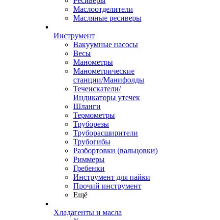
Ресиверы
Маслоотделители
Масляные ресиверы
Инструмент
Вакуумные насосы
Весы
Манометры
Манометрические
станции/Манифолды
Течеискатели/
Индикаторы утечек
Шланги
Термометры
Труборезы
Труборасширители
Трубогибы
Разбортовки (вальцовки)
Риммеры
Гребенки
Инструмент для пайки
Прочий инструмент
Ещё
Хладагенты и масла