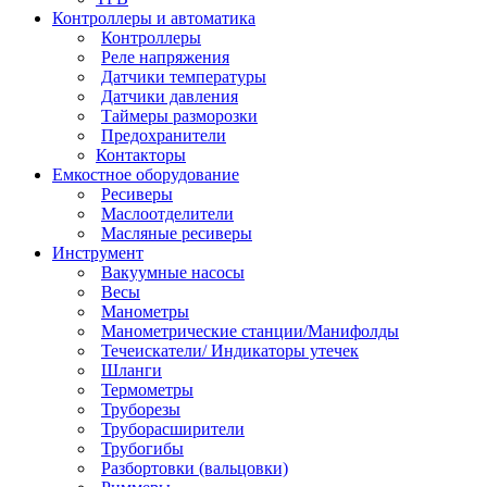
Контроллеры и автоматика
Контроллеры
Реле напряжения
Датчики температуры
Датчики давления
Таймеры разморозки
Предохранители
Контакторы
Емкостное оборудование
Ресиверы
Маслоотделители
Масляные ресиверы
Инструмент
Вакуумные насосы
Весы
Манометры
Манометрические станции/Манифолды
Течеискатели/ Индикаторы утечек
Шланги
Термометры
Труборезы
Труборасширители
Трубогибы
Разбортовки (вальцовки)