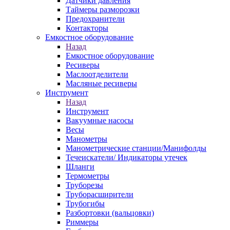
Датчики давления
Таймеры разморозки
Предохранители
Контакторы
Емкостное оборудование
Назад
Емкостное оборудование
Ресиверы
Маслоотделители
Масляные ресиверы
Инструмент
Назад
Инструмент
Вакуумные насосы
Весы
Манометры
Манометрические станции/Манифолды
Течеискатели/ Индикаторы утечек
Шланги
Термометры
Труборезы
Труборасширители
Трубогибы
Разбортовки (вальцовки)
Риммеры