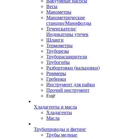
Вакуумные насосы
Весы
Манометры
Манометрические
станции/Манифолды
Течеискатели/
Индикаторы утечек
Шланги
Термометры
Труборезы
Труборасширители
Трубогибы
Разбортовки (вальцовки)
Риммеры
Гребенки
Инструмент для пайки
Прочий инструмент
Ещё
Хладагенты и масла
Хладагенты
Масла
Трубопроводы и фитинг
Трубы медные