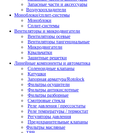
Запасные части и аксессуары
Воздухоохладители
Моноблоки/сплит-системы
Моноблоки
Сплит-системы
Вентиляторы и микродвигатели
Вентиляторы осевые
Вентиляторы тангенциальные
Микродвигатели
Крыльчатки
Защитные решетки
Линейные компоненты и автоматика
Соленоидные клапаны
Катушки
Запорная арматура/Rotolock
Фильтры-осушители
Фильтры антикислотные
Фильтры разборные
Смотровые стекла
Реле давления / прессостаты
Реле температуры / термостат
Регуляторы давления
Предохранительные клапаны
Фильтры масляные
ТРВ