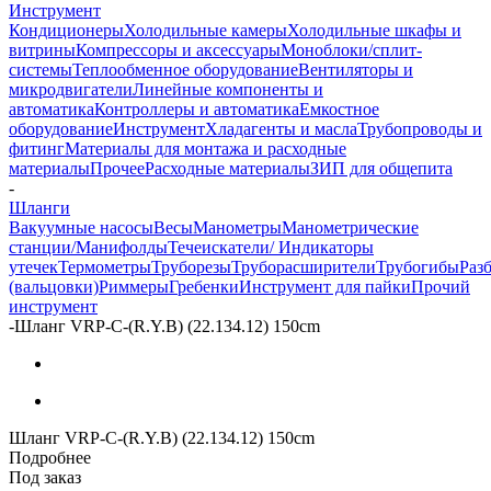
Инструмент
Кондиционеры
Холодильные камеры
Холодильные шкафы и
витрины
Компрессоры и аксессуары
Моноблоки/сплит-
системы
Теплообменное оборудование
Вентиляторы и
микродвигатели
Линейные компоненты и
автоматика
Контроллеры и автоматика
Емкостное
оборудование
Инструмент
Хладагенты и масла
Трубопроводы и
фитинг
Материалы для монтажа и расходные
материалы
Прочее
Расходные материалы
ЗИП для общепита
-
Шланги
Вакуумные насосы
Весы
Манометры
Манометрические
станции/Манифолды
Течеискатели/ Индикаторы
утечек
Термометры
Труборезы
Труборасширители
Трубогибы
Раз
(вальцовки)
Риммеры
Гребенки
Инструмент для пайки
Прочий
инструмент
-
Шланг VRP-C-(R.Y.B) (22.134.12) 150cm
Шланг VRP-C-(R.Y.B) (22.134.12) 150cm
Подробнее
Под заказ