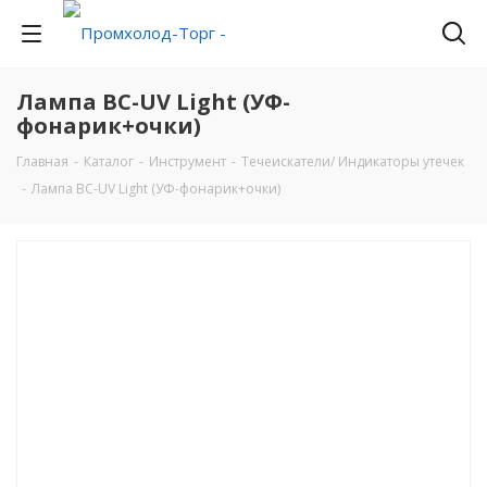
Лампа ВС-UV Light (УФ-
фонарик+очки)
Главная
-
Каталог
-
Инструмент
-
Течеискатели/ Индикаторы утечек
-
Лампа ВС-UV Light (УФ-фонарик+очки)