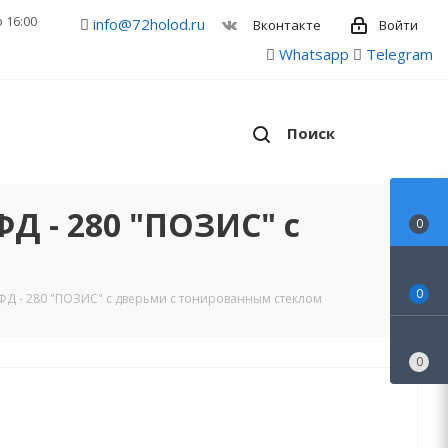
о 16:00
info@72holod.ru
Войти
Вконтакте
Whatsapp
Telegram
Поиск
 - 280 "ПОЗИС" с
0
0
Д - 280 "ПОЗИС" с дверьми с тонированным стеклом
0