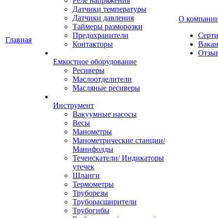
Реле напряжения
Датчики температуры
Датчики давления
О компани
Таймеры разморозки
Предохранители
Серт
Главная
Контакторы
Вака
Отзы
Емкостное оборудование
Ресиверы
Маслоотделители
Масляные ресиверы
Инструмент
Вакуумные насосы
Весы
Манометры
Манометрические станции/
Манифолды
Течеискатели/ Индикаторы
утечек
Шланги
Термометры
Труборезы
Труборасширители
Трубогибы