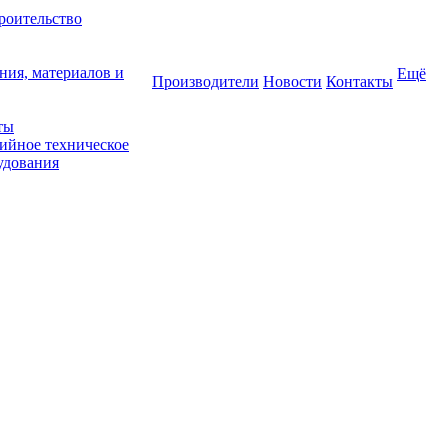
роительство
ния, материалов и
Ещё
Производители
Новости
Контакты
ты
тийное техническое
удования