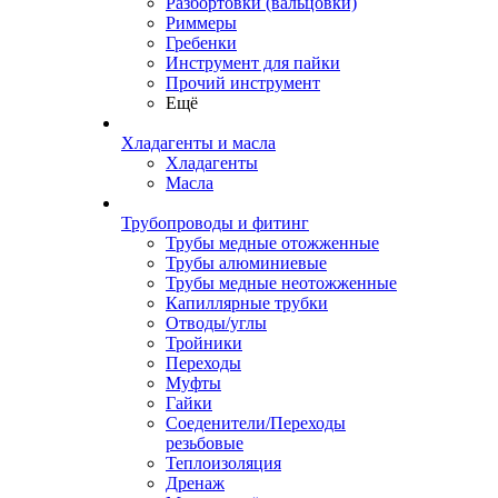
Разбортовки (вальцовки)
Риммеры
Гребенки
Инструмент для пайки
Прочий инструмент
Ещё
Хладагенты и масла
Хладагенты
Масла
Трубопроводы и фитинг
Трубы медные отожженные
Трубы алюминиевые
Трубы медные неотожженные
Капиллярные трубки
Отводы/углы
Тройники
Переходы
Муфты
Гайки
Соеденители/Переходы
резьбовые
Теплоизоляция
Дренаж