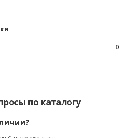
ики
0
просы по каталогу
аличии?
ни. Отгрузка день в день.