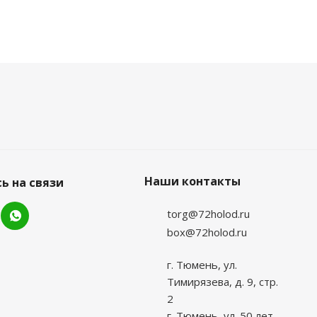
Наши контакты
ь на связи
torg@72holod.ru
box@72holod.ru
г. Тюмень, ул.
Тимирязева, д. 9, стр.
2
г. Тюмень, ул. 50 лет