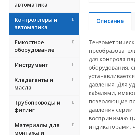
автоматика
Контроллеры и
Описание
автоматика
Емкостное
Тензометрически
оборудование
преобразователи
для контроля п
Инструмент
оборудования, с
устанавливается
Хладагенты и
давления. Для у
масла
кабелями, имеющ
позволяющие под
Трубопроводы и
давления серии
фитинг
воспринимающим
Материалы для
индикаторами, 
монтажа и