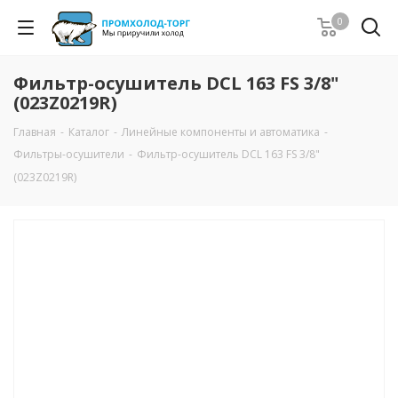
0
Фильтр-oсушитель DCL 163 FS 3/8"
(023Z0219R)
Главная
-
Каталог
-
Линейные компоненты и автоматика
-
Фильтры-осушители
-
Фильтр-oсушитель DCL 163 FS 3/8"
(023Z0219R)