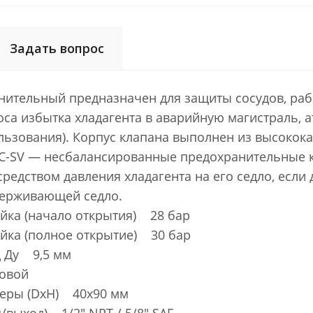
Задать вопрос
нительный предназначен для защиты сосудов, ра
са избытка хладагента в аварийную магистраль, 
льзования). Корпус клапана выполнен из высокок
C-SV — несбалансированные предохранительные к
средством давления хладагента на его седло, ес
держивающей седло.
ойка (начало открытия) 28 бар
ойка (полное открытие) 30 бар
 Ду 9,5 мм
овой
еры (DxH) 40x90 мм