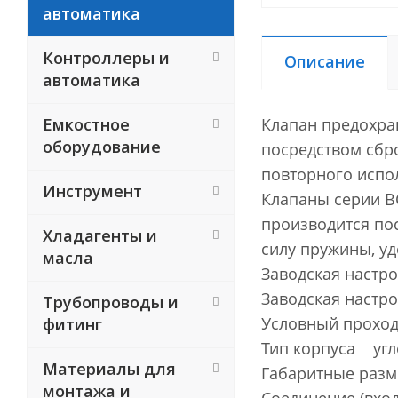
автоматика
Контроллеры и
Описание
автоматика
Емкостное
Клапан предохра
оборудование
посредством сбро
повторного испо
Инструмент
Клапаны серии B
производится по
Хладагенты и
силу пружины, у
масла
Заводская настр
Заводская настр
Трубопроводы и
Условный проход
фитинг
Тип корпуса угл
Материалы для
Габаритные разм
монтажа и