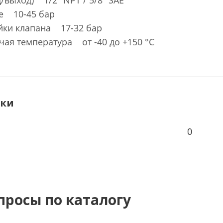
/выход) 1/2" NPT / 5/8" SAE
е 10-45 бар
йки клапана 17-32 бар
чая температура от -40 до +150 °С
ики
0
просы по каталогу