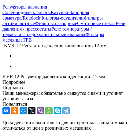
-
Регуляторы давления
Соленоидные клапаны
Катушки
Запорная
арматура/Rotolock
Фильтры-осушители
Фильтры
антикислотные
Фильтры разборные
Смотровые стекла
Реле
давления / прессостаты
Реле температуры /
термостат
Предохранительные клапаны
Фильтры
масляные
ТРВ
-
KVR 12 Регулятор давления конденсации, 12 мм
KVR 12 Регулятор давления конденсации, 12 мм
Подробнее
Под заказ
Наши менеджеры обязательно свяжутся с вами и уточнят
условия заказа
Поделиться
Цена действительна только для интернет-магазина и может
отличаться от цен в розничных магазинах