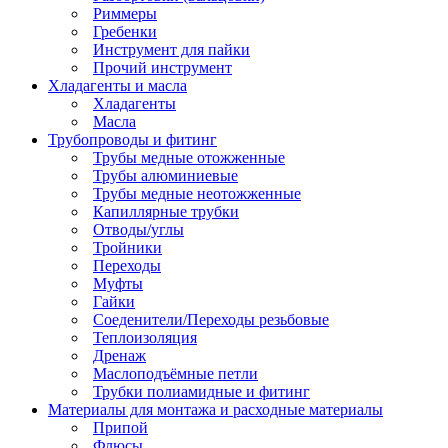
Риммеры
Гребенки
Инструмент для пайки
Прочий инструмент
Хладагенты и масла
Хладагенты
Масла
Трубопроводы и фитинг
Трубы медные отожженные
Трубы алюминиевые
Трубы медные неотожженные
Капиллярные трубки
Отводы/углы
Тройники
Переходы
Муфты
Гайки
Соеденители/Переходы резьбовые
Теплоизоляция
Дренаж
Маслоподъёмные петли
Трубки полиамидные и фитинг
Материалы для монтажа и расходные материалы
Припой
Флюсы