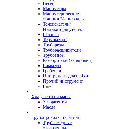
Весы
Манометры
Манометрические
станции/Манифолды
Течеискатели/
Индикаторы утечек
Шланги
Термометры
Труборезы
Труборасширители
Трубогибы
Разбортовки (вальцовки)
Риммеры
Гребенки
Инструмент для пайки
Прочий инструмент
Ещё
Хладагенты и масла
Хладагенты
Масла
Трубопроводы и фитинг
Трубы медные
отожженные