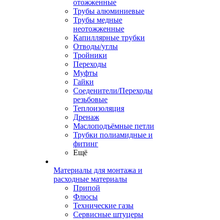
отожженные
Трубы алюминиевые
Трубы медные
неотожженные
Капиллярные трубки
Отводы/углы
Тройники
Переходы
Муфты
Гайки
Соеденители/Переходы
резьбовые
Теплоизоляция
Дренаж
Маслоподъёмные петли
Трубки полиамидные и
фитинг
Ещё
Материалы для монтажа и
расходные материалы
Припой
Флюсы
Технические газы
Сервисные штуцеры