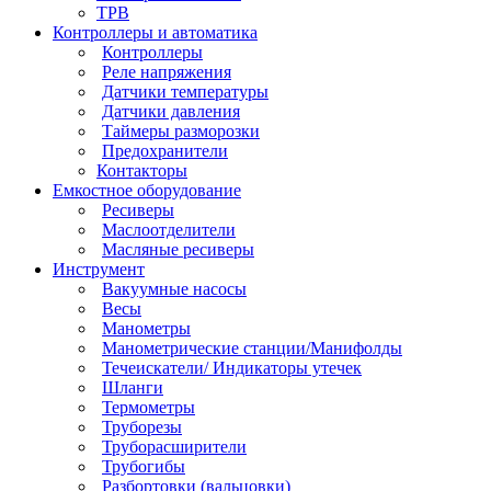
ТРВ
Контроллеры и автоматика
Контроллеры
Реле напряжения
Датчики температуры
Датчики давления
Таймеры разморозки
Предохранители
Контакторы
Емкостное оборудование
Ресиверы
Маслоотделители
Масляные ресиверы
Инструмент
Вакуумные насосы
Весы
Манометры
Манометрические станции/Манифолды
Течеискатели/ Индикаторы утечек
Шланги
Термометры
Труборезы
Труборасширители
Трубогибы
Разбортовки (вальцовки)