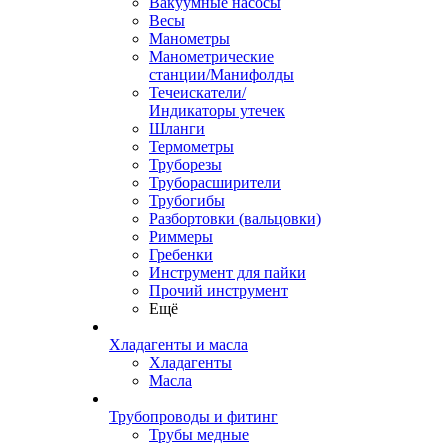
Вакуумные насосы
Весы
Манометры
Манометрические
станции/Манифолды
Течеискатели/
Индикаторы утечек
Шланги
Термометры
Труборезы
Труборасширители
Трубогибы
Разбортовки (вальцовки)
Риммеры
Гребенки
Инструмент для пайки
Прочий инструмент
Ещё
Хладагенты и масла
Хладагенты
Масла
Трубопроводы и фитинг
Трубы медные