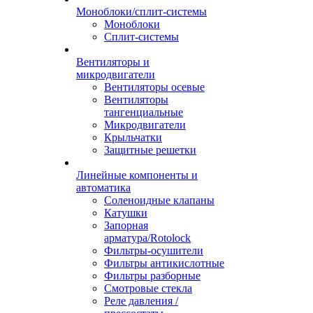
Моноблоки/сплит-системы
Моноблоки
Сплит-системы
Вентиляторы и
микродвигатели
Вентиляторы осевые
Вентиляторы
тангенциальные
Микродвигатели
Крыльчатки
Защитные решетки
Линейные компоненты и
автоматика
Соленоидные клапаны
Катушки
Запорная
арматура/Rotolock
Фильтры-осушители
Фильтры антикислотные
Фильтры разборные
Смотровые стекла
Реле давления /