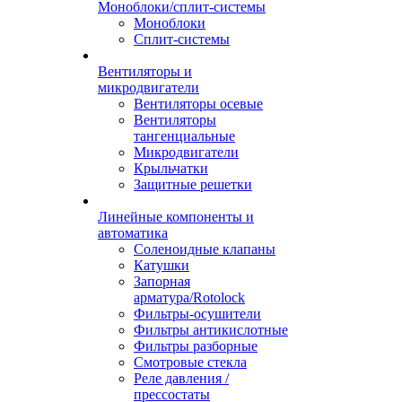
Моноблоки/сплит-системы
Моноблоки
Сплит-системы
Вентиляторы и
микродвигатели
Вентиляторы осевые
Вентиляторы
тангенциальные
Микродвигатели
Крыльчатки
Защитные решетки
Линейные компоненты и
автоматика
Соленоидные клапаны
Катушки
Запорная
арматура/Rotolock
Фильтры-осушители
Фильтры антикислотные
Фильтры разборные
Смотровые стекла
Реле давления /
прессостаты