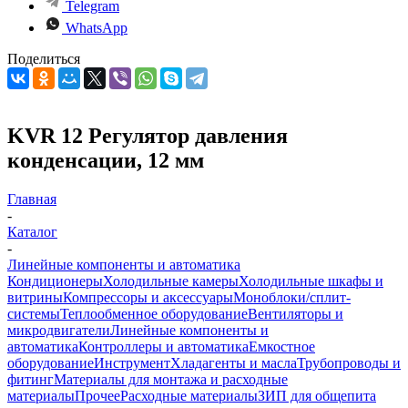
Telegram
WhatsApp
Поделиться
KVR 12 Регулятор давления
конденсации, 12 мм
Главная
-
Каталог
-
Линейные компоненты и автоматика
Кондиционеры
Холодильные камеры
Холодильные шкафы и
витрины
Компрессоры и аксессуары
Моноблоки/сплит-
системы
Теплообменное оборудование
Вентиляторы и
микродвигатели
Линейные компоненты и
автоматика
Контроллеры и автоматика
Емкостное
оборудование
Инструмент
Хладагенты и масла
Трубопроводы и
фитинг
Материалы для монтажа и расходные
материалы
Прочее
Расходные материалы
ЗИП для общепита