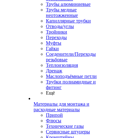
Трубы алюминиевые
Трубы медные
неотожженные
Капиллярные трубки
Отводы/углы
Тройники
Переходы
Муфты
Гайки
Соеденители/Переходы
резьбовые
Теплоизоляция
Дренаж
Маслоподъёмные петли
Трубки полиамидные и
фитинг
Ещё
Материалы для монтажа и
расходные материалы
Припой
Флюсы
Технические газы
Сервисные штуцеры
Кронштейны