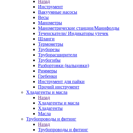
Назад
Инструмент
Вакуумные насосы
Весы
Манометры
Манометрические станции/Манифолды
Течеискатели/ Индикаторы утечек
Шланги
Термометры
Труборезы
Труборасширители
Трубогибы
Разбортовки (вальцовки)
Риммеры
Гребенки
Инструмент для пайки
Прочий инструмент
Хладагенты и масла
Назад
Хладагенты и масла
Хладагенты
Масла
Трубопроводы и фитинг
Назад
Трубопроводы и фитинг