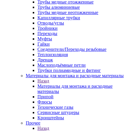
Трубы медные отожженные
Трубы алюминиевые
Трубы медные неотожженные
Капиллярные трубки
Отводы/углы
Тройники
Переходы
Муфты
Гайки
Соеденители/Переходы резьбовые
Теплоизоляция
Дренаж
Маслоподъёмные петли
Трубки полиамидные и фитинг
Материалы для монтажа и расходные материалы
Назад
Материалы для монтажа и расходные
материалы
Припой
Флюсы
Технические газы
Сервисные штуцеры
Кронштейны
Прочее
Назад