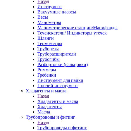
Назад
Инструмент
Вакуумные насосы
Весы
Манометры
Манометрические станции/Манифолды
Течеискатели/ Индикаторы утечек
Шланги
Термометры
Труборезы
Труборасширители
Трубогибы
Разбортовки (вальцовки)
Риммеры
Гребенки
Инструмент для пайки
Прочий инструмент
Хладагенты и масла
Назад
Хладагенты и масла
Хладагенты
Масла
Трубопроводы и фитинг
Назад
Трубопроводы и фитинг