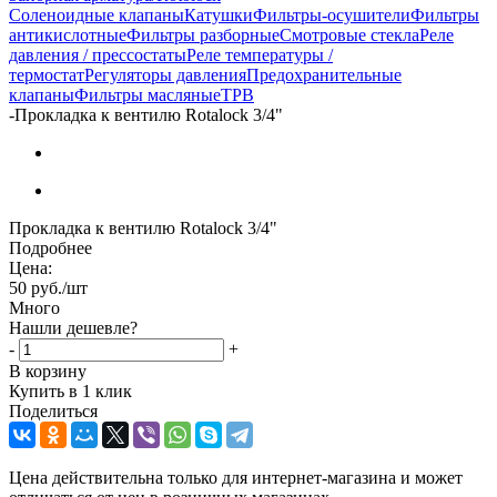
Соленоидные клапаны
Катушки
Фильтры-осушители
Фильтры
антикислотные
Фильтры разборные
Смотровые стекла
Реле
давления / прессостаты
Реле температуры /
термостат
Регуляторы давления
Предохранительные
клапаны
Фильтры масляные
ТРВ
-
Прокладка к вентилю Rotalock 3/4"
Прокладка к вентилю Rotalock 3/4"
Подробнее
Цена:
50
руб.
/шт
Много
Нашли дешевле?
-
+
В корзину
Купить в 1 клик
Поделиться
Цена действительна только для интернет-магазина и может