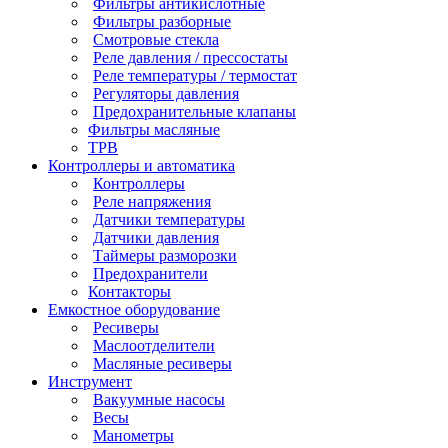
Фильтры антикислотные
Фильтры разборные
Смотровые стекла
Реле давления / прессостаты
Реле температуры / термостат
Регуляторы давления
Предохранительные клапаны
Фильтры масляные
ТРВ
Контроллеры и автоматика
Контроллеры
Реле напряжения
Датчики температуры
Датчики давления
Таймеры разморозки
Предохранители
Контакторы
Емкостное оборудование
Ресиверы
Маслоотделители
Масляные ресиверы
Инструмент
Вакуумные насосы
Весы
Манометры