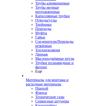
Трубы алюминиевые
Трубы медные
неотожженные
Капиллярные трубки
Отводы/углы
Тройники
Переходы
Муфты
Гайки
Соеденители/Переходы
резьбовые
Теплоизоляция
Дренаж
Маслоподъёмные петли
Трубки полиамидные и
фитинг
Ещё
Материалы для монтажа и
расходные материалы
Припой
Флюсы
Технические газы
Сервисные штуцеры
Кронштейны