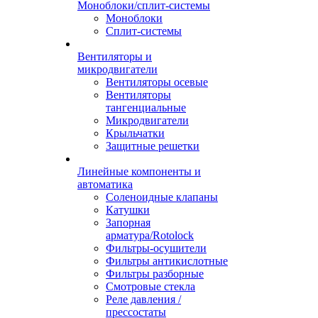
Моноблоки/сплит-системы
Моноблоки
Сплит-системы
Вентиляторы и
микродвигатели
Вентиляторы осевые
Вентиляторы
тангенциальные
Микродвигатели
Крыльчатки
Защитные решетки
Линейные компоненты и
автоматика
Соленоидные клапаны
Катушки
Запорная
арматура/Rotolock
Фильтры-осушители
Фильтры антикислотные
Фильтры разборные
Смотровые стекла
Реле давления /
прессостаты