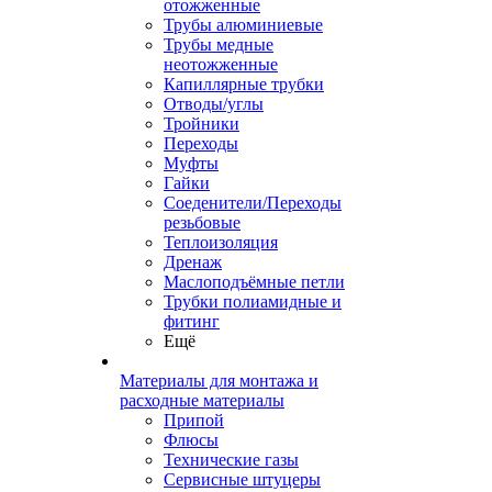
отожженные
Трубы алюминиевые
Трубы медные
неотожженные
Капиллярные трубки
Отводы/углы
Тройники
Переходы
Муфты
Гайки
Соеденители/Переходы
резьбовые
Теплоизоляция
Дренаж
Маслоподъёмные петли
Трубки полиамидные и
фитинг
Ещё
Материалы для монтажа и
расходные материалы
Припой
Флюсы
Технические газы
Сервисные штуцеры