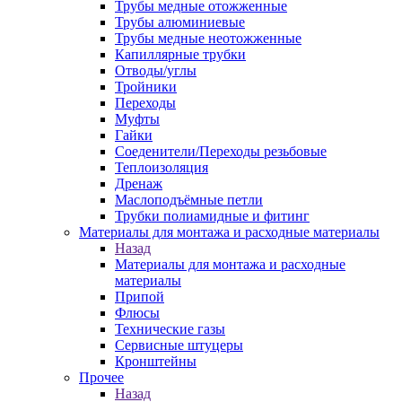
Трубы медные отожженные
Трубы алюминиевые
Трубы медные неотожженные
Капиллярные трубки
Отводы/углы
Тройники
Переходы
Муфты
Гайки
Соеденители/Переходы резьбовые
Теплоизоляция
Дренаж
Маслоподъёмные петли
Трубки полиамидные и фитинг
Материалы для монтажа и расходные материалы
Назад
Материалы для монтажа и расходные
материалы
Припой
Флюсы
Технические газы
Сервисные штуцеры
Кронштейны
Прочее
Назад