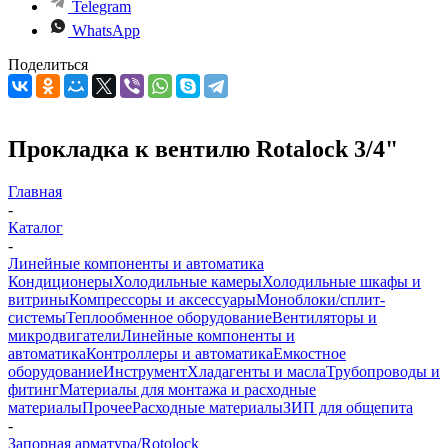
Telegram
WhatsApp
Поделиться
Прокладка к вентилю Rotalock 3/4"
Главная
-
Каталог
-
Линейные компоненты и автоматика
Кондиционеры
Холодильные камеры
Холодильные шкафы и
витрины
Компрессоры и аксессуары
Моноблоки/сплит-
системы
Теплообменное оборудование
Вентиляторы и
микродвигатели
Линейные компоненты и
автоматика
Контроллеры и автоматика
Емкостное
оборудование
Инструмент
Хладагенты и масла
Трубопроводы и
фитинг
Материалы для монтажа и расходные
материалы
Прочее
Расходные материалы
ЗИП для общепита
-
Запорная арматура/Rotolock