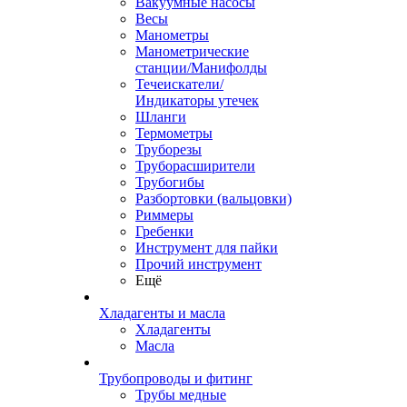
Вакуумные насосы
Весы
Манометры
Манометрические
станции/Манифолды
Течеискатели/
Индикаторы утечек
Шланги
Термометры
Труборезы
Труборасширители
Трубогибы
Разбортовки (вальцовки)
Риммеры
Гребенки
Инструмент для пайки
Прочий инструмент
Ещё
Хладагенты и масла
Хладагенты
Масла
Трубопроводы и фитинг
Трубы медные