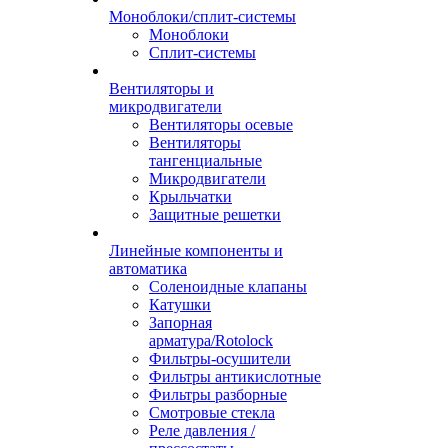
Моноблоки/сплит-системы
Моноблоки
Сплит-системы
Вентиляторы и
микродвигатели
Вентиляторы осевые
Вентиляторы
тангенциальные
Микродвигатели
Крыльчатки
Защитные решетки
Линейные компоненты и
автоматика
Соленоидные клапаны
Катушки
Запорная
арматура/Rotolock
Фильтры-осушители
Фильтры антикислотные
Фильтры разборные
Смотровые стекла
Реле давления /