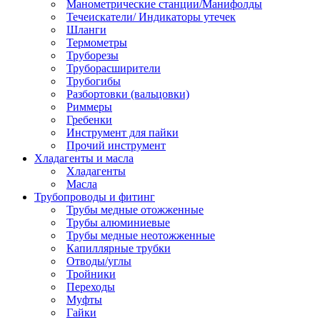
Манометрические станции/Манифолды
Течеискатели/ Индикаторы утечек
Шланги
Термометры
Труборезы
Труборасширители
Трубогибы
Разбортовки (вальцовки)
Риммеры
Гребенки
Инструмент для пайки
Прочий инструмент
Хладагенты и масла
Хладагенты
Масла
Трубопроводы и фитинг
Трубы медные отожженные
Трубы алюминиевые
Трубы медные неотожженные
Капиллярные трубки
Отводы/углы
Тройники
Переходы
Муфты
Гайки