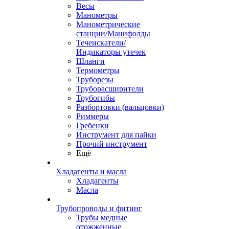
Весы
Манометры
Манометрические
станции/Манифолды
Течеискатели/
Индикаторы утечек
Шланги
Термометры
Труборезы
Труборасширители
Трубогибы
Разбортовки (вальцовки)
Риммеры
Гребенки
Инструмент для пайки
Прочий инструмент
Ещё
Хладагенты и масла
Хладагенты
Масла
Трубопроводы и фитинг
Трубы медные
отожженные