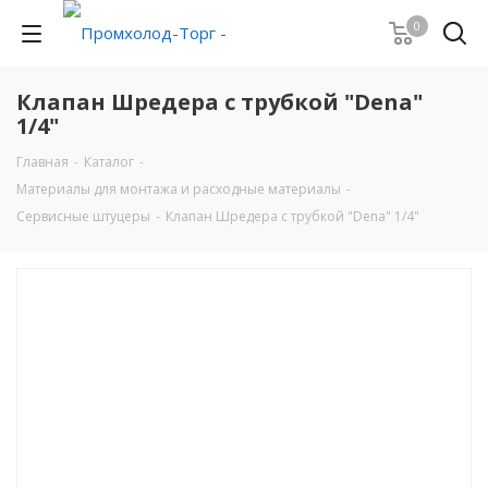
0
Клапан Шредера с трубкой "Dena"
1/4"
Главная
-
Каталог
-
Материалы для монтажа и расходные материалы
-
Сервисные штуцеры
-
Клапан Шредера с трубкой "Dena" 1/4"