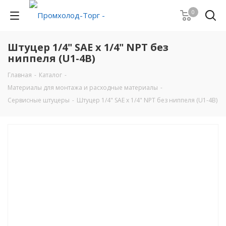
0
Штуцер 1/4" SAE х 1/4" NPT без
ниппеля (U1-4В)
Главная
-
Каталог
-
Материалы для монтажа и расходные материалы
-
Сервисные штуцеры
-
Штуцер 1/4" SAE х 1/4" NPT без ниппеля (U1-4В)