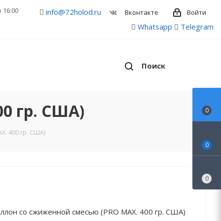
о 16:00
info@72holod.ru
Войти
Вконтакте
Whatsapp
Telegram
Поиск
0 гр. США)
0
. 400 гр. США)
0
0
ллон со сжиженной смесью (PRO MAX. 400 гр. США)