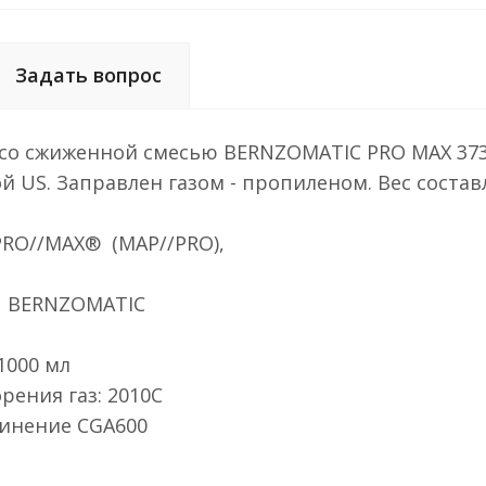
Задать вопрос
со сжиженной смесью BERNZOMATIC PRO MAX 373
й US. Заправлен газом - пропиленом. Вес составл
азом PRO//MAX® (MAP//PRO),
- 400 г. BERNZOMATIC
1000 мл
ура горения газ: 2010С
динение CGA600