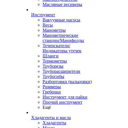
Масляные ресиверы
Инструмент
Вакуумные насосы
Весы
Манометры
Манометрические
станции/Манифолды
Течеискатели/
Индикаторы утечек
Шланги
Термометры
Труборезы
Труборасширители
Трубогибы
Разбортовки (вальцовки)
Риммеры
Гребенки
Инструмент для пайки
Прочий инструмент
Ещё
Хладагенты и масла
Хладагенты
Масла