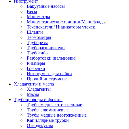
Инструмент
Вакуумные насосы
Весы
Манометры
Манометрические станции/Манифолды
Течеискатели/ Индикаторы утечек
Шланги
Термометры
Труборезы
Труборасширители
Трубогибы
Разбортовки (вальцовки)
Риммеры
Гребенки
Инструмент для пайки
Прочий инструмент
Хладагенты и масла
Хладагенты
Масла
Трубопроводы и фитинг
Трубы медные отожженные
Трубы алюминиевые
Трубы медные неотожженные
Капиллярные трубки
Отводы/углы