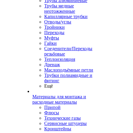
Трубы алюминиевые
Трубы медные
неотожженные
Капиллярные трубки
Отводы/углы
Тройники
Переходы
Муфты
Гайки
Соеденители/Переходы
резьбовые
Теплоизоляция
Дренаж
Маслоподъёмные петли
Трубки полиамидные и
фитинг
Ещё
Материалы для монтажа и
расходные материалы
Припой
Флюсы
Технические газы
Сервисные штуцеры
Кронштейны