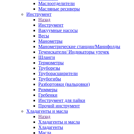
Маслоотделители
Масляные ресиверы
Инструмент
Назад
Инструмент
Вакуумные насосы
Весы
Манометры
Манометрические станции/Манифолды
Течеискатели/ Индикаторы утечек
Шланги
Термометры
Труборезы
Труборасширители
Трубогибы
Разбортовки (вальцовки)
Риммеры
Гребенки
Инструмент для пайки
Прочий инструмент
Хладагенты и масла
Назад
Хладагенты и масла
Хладагенты
Масла