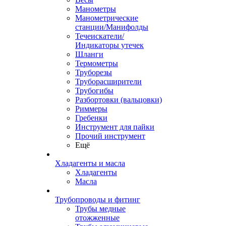
Манометры
Манометрические
станции/Манифолды
Течеискатели/
Индикаторы утечек
Шланги
Термометры
Труборезы
Труборасширители
Трубогибы
Разбортовки (вальцовки)
Риммеры
Гребенки
Инструмент для пайки
Прочий инструмент
Ещё
Хладагенты и масла
Хладагенты
Масла
Трубопроводы и фитинг
Трубы медные
отожженные