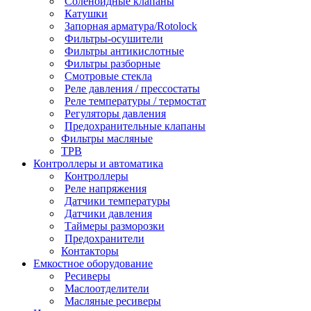
Соленоидные клапаны
Катушки
Запорная арматура/Rotolock
Фильтры-осушители
Фильтры антикислотные
Фильтры разборные
Смотровые стекла
Реле давления / прессостаты
Реле температуры / термостат
Регуляторы давления
Предохранительные клапаны
Фильтры масляные
ТРВ
Контроллеры и автоматика
Контроллеры
Реле напряжения
Датчики температуры
Датчики давления
Таймеры разморозки
Предохранители
Контакторы
Емкостное оборудование
Ресиверы
Маслоотделители
Масляные ресиверы