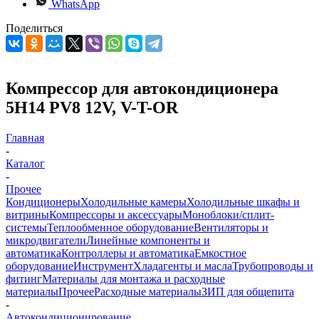
WhatsApp
Поделиться
Компрессор для автокондиционера
5H14 PV8 12V, V-T-OR
Главная
-
Каталог
-
Прочее
Кондиционеры
Холодильные камеры
Холодильные шкафы и
витрины
Компрессоры и аксессуары
Моноблоки/сплит-
системы
Теплообменное оборудование
Вентиляторы и
микродвигатели
Линейные компоненты и
автоматика
Контроллеры и автоматика
Емкостное
оборудование
Инструмент
Хладагенты и масла
Трубопроводы и
фитинг
Материалы для монтажа и расходные
материалы
Прочее
Расходные материалы
ЗИП для общепита
-
Автокондиционирование