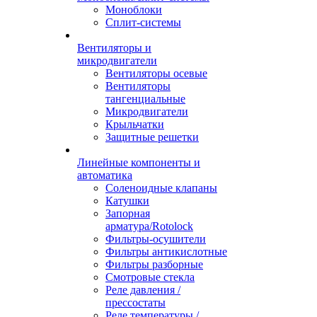
Моноблоки
Сплит-системы
Вентиляторы и
микродвигатели
Вентиляторы осевые
Вентиляторы
тангенциальные
Микродвигатели
Крыльчатки
Защитные решетки
Линейные компоненты и
автоматика
Соленоидные клапаны
Катушки
Запорная
арматура/Rotolock
Фильтры-осушители
Фильтры антикислотные
Фильтры разборные
Смотровые стекла
Реле давления /
прессостаты
Реле температуры /