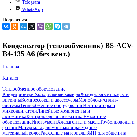
Telegram
WhatsApp
Поделиться
Конденсатор (теплообменник) BS-ACV-
B4-135 A6 (без вент.)
Главная
-
Каталог
-
Теплообменное оборудование
Кондиционеры
Холодильные камеры
Холодильные шкафы и
витрины
Компрессоры и аксессуары
Моноблоки/сплит-
системы
Теплообменное оборудование
Вентиляторы и
микродвигатели
Линейные компоненты и
автоматика
Контроллеры и автоматика
Емкостное
оборудование
Инструмент
Хладагенты и масла
Трубопроводы и
фитинг
Материалы для монтажа и расходные
материалы
Прочее
Расходные материалы
ЗИП для общепита