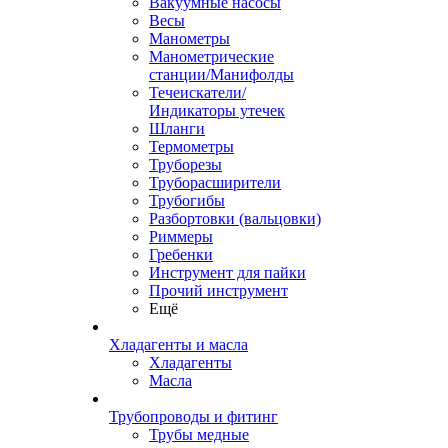
Вакуумные насосы
Весы
Манометры
Манометрические
станции/Манифолды
Течеискатели/
Индикаторы утечек
Шланги
Термометры
Труборезы
Труборасширители
Трубогибы
Разбортовки (вальцовки)
Риммеры
Гребенки
Инструмент для пайки
Прочий инструмент
Ещё
Хладагенты и масла
Хладагенты
Масла
Трубопроводы и фитинг
Трубы медные