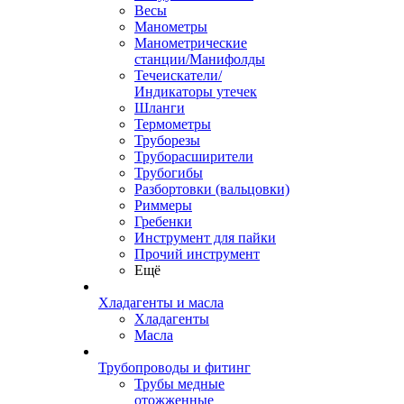
Весы
Манометры
Манометрические
станции/Манифолды
Течеискатели/
Индикаторы утечек
Шланги
Термометры
Труборезы
Труборасширители
Трубогибы
Разбортовки (вальцовки)
Риммеры
Гребенки
Инструмент для пайки
Прочий инструмент
Ещё
Хладагенты и масла
Хладагенты
Масла
Трубопроводы и фитинг
Трубы медные
отожженные