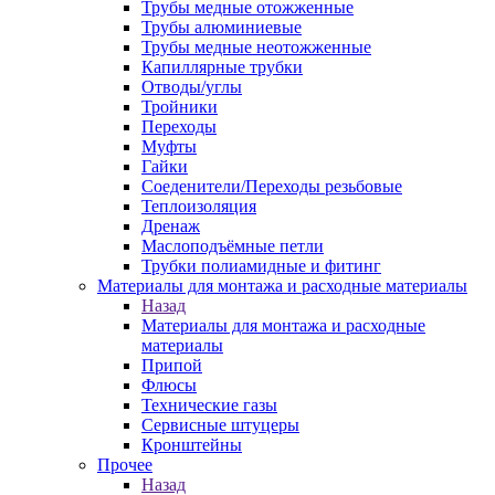
Трубы медные отожженные
Трубы алюминиевые
Трубы медные неотожженные
Капиллярные трубки
Отводы/углы
Тройники
Переходы
Муфты
Гайки
Соеденители/Переходы резьбовые
Теплоизоляция
Дренаж
Маслоподъёмные петли
Трубки полиамидные и фитинг
Материалы для монтажа и расходные материалы
Назад
Материалы для монтажа и расходные
материалы
Припой
Флюсы
Технические газы
Сервисные штуцеры
Кронштейны
Прочее
Назад