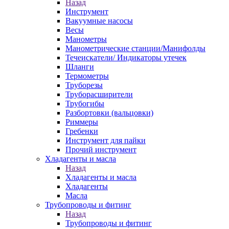
Назад
Инструмент
Вакуумные насосы
Весы
Манометры
Манометрические станции/Манифолды
Течеискатели/ Индикаторы утечек
Шланги
Термометры
Труборезы
Труборасширители
Трубогибы
Разбортовки (вальцовки)
Риммеры
Гребенки
Инструмент для пайки
Прочий инструмент
Хладагенты и масла
Назад
Хладагенты и масла
Хладагенты
Масла
Трубопроводы и фитинг
Назад
Трубопроводы и фитинг