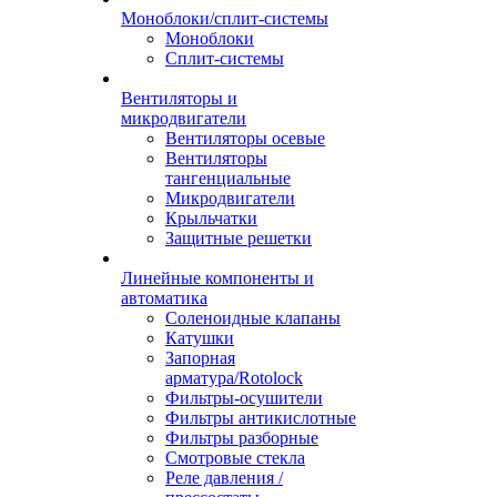
Моноблоки/сплит-системы
Моноблоки
Сплит-системы
Вентиляторы и
микродвигатели
Вентиляторы осевые
Вентиляторы
тангенциальные
Микродвигатели
Крыльчатки
Защитные решетки
Линейные компоненты и
автоматика
Соленоидные клапаны
Катушки
Запорная
арматура/Rotolock
Фильтры-осушители
Фильтры антикислотные
Фильтры разборные
Смотровые стекла
Реле давления /