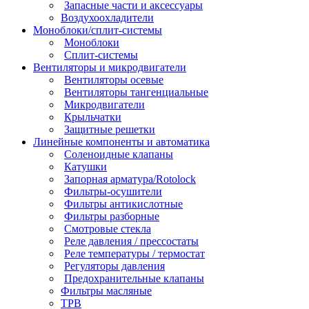
Запасные части и аксессуары
Воздухоохладители
Моноблоки/сплит-системы
Моноблоки
Сплит-системы
Вентиляторы и микродвигатели
Вентиляторы осевые
Вентиляторы тангенциальные
Микродвигатели
Крыльчатки
Защитные решетки
Линейные компоненты и автоматика
Соленоидные клапаны
Катушки
Запорная арматура/Rotolock
Фильтры-осушители
Фильтры антикислотные
Фильтры разборные
Смотровые стекла
Реле давления / прессостаты
Реле температуры / термостат
Регуляторы давления
Предохранительные клапаны
Фильтры масляные
ТРВ