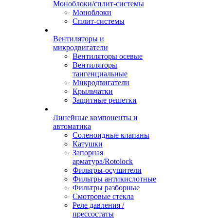
Моноблоки/сплит-системы
Моноблоки
Сплит-системы
Вентиляторы и
микродвигатели
Вентиляторы осевые
Вентиляторы
тангенциальные
Микродвигатели
Крыльчатки
Защитные решетки
Линейные компоненты и
автоматика
Соленоидные клапаны
Катушки
Запорная
арматура/Rotolock
Фильтры-осушители
Фильтры антикислотные
Фильтры разборные
Смотровые стекла
Реле давления /
прессостаты