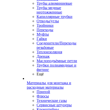
Трубы алюминиевые
Трубы медные
неотожженные
Капиллярные трубки
Отводы/углы
Тройники
Переходы
Муфты
Гайки
Соеденители/Переходы
резьбовые
Теплоизоляция
Дренаж
Маслоподъёмные петли
Трубки полиамидные и
фитинг
Ещё
Материалы для монтажа и
расходные материалы
Припой
Флюсы
Технические газы
Сервисные штуцеры
Кронштейны