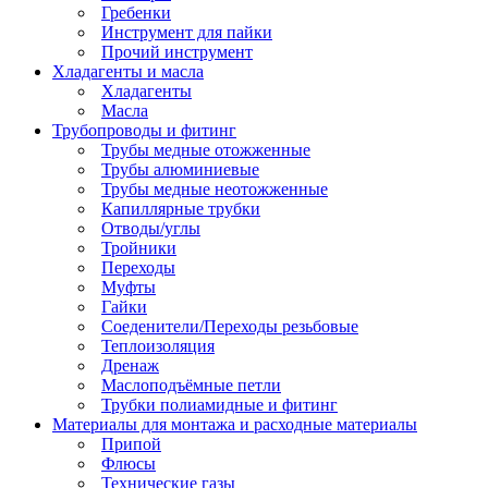
Гребенки
Инструмент для пайки
Прочий инструмент
Хладагенты и масла
Хладагенты
Масла
Трубопроводы и фитинг
Трубы медные отожженные
Трубы алюминиевые
Трубы медные неотожженные
Капиллярные трубки
Отводы/углы
Тройники
Переходы
Муфты
Гайки
Соеденители/Переходы резьбовые
Теплоизоляция
Дренаж
Маслоподъёмные петли
Трубки полиамидные и фитинг
Материалы для монтажа и расходные материалы
Припой
Флюсы
Технические газы