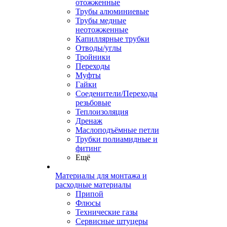
отожженные
Трубы алюминиевые
Трубы медные
неотожженные
Капиллярные трубки
Отводы/углы
Тройники
Переходы
Муфты
Гайки
Соеденители/Переходы
резьбовые
Теплоизоляция
Дренаж
Маслоподъёмные петли
Трубки полиамидные и
фитинг
Ещё
Материалы для монтажа и
расходные материалы
Припой
Флюсы
Технические газы
Сервисные штуцеры