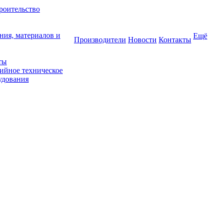
роительство
ния, материалов и
Ещё
Производители
Новости
Контакты
ты
тийное техническое
удования