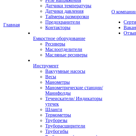
Реле напряжения
Датчики температуры
Датчики давления
О компани
Таймеры разморозки
Предохранители
Серт
Главная
Контакторы
Вака
Отзы
Емкостное оборудование
Ресиверы
Маслоотделители
Масляные ресиверы
Инструмент
Вакуумные насосы
Весы
Манометры
Манометрические станции/
Манифолды
Течеискатели/ Индикаторы
утечек
Шланги
Термометры
Труборезы
Труборасширители
Трубогибы