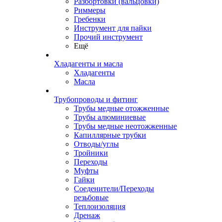
Разбортовки (вальцовки)
Риммеры
Гребенки
Инструмент для пайки
Прочий инструмент
Ещё
Хладагенты и масла
Хладагенты
Масла
Трубопроводы и фитинг
Трубы медные отожженные
Трубы алюминиевые
Трубы медные неотожженные
Капиллярные трубки
Отводы/углы
Тройники
Переходы
Муфты
Гайки
Соеденители/Переходы
резьбовые
Теплоизоляция
Дренаж