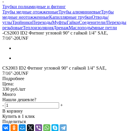
-
Трубки полиамидные и фитинг
Трубы медные отожженные
Трубы алюминиевые
Трубы
медные неотожженные
Капиллярные трубки
Отводы/
углы
Тройники
Переходы
Муфты
Гайки
Соеденители/Переходы
резьбовые
Теплоизоляция
Дренаж
Маслоподъёмные петли
-
CS2003 ID2 Фитинг угловой 90° с гайкой 1/4" SAE,
7/16"-20UNF
CS2003 ID2 Фитинг угловой 90° с гайкой 1/4" SAE,
7/16"-20UNF
Подробнее
Цена:
330
руб.
/шт
Много
Нашли дешевле?
-
+
В корзину
Купить в 1 клик
Поделиться