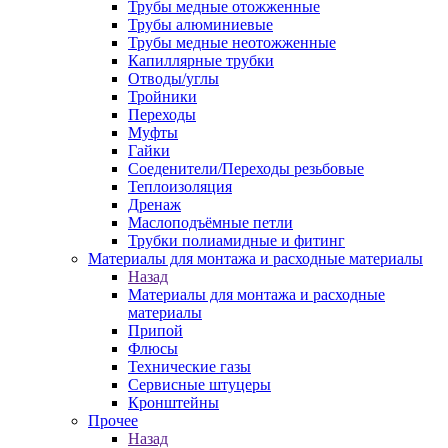
Трубы медные отожженные
Трубы алюминиевые
Трубы медные неотожженные
Капиллярные трубки
Отводы/углы
Тройники
Переходы
Муфты
Гайки
Соеденители/Переходы резьбовые
Теплоизоляция
Дренаж
Маслоподъёмные петли
Трубки полиамидные и фитинг
Материалы для монтажа и расходные материалы
Назад
Материалы для монтажа и расходные
материалы
Припой
Флюсы
Технические газы
Сервисные штуцеры
Кронштейны
Прочее
Назад