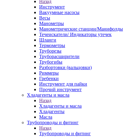
Назад
Инструмент
Вакуумные насосы
Весы
Манометры
Манометрические станции/Манифолды
Течеискатели/ Индикаторы утечек
Шланги
Термометры
Труборезы
Труборасширители
Трубогибы
Разбортовки (вальцовки)
Риммеры
Гребенки
Инструмент для пайки
Прочий инструмент
Хладагенты и масла
Назад
Хладагенты и масла
Хладагенты
Масла
Трубопроводы и фитинг
Назад
Трубопроводы и фитинг