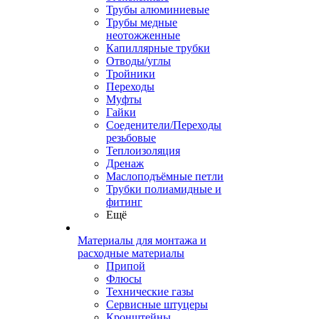
Трубы алюминиевые
Трубы медные
неотожженные
Капиллярные трубки
Отводы/углы
Тройники
Переходы
Муфты
Гайки
Соеденители/Переходы
резьбовые
Теплоизоляция
Дренаж
Маслоподъёмные петли
Трубки полиамидные и
фитинг
Ещё
Материалы для монтажа и
расходные материалы
Припой
Флюсы
Технические газы
Сервисные штуцеры
Кронштейны