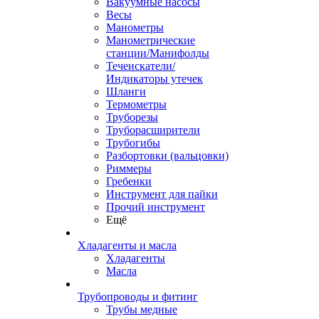
Вакуумные насосы
Весы
Манометры
Манометрические
станции/Манифолды
Течеискатели/
Индикаторы утечек
Шланги
Термометры
Труборезы
Труборасширители
Трубогибы
Разбортовки (вальцовки)
Риммеры
Гребенки
Инструмент для пайки
Прочий инструмент
Ещё
Хладагенты и масла
Хладагенты
Масла
Трубопроводы и фитинг
Трубы медные