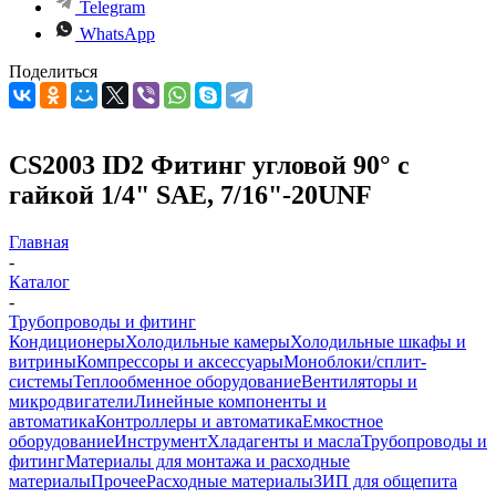
Telegram
WhatsApp
Поделиться
CS2003 ID2 Фитинг угловой 90° с
гайкой 1/4" SAE, 7/16"-20UNF
Главная
-
Каталог
-
Трубопроводы и фитинг
Кондиционеры
Холодильные камеры
Холодильные шкафы и
витрины
Компрессоры и аксессуары
Моноблоки/сплит-
системы
Теплообменное оборудование
Вентиляторы и
микродвигатели
Линейные компоненты и
автоматика
Контроллеры и автоматика
Емкостное
оборудование
Инструмент
Хладагенты и масла
Трубопроводы и
фитинг
Материалы для монтажа и расходные
материалы
Прочее
Расходные материалы
ЗИП для общепита