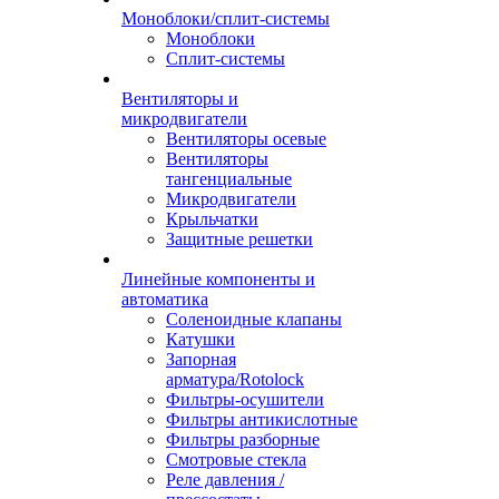
Моноблоки/сплит-системы
Моноблоки
Сплит-системы
Вентиляторы и
микродвигатели
Вентиляторы осевые
Вентиляторы
тангенциальные
Микродвигатели
Крыльчатки
Защитные решетки
Линейные компоненты и
автоматика
Соленоидные клапаны
Катушки
Запорная
арматура/Rotolock
Фильтры-осушители
Фильтры антикислотные
Фильтры разборные
Смотровые стекла
Реле давления /