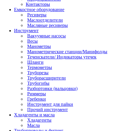
Контакторы
Емкостное оборудование
Ресиверы
Маслоотделители
Масляные ресиверы
Инструмент
Вакуумные насосы
Весы
Манометры
Манометрические станции/Манифолды
Течеискатели/ Индикаторы утечек
Шланги
Термометры
Труборезы
Труборасширители
Трубогибы
Разбортовки (вальцовки)
Риммеры
Гребенки
Инструмент для пайки
Прочий инструмент
Хладагенты и масла
Хладагенты
Масла
Трубопроводы и фитинг