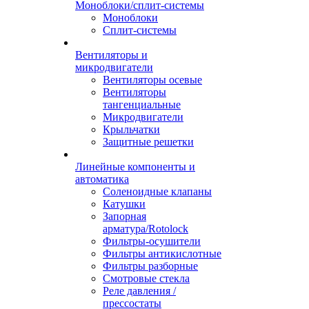
Моноблоки/сплит-системы
Моноблоки
Сплит-системы
Вентиляторы и
микродвигатели
Вентиляторы осевые
Вентиляторы
тангенциальные
Микродвигатели
Крыльчатки
Защитные решетки
Линейные компоненты и
автоматика
Соленоидные клапаны
Катушки
Запорная
арматура/Rotolock
Фильтры-осушители
Фильтры антикислотные
Фильтры разборные
Смотровые стекла
Реле давления /
прессостаты