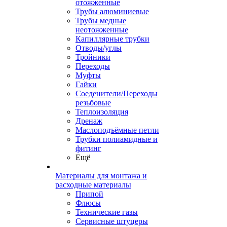
отожженные
Трубы алюминиевые
Трубы медные
неотожженные
Капиллярные трубки
Отводы/углы
Тройники
Переходы
Муфты
Гайки
Соеденители/Переходы
резьбовые
Теплоизоляция
Дренаж
Маслоподъёмные петли
Трубки полиамидные и
фитинг
Ещё
Материалы для монтажа и
расходные материалы
Припой
Флюсы
Технические газы
Сервисные штуцеры