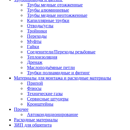
Трубы медные отожженные
Трубы алюминиевые
Трубы медные неотожженные
Капиллярные трубки
Отводы/углы
Тройники
Переходы
Муфты
Гайки
Соеденители/Переходы резьбовые
Теплоизоляция
Дренаж
Маслоподъёмные петли
Трубки полиамидные и фитинг
Материалы для монтажа и расходные материалы
Припой
Флюсы
Технические газы
Сервисные штуцеры
Кронштейны
Прочее
Автокондиционирование
Расходные материалы
ЗИП для общепита