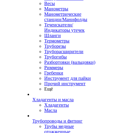
Весы
Манометры
Манометрические
станции/Манифолды
Течеискатели/
Индикаторы утечек
Шланги
Термометры
Труборезы
Труборасширители
Трубогибы
Разбортовки (вальцовки)
Риммеры
Гребенки
Инструмент для пайки
Прочий инструмент
Ещё
Хладагенты и масла
Хладагенты
Масла
Трубопроводы и фитинг
Трубы медные
отожженные