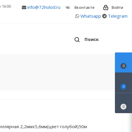
о 16:00
info@72holod.ru
Войти
Вконтакте
Whatsapp
Telegram
Поиск
0
0
0
иллярная 2,2ммх5,6мм(цвет голубой)50м