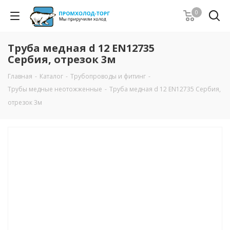
0
Труба медная d 12 EN12735
Сербия, отрезок 3м
Главная
-
Каталог
-
Трубопроводы и фитинг
-
Трубы медные неотожженные
-
Труба медная d 12 EN12735 Сербия,
отрезок 3м