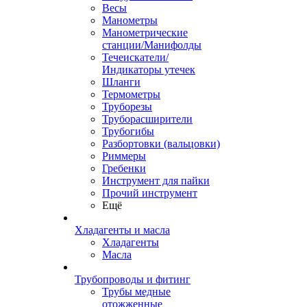
Весы
Манометры
Манометрические
станции/Манифолды
Течеискатели/
Индикаторы утечек
Шланги
Термометры
Труборезы
Труборасширители
Трубогибы
Разбортовки (вальцовки)
Риммеры
Гребенки
Инструмент для пайки
Прочий инструмент
Ещё
Хладагенты и масла
Хладагенты
Масла
Трубопроводы и фитинг
Трубы медные
отожженные