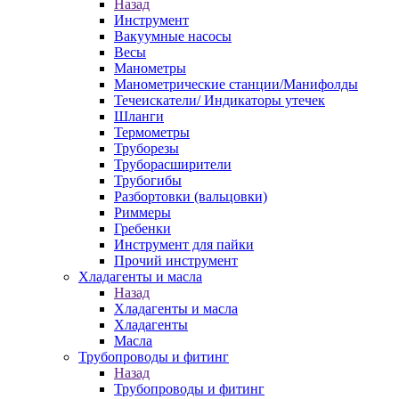
Назад
Инструмент
Вакуумные насосы
Весы
Манометры
Манометрические станции/Манифолды
Течеискатели/ Индикаторы утечек
Шланги
Термометры
Труборезы
Труборасширители
Трубогибы
Разбортовки (вальцовки)
Риммеры
Гребенки
Инструмент для пайки
Прочий инструмент
Хладагенты и масла
Назад
Хладагенты и масла
Хладагенты
Масла
Трубопроводы и фитинг
Назад
Трубопроводы и фитинг