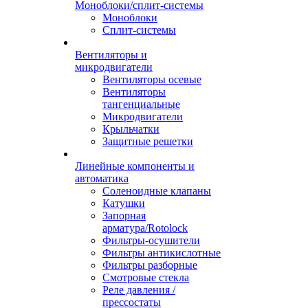
Моноблоки/сплит-системы
Моноблоки
Сплит-системы
Вентиляторы и
микродвигатели
Вентиляторы осевые
Вентиляторы
тангенциальные
Микродвигатели
Крыльчатки
Защитные решетки
Линейные компоненты и
автоматика
Соленоидные клапаны
Катушки
Запорная
арматура/Rotolock
Фильтры-осушители
Фильтры антикислотные
Фильтры разборные
Смотровые стекла
Реле давления /
прессостаты