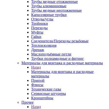
Трубы медные отожженные
Трубы алюминиевые
Трубы медные неотожженные
Капиллярные трубки
Отводы/углы
Тройники
Переходы
Муфты
Гайки
Соеденители/Переходы резьбовые
Теплоизоляция
Дренаж
Маслоподъёмные петли
Трубки полиамидные и фитинг
Материалы для монтажа и расходные материалы
Назад
Материалы для монтажа и расходные
материалы
Припой
Флюсы
Технические газы
Сервисные штуцеры
Кронштейны
Прочее
Назад