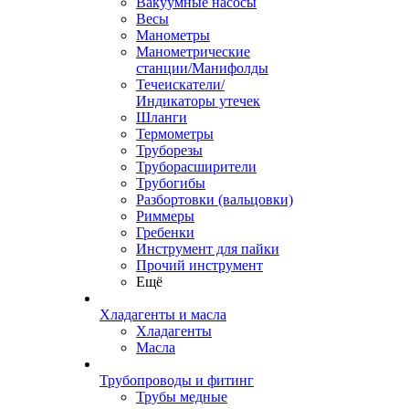
Вакуумные насосы
Весы
Манометры
Манометрические
станции/Манифолды
Течеискатели/
Индикаторы утечек
Шланги
Термометры
Труборезы
Труборасширители
Трубогибы
Разбортовки (вальцовки)
Риммеры
Гребенки
Инструмент для пайки
Прочий инструмент
Ещё
Хладагенты и масла
Хладагенты
Масла
Трубопроводы и фитинг
Трубы медные