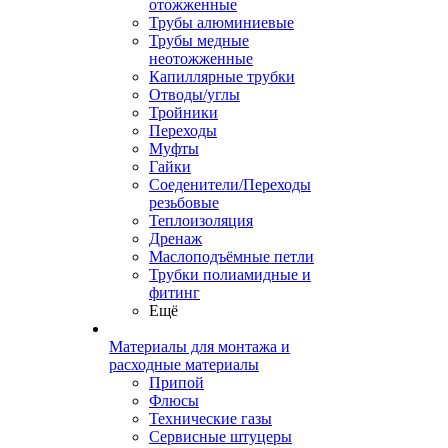
отожженные
Трубы алюминиевые
Трубы медные
неотожженные
Капиллярные трубки
Отводы/углы
Тройники
Переходы
Муфты
Гайки
Соеденители/Переходы
резьбовые
Теплоизоляция
Дренаж
Маслоподъёмные петли
Трубки полиамидные и
фитинг
Ещё
Материалы для монтажа и
расходные материалы
Припой
Флюсы
Технические газы
Сервисные штуцеры