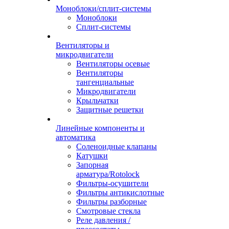
Моноблоки/сплит-системы
Моноблоки
Сплит-системы
Вентиляторы и
микродвигатели
Вентиляторы осевые
Вентиляторы
тангенциальные
Микродвигатели
Крыльчатки
Защитные решетки
Линейные компоненты и
автоматика
Соленоидные клапаны
Катушки
Запорная
арматура/Rotolock
Фильтры-осушители
Фильтры антикислотные
Фильтры разборные
Смотровые стекла
Реле давления /