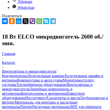
Telegram
WhatsApp
Поделиться
18 Вт ELCO микродвигатель 2600 об./
мин.
Главная
-
Каталог
-
Вентиляторы и микродвигатели
Кондиционеры
Холодильные камеры
Холодильные шкафы и
витрины
Компрессоры и аксессуары
Моноблоки/сплит-
системы
Теплообменное оборудование
Вентиляторы и
микродвигатели
Линейные компоненты и
автоматика
Контроллеры и автоматика
Емкостное
оборудование
Инструмент
Хладагенты и масла
Трубопроводы и
фитинг
Материалы для монтажа и расходные
материалы
Прочее
Расходные материалы
ЗИП для общепита