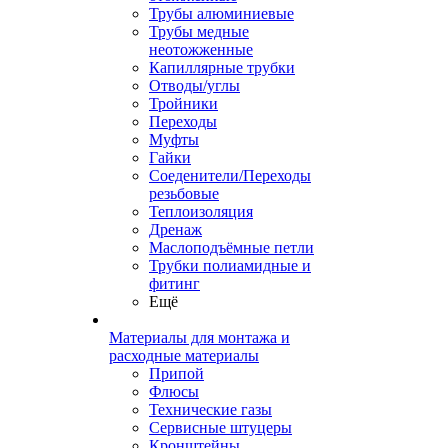
Трубы алюминиевые
Трубы медные
неотожженные
Капиллярные трубки
Отводы/углы
Тройники
Переходы
Муфты
Гайки
Соеденители/Переходы
резьбовые
Теплоизоляция
Дренаж
Маслоподъёмные петли
Трубки полиамидные и
фитинг
Ещё
Материалы для монтажа и
расходные материалы
Припой
Флюсы
Технические газы
Сервисные штуцеры
Кронштейны