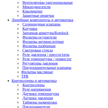
Вентиляторы тангенциальные
Микродвигатели
Крыльчатки
Защитные решетки
Линейные компоненты и автоматика
Соленоидные клапаны
Катушки
Запорная арматура/Rotolock
Фильтры-осушители
Фильтры антикислотные
Фильтры разборные
Смотровые стекла
Реле давления / прессостаты
Реле температуры / термостат
Регуляторы давления
Предохранительные клапаны
Фильтры масляные
ТРВ
Контроллеры и автоматика
Контроллеры
Реле напряжения
Датчики температуры
Датчики давления
Таймеры разморозки
Предохранители