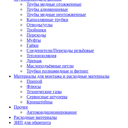
Трубы медные отожженные
Трубы алюминиевые
Трубы медные неотожженные
Капиллярные трубки
Отводы/углы
Тройники
Переходы
Муфты
Гайки
Соеденители/Переходы резьбовые
Теплоизоляция
Дренаж
Маслоподъёмные петли
Трубки полиамидные и фитинг
Материалы для монтажа и расходные материалы
Припой
Флюсы
Технические газы
Сервисные штуцеры
Кронштейны
Прочее
Автокондиционирование
Расходные материалы
ЗИП для общепита