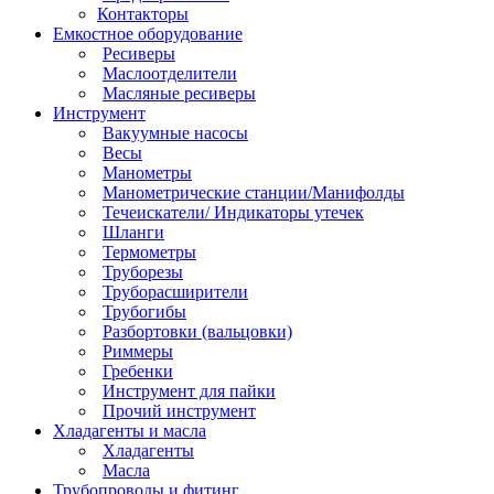
Контакторы
Емкостное оборудование
Ресиверы
Маслоотделители
Масляные ресиверы
Инструмент
Вакуумные насосы
Весы
Манометры
Манометрические станции/Манифолды
Течеискатели/ Индикаторы утечек
Шланги
Термометры
Труборезы
Труборасширители
Трубогибы
Разбортовки (вальцовки)
Риммеры
Гребенки
Инструмент для пайки
Прочий инструмент
Хладагенты и масла
Хладагенты
Масла
Трубопроводы и фитинг