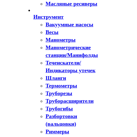
Масляные ресиверы
Инструмент
Вакуумные насосы
Весы
Манометры
Манометрические
станции/Манифолды
Течеискатели/
Индикаторы утечек
Шланги
Термометры
Труборезы
Труборасширители
Трубогибы
Разбортовки
(вальцовки)
Риммеры