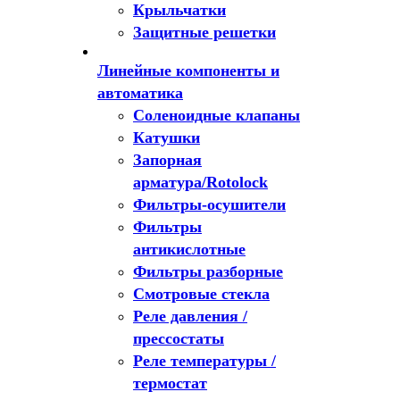
Крыльчатки
Защитные решетки
Линейные компоненты и
автоматика
Соленоидные клапаны
Катушки
Запорная
арматура/Rotolock
Фильтры-осушители
Фильтры
антикислотные
Фильтры разборные
Смотровые стекла
Реле давления /
прессостаты
Реле температуры /
термостат