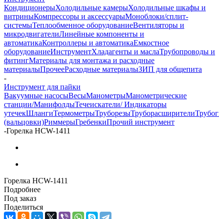
Кондиционеры
Холодильные камеры
Холодильные шкафы и
витрины
Компрессоры и аксессуары
Моноблоки/сплит-
системы
Теплообменное оборудование
Вентиляторы и
микродвигатели
Линейные компоненты и
автоматика
Контроллеры и автоматика
Емкостное
оборудование
Инструмент
Хладагенты и масла
Трубопроводы и
фитинг
Материалы для монтажа и расходные
материалы
Прочее
Расходные материалы
ЗИП для общепита
-
Инструмент для пайки
Вакуумные насосы
Весы
Манометры
Манометрические
станции/Манифолды
Течеискатели/ Индикаторы
утечек
Шланги
Термометры
Труборезы
Труборасширители
Трубо
(вальцовки)
Риммеры
Гребенки
Прочий инструмент
-
Горелка HCW-1411
Горелка HCW-1411
Подробнее
Под заказ
Поделиться