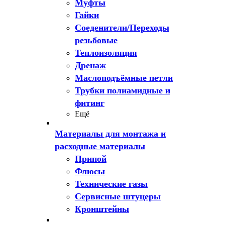
Муфты
Гайки
Соеденители/Переходы
резьбовые
Теплоизоляция
Дренаж
Маслоподъёмные петли
Трубки полиамидные и
фитинг
Ещё
Материалы для монтажа и
расходные материалы
Припой
Флюсы
Технические газы
Сервисные штуцеры
Кронштейны