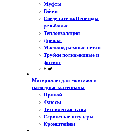
Муфты
Гайки
Соеденители/Переходы
резьбовые
Теплоизоляция
Дренаж
Маслоподъёмные петли
Трубки полиамидные и
фитинг
Ещё
Материалы для монтажа и
расходные материалы
Припой
Флюсы
Технические газы
Сервисные штуцеры
Кронштейны