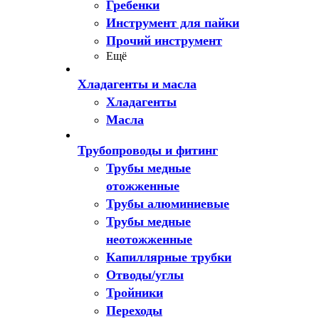
Гребенки
Инструмент для пайки
Прочий инструмент
Ещё
Хладагенты и масла
Хладагенты
Масла
Трубопроводы и фитинг
Трубы медные
отожженные
Трубы алюминиевые
Трубы медные
неотожженные
Капиллярные трубки
Отводы/углы
Тройники
Переходы