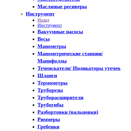
Масляные ресиверы
Инструмент
Назад
Инструмент
Вакуумные насосы
Весы
Манометры
Манометрические станции/
Манифолды
Течеискатели/ Индикаторы утечек
Шланги
Термометры
Труборезы
Труборасширители
Трубогибы
Разбортовки (вальцовки)
Риммеры
Гребенки