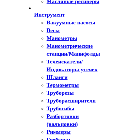
Масляные ресиверы
Инструмент
Вакуумные насосы
Весы
Манометры
Манометрические
станции/Манифолды
Течеискатели/
Индикаторы утечек
Шланги
Термометры
Труборезы
Труборасширители
Трубогибы
Разбортовки
(вальцовки)
Риммеры
Гребенки