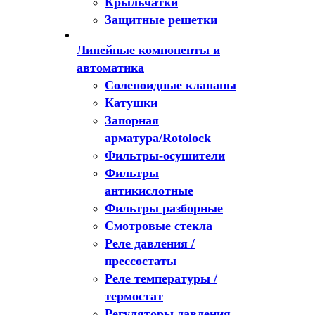
Крыльчатки
Защитные решетки
Линейные компоненты и
автоматика
Соленоидные клапаны
Катушки
Запорная
арматура/Rotolock
Фильтры-осушители
Фильтры
антикислотные
Фильтры разборные
Смотровые стекла
Реле давления /
прессостаты
Реле температуры /
термостат
Регуляторы давления