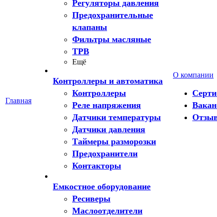
Регуляторы давления
Предохранительные
клапаны
Фильтры масляные
ТРВ
Ещё
О компании
Контроллеры и автоматика
Контроллеры
Серт
Главная
Реле напряжения
Вакан
Датчики температуры
Отзы
Датчики давления
Таймеры разморозки
Предохранители
Контакторы
Емкостное оборудование
Ресиверы
Маслоотделители