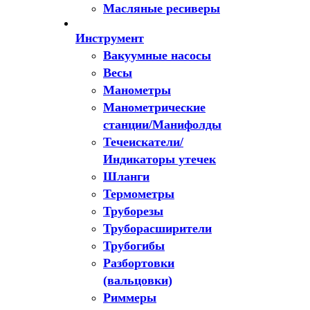
Масляные ресиверы
Инструмент
Вакуумные насосы
Весы
Манометры
Манометрические
станции/Манифолды
Течеискатели/
Индикаторы утечек
Шланги
Термометры
Труборезы
Труборасширители
Трубогибы
Разбортовки
(вальцовки)
Риммеры