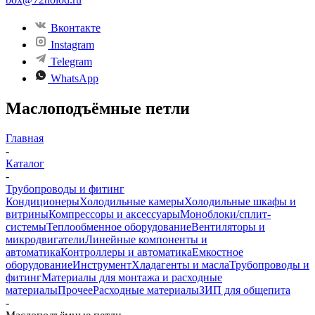
Вконтакте
Instagram
Telegram
WhatsApp
Маслоподъёмные петли
Главная
-
Каталог
-
Трубопроводы и фитинг
Кондиционеры
Холодильные камеры
Холодильные шкафы и
витрины
Компрессоры и аксессуары
Моноблоки/сплит-
системы
Теплообменное оборудование
Вентиляторы и
микродвигатели
Линейные компоненты и
автоматика
Контроллеры и автоматика
Емкостное
оборудование
Инструмент
Хладагенты и масла
Трубопроводы и
фитинг
Материалы для монтажа и расходные
материалы
Прочее
Расходные материалы
ЗИП для общепита
-