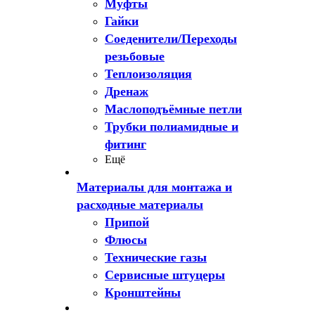
Муфты
Гайки
Соеденители/Переходы
резьбовые
Теплоизоляция
Дренаж
Маслоподъёмные петли
Трубки полиамидные и
фитинг
Ещё
Материалы для монтажа и
расходные материалы
Припой
Флюсы
Технические газы
Сервисные штуцеры
Кронштейны