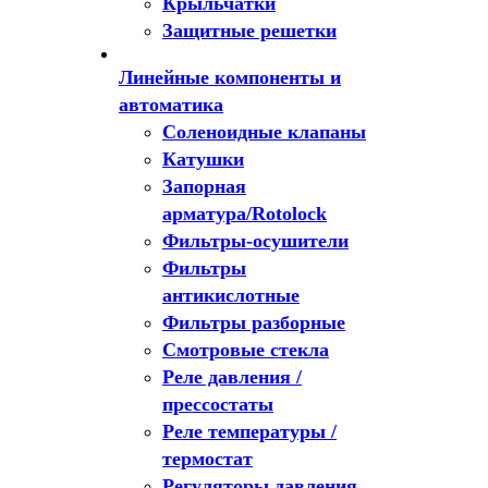
Крыльчатки
Защитные решетки
Линейные компоненты и
автоматика
Соленоидные клапаны
Катушки
Запорная
арматура/Rotolock
Фильтры-осушители
Фильтры
антикислотные
Фильтры разборные
Смотровые стекла
Реле давления /
прессостаты
Реле температуры /
термостат
Регуляторы давления