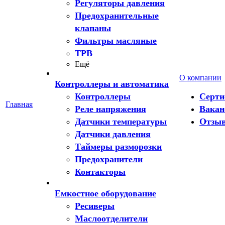
Регуляторы давления
Предохранительные
клапаны
Фильтры масляные
ТРВ
Ещё
О компании
Контроллеры и автоматика
Контроллеры
Серт
Главная
Реле напряжения
Вакан
Датчики температуры
Отзы
Датчики давления
Таймеры разморозки
Предохранители
Контакторы
Емкостное оборудование
Ресиверы
Маслоотделители