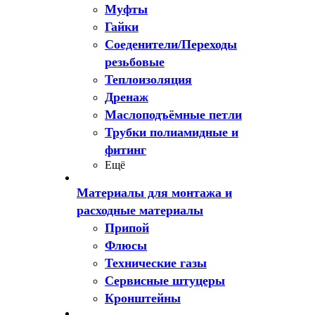
Муфты
Гайки
Соеденители/Переходы
резьбовые
Теплоизоляция
Дренаж
Маслоподъёмные петли
Трубки полиамидные и
фитинг
Ещё
Материалы для монтажа и
расходные материалы
Припой
Флюсы
Технические газы
Сервисные штуцеры
Кронштейны