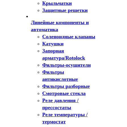
Крыльчатки
Защитные решетки
Линейные компоненты и
автоматика
Соленоидные клапаны
Катушки
Запорная
арматура/Rotolock
Фильтры-осушители
Фильтры
антикислотные
Фильтры разборные
Смотровые стекла
Реле давления /
прессостаты
Реле температуры /
термостат