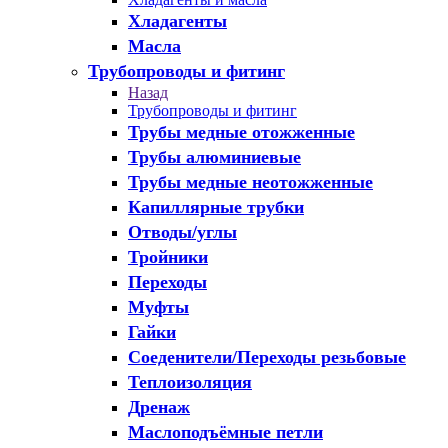
Хладагенты
Масла
Трубопроводы и фитинг
Назад
Трубопроводы и фитинг
Трубы медные отожженные
Трубы алюминиевые
Трубы медные неотожженные
Капиллярные трубки
Отводы/углы
Тройники
Переходы
Муфты
Гайки
Соеденители/Переходы резьбовые
Теплоизоляция
Дренаж
Маслоподъёмные петли