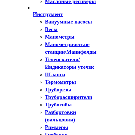
Масляные ресиверы
Инструмент
Вакуумные насосы
Весы
Манометры
Манометрические
станции/Манифолды
Течеискатели/
Индикаторы утечек
Шланги
Термометры
Труборезы
Труборасширители
Трубогибы
Разбортовки
(вальцовки)
Риммеры
Гребенки