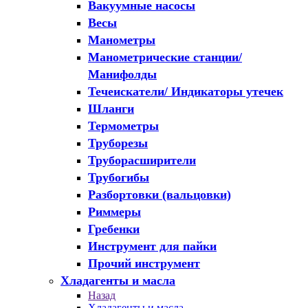
Вакуумные насосы
Весы
Манометры
Манометрические станции/
Манифолды
Течеискатели/ Индикаторы утечек
Шланги
Термометры
Труборезы
Труборасширители
Трубогибы
Разбортовки (вальцовки)
Риммеры
Гребенки
Инструмент для пайки
Прочий инструмент
Хладагенты и масла
Назад
Хладагенты и масла