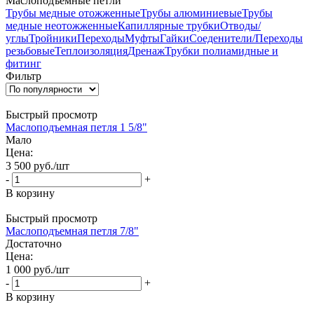
Маслоподъёмные петли
Трубы медные отожженные
Трубы алюминиевые
Трубы
медные неотожженные
Капиллярные трубки
Отводы/
углы
Тройники
Переходы
Муфты
Гайки
Соеденители/Переходы
резьбовые
Теплоизоляция
Дренаж
Трубки полиамидные и
фитинг
Фильтр
Быстрый просмотр
Маслоподъемная петля 1 5/8"
Мало
Цена:
3 500
руб.
/шт
-
+
В корзину
Быстрый просмотр
Маслоподъемная петля 7/8"
Достаточно
Цена:
1 000
руб.
/шт
-
+
В корзину