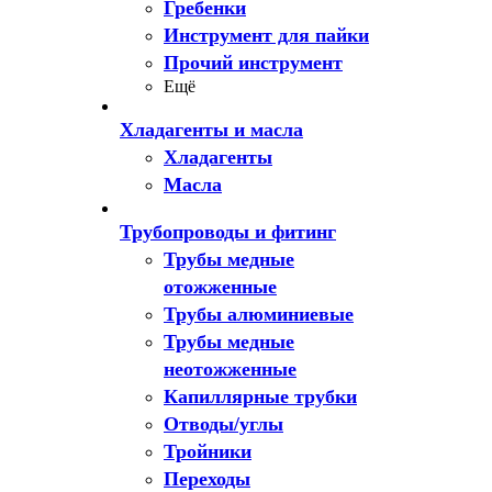
Гребенки
Инструмент для пайки
Прочий инструмент
Ещё
Хладагенты и масла
Хладагенты
Масла
Трубопроводы и фитинг
Трубы медные
отожженные
Трубы алюминиевые
Трубы медные
неотожженные
Капиллярные трубки
Отводы/углы
Тройники
Переходы