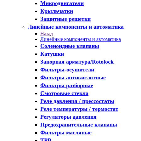
Микродвигатели
Крыльчатки
Защитные решетки
Линейные компоненты и автоматика
Назад
Линейные компоненты и автоматика
Соленоидные клапаны
Катушки
Запорная арматура/Rotolock
Фильтры-осушители
Фильтры антикислотные
Фильтры разборные
Смотровые стекла
Реле давления / прессостаты
Реле температуры / термостат
Регуляторы давления
Предохранительные клапаны
Фильтры масляные
ТРВ