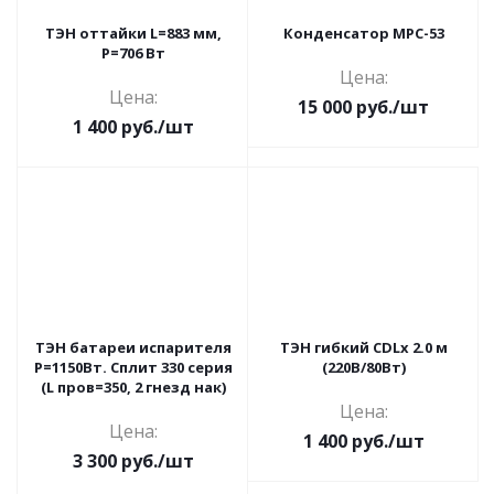
ТЭН оттайки L=883 мм,
Конденсатор MPC-53
P=706 Вт
Цена:
Цена:
15 000
руб.
/шт
1 400
руб.
/шт
ТЭН батареи испарителя
ТЭН гибкий CDLx 2.0 м
Р=1150Вт. Сплит 330 серия
(220В/80Вт)
(L пров=350, 2 гнезд нак)
Цена:
Цена:
1 400
руб.
/шт
3 300
руб.
/шт