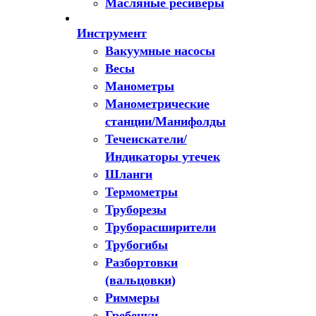
Масляные ресиверы
Инструмент
Вакуумные насосы
Весы
Манометры
Манометрические
станции/Манифолды
Течеискатели/
Индикаторы утечек
Шланги
Термометры
Труборезы
Труборасширители
Трубогибы
Разбортовки
(вальцовки)
Риммеры
Гребенки