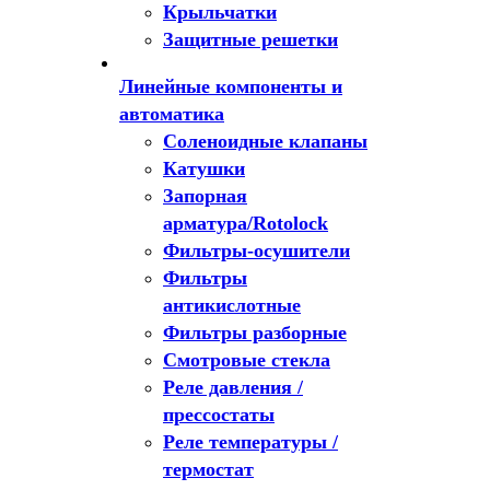
Крыльчатки
Защитные решетки
Линейные компоненты и
автоматика
Соленоидные клапаны
Катушки
Запорная
арматура/Rotolock
Фильтры-осушители
Фильтры
антикислотные
Фильтры разборные
Смотровые стекла
Реле давления /
прессостаты
Реле температуры /
термостат