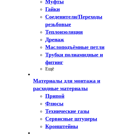
Муфты
Гайки
Соеденители/Переходы
резьбовые
Теплоизоляция
Дренаж
Маслоподъёмные петли
Трубки полиамидные и
фитинг
Ещё
Материалы для монтажа и
расходные материалы
Припой
Флюсы
Технические газы
Сервисные штуцеры
Кронштейны