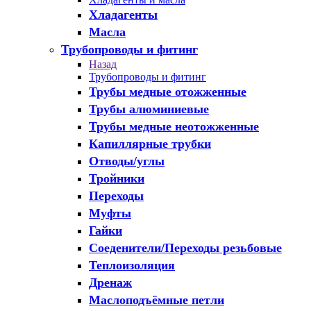
Хладагенты
Масла
Трубопроводы и фитинг
Назад
Трубопроводы и фитинг
Трубы медные отожженные
Трубы алюминиевые
Трубы медные неотожженные
Капиллярные трубки
Отводы/углы
Тройники
Переходы
Муфты
Гайки
Соеденители/Переходы резьбовые
Теплоизоляция
Дренаж
Маслоподъёмные петли