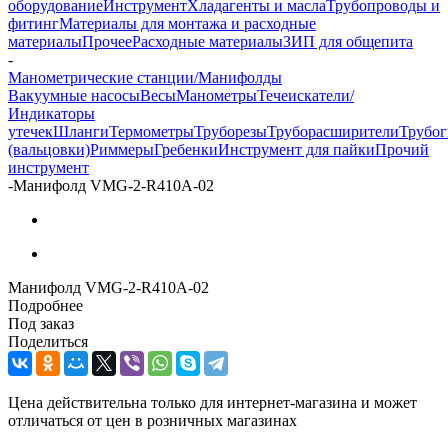
оборудование
Инструмент
Хладагенты и масла
Трубопроводы и
фитинг
Материалы для монтажа и расходные
материалы
Прочее
Расходные материалы
ЗИП для общепита
-
Манометрические станции/Манифолды
Вакуумные насосы
Весы
Манометры
Течеискатели/
Индикаторы
утечек
Шланги
Термометры
Труборезы
Труборасширители
Трубо
(вальцовки)
Риммеры
Гребенки
Инструмент для пайки
Прочий
инструмент
-
Манифолд VMG-2-R410A-02
Манифолд VMG-2-R410A-02
Подробнее
Под заказ
Поделиться
Цена действительна только для интернет-магазина и может
отличаться от цен в розничных магазинах