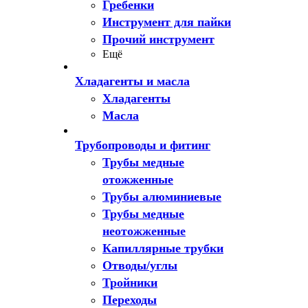
Гребенки
Инструмент для пайки
Прочий инструмент
Ещё
Хладагенты и масла
Хладагенты
Масла
Трубопроводы и фитинг
Трубы медные
отожженные
Трубы алюминиевые
Трубы медные
неотожженные
Капиллярные трубки
Отводы/углы
Тройники
Переходы