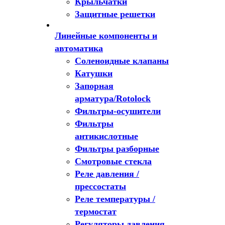
Крыльчатки
Защитные решетки
Линейные компоненты и
автоматика
Соленоидные клапаны
Катушки
Запорная
арматура/Rotolock
Фильтры-осушители
Фильтры
антикислотные
Фильтры разборные
Смотровые стекла
Реле давления /
прессостаты
Реле температуры /
термостат
Регуляторы давления