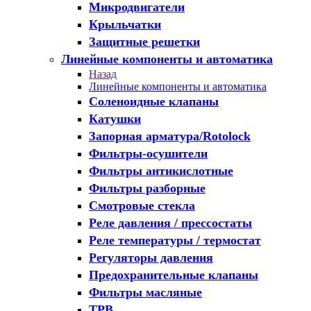
Микродвигатели
Крыльчатки
Защитные решетки
Линейные компоненты и автоматика
Назад
Линейные компоненты и автоматика
Соленоидные клапаны
Катушки
Запорная арматура/Rotolock
Фильтры-осушители
Фильтры антикислотные
Фильтры разборные
Смотровые стекла
Реле давления / прессостаты
Реле температуры / термостат
Регуляторы давления
Предохранительные клапаны
Фильтры масляные
ТРВ