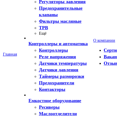
Регуляторы давления
Предохранительные
клапаны
Фильтры масляные
ТРВ
Ещё
О компании
Контроллеры и автоматика
Контроллеры
Серт
Главная
Реле напряжения
Вакан
Датчики температуры
Отзы
Датчики давления
Таймеры разморозки
Предохранители
Контакторы
Емкостное оборудование
Ресиверы
Маслоотделители