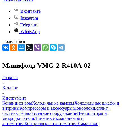
Вконтакте
Instagram
Telegram
WhatsApp
Поделиться
Манифолд VMG-2-R410A-02
Главная
-
Каталог
-
Инструмент
Кондиционеры
Холодильные камеры
Холодильные шкафы и
витрины
Компрессоры и аксессуары
Моноблоки/сплит-
системы
Теплообменное оборудование
Вентиляторы и
микродвигатели
Линейные компоненты и
автоматика
Контроллеры и автоматика
Емкостное