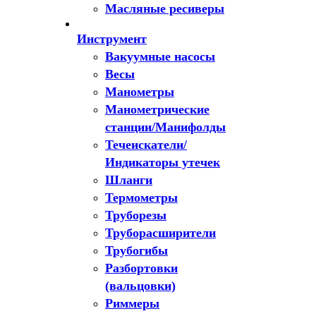
Масляные ресиверы
Инструмент
Вакуумные насосы
Весы
Манометры
Манометрические
станции/Манифолды
Течеискатели/
Индикаторы утечек
Шланги
Термометры
Труборезы
Труборасширители
Трубогибы
Разбортовки
(вальцовки)
Риммеры