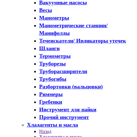
Вакуумные насосы
Весы
Манометры
Манометрические станции/
Манифолды
Течеискатели/ Индикаторы утечек
Шланги
Термометры
Труборезы
Труборасширители
Трубогибы
Разбортовки (вальцовки)
Риммеры
Гребенки
Инструмент для пайки
Прочий инструмент
Хладагенты и масла
Назад
Хладагенты и масла