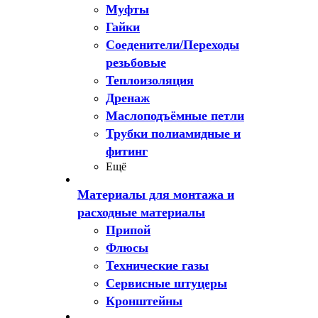
Муфты
Гайки
Соеденители/Переходы
резьбовые
Теплоизоляция
Дренаж
Маслоподъёмные петли
Трубки полиамидные и
фитинг
Ещё
Материалы для монтажа и
расходные материалы
Припой
Флюсы
Технические газы
Сервисные штуцеры
Кронштейны