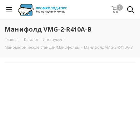
0
Манифолд VMG-2-R410A-В
Главная
-
Каталог
-
Инструмент
-
Манометрические станции/Манифолды
-
Манифолд VMG-2-R410A-В