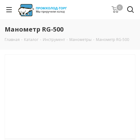
0
Манометр RG-500
Главная
-
Каталог
-
Инструмент
-
Манометры
-
Манометр RG-500