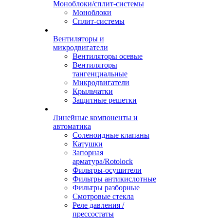
Моноблоки/сплит-системы
Моноблоки
Сплит-системы
Вентиляторы и
микродвигатели
Вентиляторы осевые
Вентиляторы
тангенциальные
Микродвигатели
Крыльчатки
Защитные решетки
Линейные компоненты и
автоматика
Соленоидные клапаны
Катушки
Запорная
арматура/Rotolock
Фильтры-осушители
Фильтры антикислотные
Фильтры разборные
Смотровые стекла
Реле давления /
прессостаты