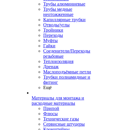
Трубы алюминиевые
Трубы медные
неотожженные
Капиллярные трубки
Отводы/углы
Тройники
Переходы
Муфты
Гайки
Соеденители/Переходы
резьбовые
Теплоизоляция
Дренаж
Маслоподъёмные петли
Трубки полиамидные и
фитинг
Ещё
Материалы для монтажа и
расходные материалы
Припой
Флюсы
Технические газы
Сервисные штуцеры
Кронштейны