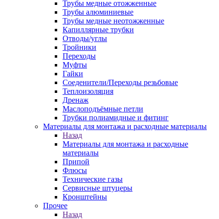
Трубы медные отожженные
Трубы алюминиевые
Трубы медные неотожженные
Капиллярные трубки
Отводы/углы
Тройники
Переходы
Муфты
Гайки
Соеденители/Переходы резьбовые
Теплоизоляция
Дренаж
Маслоподъёмные петли
Трубки полиамидные и фитинг
Материалы для монтажа и расходные материалы
Назад
Материалы для монтажа и расходные
материалы
Припой
Флюсы
Технические газы
Сервисные штуцеры
Кронштейны
Прочее
Назад