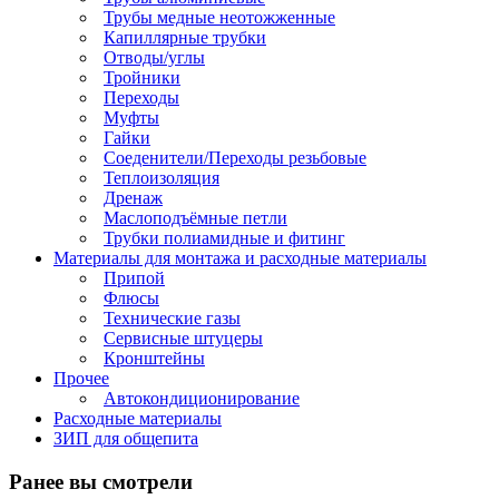
Трубы медные неотожженные
Капиллярные трубки
Отводы/углы
Тройники
Переходы
Муфты
Гайки
Соеденители/Переходы резьбовые
Теплоизоляция
Дренаж
Маслоподъёмные петли
Трубки полиамидные и фитинг
Материалы для монтажа и расходные материалы
Припой
Флюсы
Технические газы
Сервисные штуцеры
Кронштейны
Прочее
Автокондиционирование
Расходные материалы
ЗИП для общепита
Ранее вы смотрели