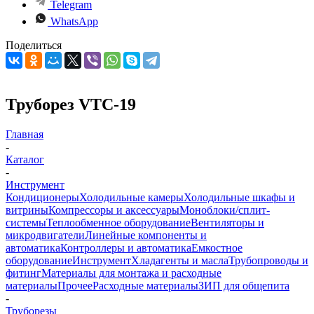
Telegram
WhatsApp
Поделиться
Труборез VTC-19
Главная
-
Каталог
-
Инструмент
Кондиционеры
Холодильные камеры
Холодильные шкафы и
витрины
Компрессоры и аксессуары
Моноблоки/сплит-
системы
Теплообменное оборудование
Вентиляторы и
микродвигатели
Линейные компоненты и
автоматика
Контроллеры и автоматика
Емкостное
оборудование
Инструмент
Хладагенты и масла
Трубопроводы и
фитинг
Материалы для монтажа и расходные
материалы
Прочее
Расходные материалы
ЗИП для общепита
-
Труборезы