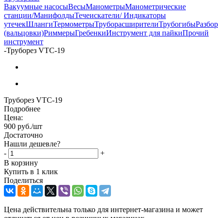
Вакуумные насосы
Весы
Манометры
Манометрические
станции/Манифолды
Течеискатели/ Индикаторы
утечек
Шланги
Термометры
Труборасширители
Трубогибы
Разбо
(вальцовки)
Риммеры
Гребенки
Инструмент для пайки
Прочий
инструмент
-
Труборез VTC-19
Труборез VTC-19
Подробнее
Цена:
900
руб.
/шт
Достаточно
Нашли дешевле?
-
+
В корзину
Купить в 1 клик
Поделиться
Цена действительна только для интернет-магазина и может