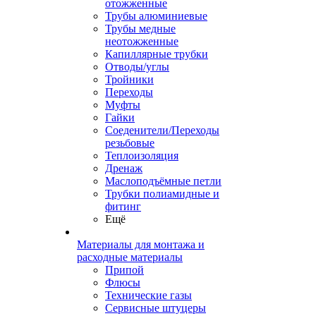
отожженные
Трубы алюминиевые
Трубы медные
неотожженные
Капиллярные трубки
Отводы/углы
Тройники
Переходы
Муфты
Гайки
Соеденители/Переходы
резьбовые
Теплоизоляция
Дренаж
Маслоподъёмные петли
Трубки полиамидные и
фитинг
Ещё
Материалы для монтажа и
расходные материалы
Припой
Флюсы
Технические газы
Сервисные штуцеры