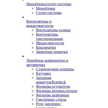
Моноблоки/сплит-системы
Моноблоки
Сплит-системы
Вентиляторы и
микродвигатели
Вентиляторы осевые
Вентиляторы
тангенциальные
Микродвигатели
Крыльчатки
Защитные решетки
Линейные компоненты и
автоматика
Соленоидные клапаны
Катушки
Запорная
арматура/Rotolock
Фильтры-осушители
Фильтры антикислотные
Фильтры разборные
Смотровые стекла
Реле давления /