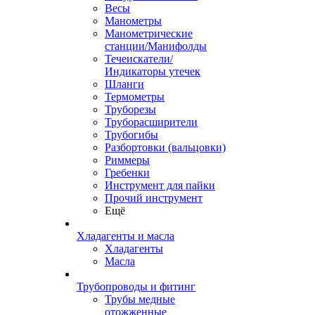
Весы
Манометры
Манометрические
станции/Манифолды
Течеискатели/
Индикаторы утечек
Шланги
Термометры
Труборезы
Труборасширители
Трубогибы
Разбортовки (вальцовки)
Риммеры
Гребенки
Инструмент для пайки
Прочий инструмент
Ещё
Хладагенты и масла
Хладагенты
Масла
Трубопроводы и фитинг
Трубы медные
отожженные