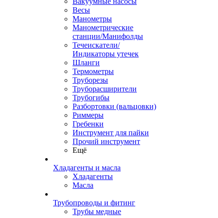
Вакуумные насосы
Весы
Манометры
Манометрические
станции/Манифолды
Течеискатели/
Индикаторы утечек
Шланги
Термометры
Труборезы
Труборасширители
Трубогибы
Разбортовки (вальцовки)
Риммеры
Гребенки
Инструмент для пайки
Прочий инструмент
Ещё
Хладагенты и масла
Хладагенты
Масла
Трубопроводы и фитинг
Трубы медные