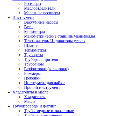
Ресиверы
Маслоотделители
Масляные ресиверы
Инструмент
Вакуумные насосы
Весы
Манометры
Манометрические станции/Манифолды
Течеискатели/ Индикаторы утечек
Шланги
Термометры
Труборезы
Труборасширители
Трубогибы
Разбортовки (вальцовки)
Риммеры
Гребенки
Инструмент для пайки
Прочий инструмент
Хладагенты и масла
Хладагенты
Масла
Трубопроводы и фитинг
Трубы медные отожженные
Трубы алюминиевые