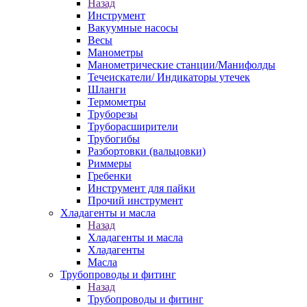
Назад
Инструмент
Вакуумные насосы
Весы
Манометры
Манометрические станции/Манифолды
Течеискатели/ Индикаторы утечек
Шланги
Термометры
Труборезы
Труборасширители
Трубогибы
Разбортовки (вальцовки)
Риммеры
Гребенки
Инструмент для пайки
Прочий инструмент
Хладагенты и масла
Назад
Хладагенты и масла
Хладагенты
Масла
Трубопроводы и фитинг
Назад
Трубопроводы и фитинг