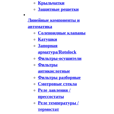
Крыльчатки
Защитные решетки
Линейные компоненты и
автоматика
Соленоидные клапаны
Катушки
Запорная
арматура/Rotolock
Фильтры-осушители
Фильтры
антикислотные
Фильтры разборные
Смотровые стекла
Реле давления /
прессостаты
Реле температуры /
термостат