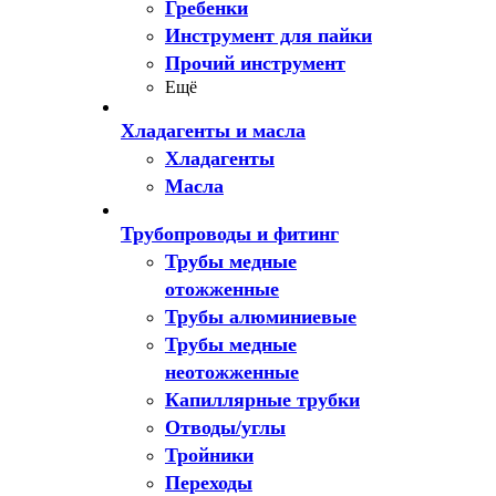
Гребенки
Инструмент для пайки
Прочий инструмент
Ещё
Хладагенты и масла
Хладагенты
Масла
Трубопроводы и фитинг
Трубы медные
отожженные
Трубы алюминиевые
Трубы медные
неотожженные
Капиллярные трубки
Отводы/углы
Тройники
Переходы