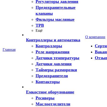
Регуляторы давления
Предохранительные
клапаны
Фильтры масляные
ТРВ
Ещё
О компании
Контроллеры и автоматика
Контроллеры
Серт
Главная
Реле напряжения
Вакан
Датчики температуры
Отзы
Датчики давления
Таймеры разморозки
Предохранители
Контакторы
Емкостное оборудование
Ресиверы
Маслоотделители