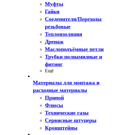
Муфты
Гайки
Соеденители/Переходы
резьбовые
Теплоизоляция
Дренаж
Маслоподъёмные петли
Трубки полиамидные и
фитинг
Ещё
Материалы для монтажа и
расходные материалы
Припой
Флюсы
Технические газы
Сервисные штуцеры
Кронштейны