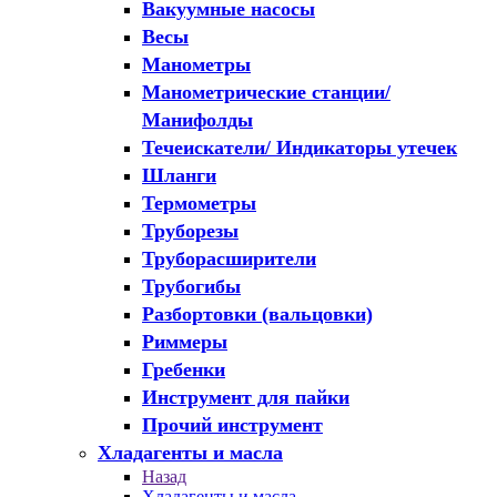
Вакуумные насосы
Весы
Манометры
Манометрические станции/
Манифолды
Течеискатели/ Индикаторы утечек
Шланги
Термометры
Труборезы
Труборасширители
Трубогибы
Разбортовки (вальцовки)
Риммеры
Гребенки
Инструмент для пайки
Прочий инструмент
Хладагенты и масла
Назад
Хладагенты и масла