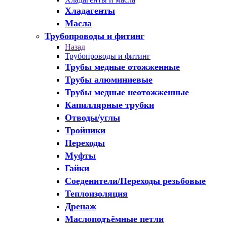
Хладагенты
Масла
Трубопроводы и фитинг
Назад
Трубопроводы и фитинг
Трубы медные отожженные
Трубы алюминиевые
Трубы медные неотожженные
Капиллярные трубки
Отводы/углы
Тройники
Переходы
Муфты
Гайки
Соеденители/Переходы резьбовые
Теплоизоляция
Дренаж
Маслоподъёмные петли