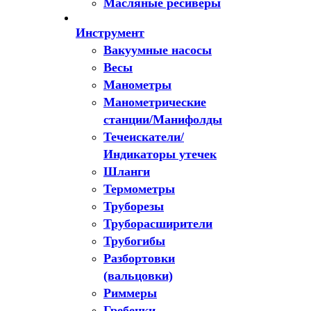
Масляные ресиверы
Инструмент
Вакуумные насосы
Весы
Манометры
Манометрические
станции/Манифолды
Течеискатели/
Индикаторы утечек
Шланги
Термометры
Труборезы
Труборасширители
Трубогибы
Разбортовки
(вальцовки)
Риммеры
Гребенки