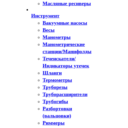
Масляные ресиверы
Инструмент
Вакуумные насосы
Весы
Манометры
Манометрические
станции/Манифолды
Течеискатели/
Индикаторы утечек
Шланги
Термометры
Труборезы
Труборасширители
Трубогибы
Разбортовки
(вальцовки)
Риммеры