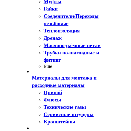
Муфты
Гайки
Соеденители/Переходы
резьбовые
Теплоизоляция
Дренаж
Маслоподъёмные петли
Трубки полиамидные и
фитинг
Ещё
Материалы для монтажа и
расходные материалы
Припой
Флюсы
Технические газы
Сервисные штуцеры
Кронштейны