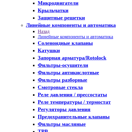
Микродвигатели
Крыльчатки
Защитные решетки
Линейные компоненты и автоматика
Назад
Линейные компоненты и автоматика
Соленоидные клапаны
Катушки
Запорная арматура/Rotolock
Фильтры-осушители
Фильтры антикислотные
Фильтры разборные
Смотровые стекла
Реле давления / прессостаты
Реле температуры / термостат
Регуляторы давления
Предохранительные клапаны
Фильтры масляные
ТРВ