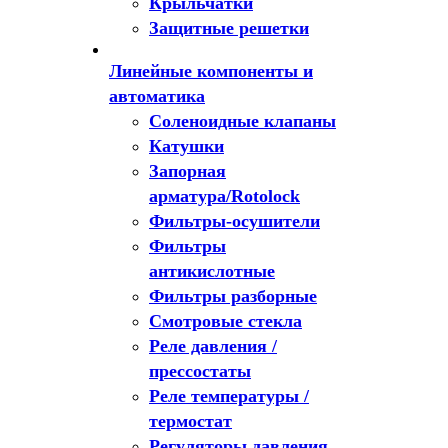
Крыльчатки
Защитные решетки
Линейные компоненты и
автоматика
Соленоидные клапаны
Катушки
Запорная
арматура/Rotolock
Фильтры-осушители
Фильтры
антикислотные
Фильтры разборные
Смотровые стекла
Реле давления /
прессостаты
Реле температуры /
термостат
Регуляторы давления