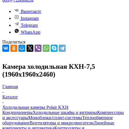
Вконтакте
Instagram
Telegram
WhatsApp
Поделиться
Камера холодильная КХН-7,5
(1960х1960х2460)
Главная
-
Каталог
-
Холодильные камеры Polair KXH
Кондиционеры
Холодильные шкафы и витрины
Компрессоры
и аксессуары
Моноблоки/сплит-системы
Теплообменное
оборудование
Вентиляторы и микродвигатели
Линейные
компоненты и автоматика
Контроллеры и