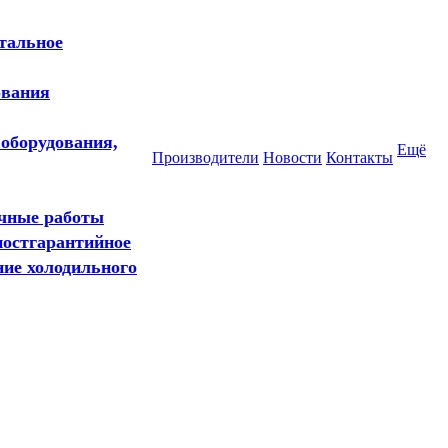
тальное
ования
 оборудования,
Ещё
Производители
Новости
Контакты
очные работы
постгарантийное
ние холодильного