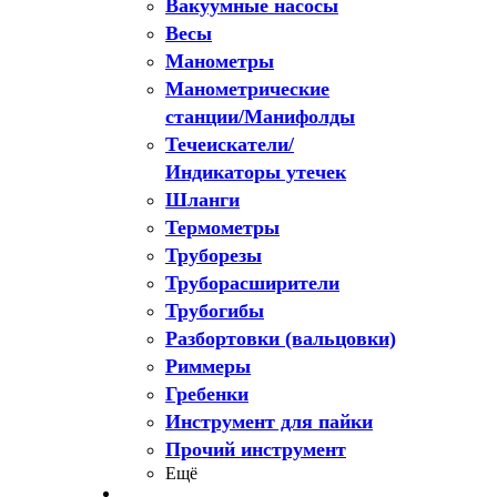
Вакуумные насосы
Весы
Манометры
Манометрические
станции/Манифолды
Течеискатели/
Индикаторы утечек
Шланги
Термометры
Труборезы
Труборасширители
Трубогибы
Разбортовки (вальцовки)
Риммеры
Гребенки
Инструмент для пайки
Прочий инструмент
Ещё