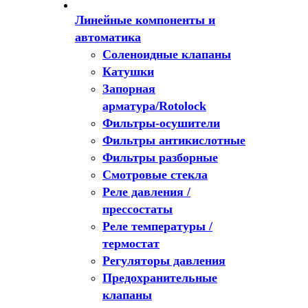
Линейные компоненты и
автоматика
Соленоидные клапаны
Катушки
Запорная
арматура/Rotolock
Фильтры-осушители
Фильтры антикислотные
Фильтры разборные
Смотровые стекла
Реле давления /
прессостаты
Реле температуры /
термостат
Регуляторы давления
Предохранительные
клапаны