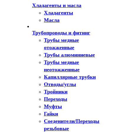
Хладагенты и масла
Хладагенты
Масла
Трубопроводы и фитинг
Трубы медные
отожженные
Трубы алюминиевые
Трубы медные
неотожженные
Капиллярные трубки
Отводы/углы
Тройники
Переходы
Муфты
Гайки
Соеденители/Переходы
резьбовые