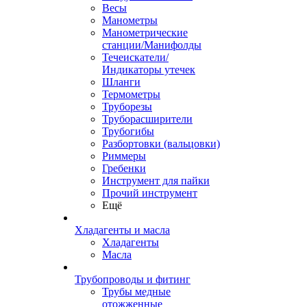
Весы
Манометры
Манометрические
станции/Манифолды
Течеискатели/
Индикаторы утечек
Шланги
Термометры
Труборезы
Труборасширители
Трубогибы
Разбортовки (вальцовки)
Риммеры
Гребенки
Инструмент для пайки
Прочий инструмент
Ещё
Хладагенты и масла
Хладагенты
Масла
Трубопроводы и фитинг
Трубы медные
отожженные