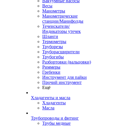
Вакуумные насосы
Весы
Манометры
Манометрические
станции/Манифолды
Течеискатели/
Индикаторы утечек
Шланги
Термометры
Труборезы
Труборасширители
Трубогибы
Разбортовки (вальцовки)
Риммеры
Гребенки
Инструмент для пайки
Прочий инструмент
Ещё
Хладагенты и масла
Хладагенты
Масла
Трубопроводы и фитинг
Трубы медные