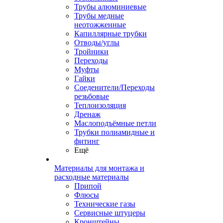
Трубы алюминиевые
Трубы медные
неотожженные
Капиллярные трубки
Отводы/углы
Тройники
Переходы
Муфты
Гайки
Соеденители/Переходы
резьбовые
Теплоизоляция
Дренаж
Маслоподъёмные петли
Трубки полиамидные и
фитинг
Ещё
Материалы для монтажа и
расходные материалы
Припой
Флюсы
Технические газы
Сервисные штуцеры
Кронштейны