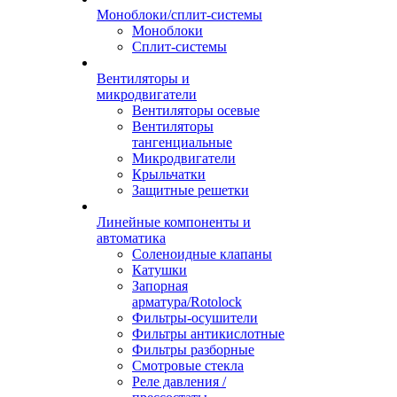
Моноблоки/сплит-системы
Моноблоки
Сплит-системы
Вентиляторы и
микродвигатели
Вентиляторы осевые
Вентиляторы
тангенциальные
Микродвигатели
Крыльчатки
Защитные решетки
Линейные компоненты и
автоматика
Соленоидные клапаны
Катушки
Запорная
арматура/Rotolock
Фильтры-осушители
Фильтры антикислотные
Фильтры разборные
Смотровые стекла
Реле давления /