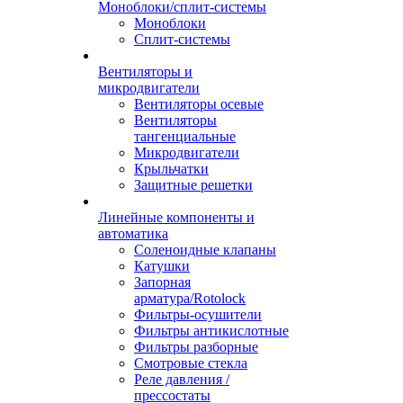
Моноблоки/сплит-системы
Моноблоки
Сплит-системы
Вентиляторы и
микродвигатели
Вентиляторы осевые
Вентиляторы
тангенциальные
Микродвигатели
Крыльчатки
Защитные решетки
Линейные компоненты и
автоматика
Соленоидные клапаны
Катушки
Запорная
арматура/Rotolock
Фильтры-осушители
Фильтры антикислотные
Фильтры разборные
Смотровые стекла
Реле давления /
прессостаты