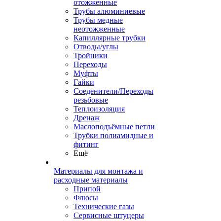
отожженные
Трубы алюминиевые
Трубы медные
неотожженные
Капиллярные трубки
Отводы/углы
Тройники
Переходы
Муфты
Гайки
Соеденители/Переходы
резьбовые
Теплоизоляция
Дренаж
Маслоподъёмные петли
Трубки полиамидные и
фитинг
Ещё
Материалы для монтажа и
расходные материалы
Припой
Флюсы
Технические газы
Сервисные штуцеры