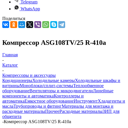
Telegram
WhatsApp
Поделиться
Компрессор ASG108TV/25 R-410a
Главная
-
Каталог
-
Компрессоры и аксессуары
Кондиционеры
Холодильные камеры
Холодильные шкафы и
витрины
Моноблоки/сплит-системы
Теплообменное
оборудование
Вентиляторы и микродвигатели
Линейные
компоненты и автоматика
Контроллеры и
автоматика
Емкостное оборудование
Инструмент
Хладагенты и
масла
Трубопроводы и фитинг
Материалы для монтажа и
расходные материалы
Прочее
Расходные материалы
ЗИП для
общепита
-
Компрессор ASG108TV/25 R-410a