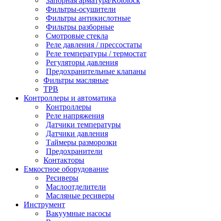
Запорная арматура/Rotolock
Фильтры-осушители
Фильтры антикислотные
Фильтры разборные
Смотровые стекла
Реле давления / прессостаты
Реле температуры / термостат
Регуляторы давления
Предохранительные клапаны
Фильтры масляные
ТРВ
Контроллеры и автоматика
Контроллеры
Реле напряжения
Датчики температуры
Датчики давления
Таймеры разморозки
Предохранители
Контакторы
Емкостное оборудование
Ресиверы
Маслоотделители
Масляные ресиверы
Инструмент
Вакуумные насосы