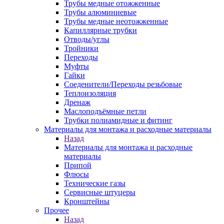
Трубы медные отожженные
Трубы алюминиевые
Трубы медные неотожженные
Капиллярные трубки
Отводы/углы
Тройники
Переходы
Муфты
Гайки
Соеденители/Переходы резьбовые
Теплоизоляция
Дренаж
Маслоподъёмные петли
Трубки полиамидные и фитинг
Материалы для монтажа и расходные материалы
Назад
Материалы для монтажа и расходные
материалы
Припой
Флюсы
Технические газы
Сервисные штуцеры
Кронштейны
Прочее
Назад