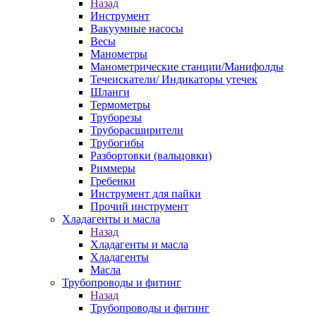
Назад
Инструмент
Вакуумные насосы
Весы
Манометры
Манометрические станции/Манифолды
Течеискатели/ Индикаторы утечек
Шланги
Термометры
Труборезы
Труборасширители
Трубогибы
Разбортовки (вальцовки)
Риммеры
Гребенки
Инструмент для пайки
Прочий инструмент
Хладагенты и масла
Назад
Хладагенты и масла
Хладагенты
Масла
Трубопроводы и фитинг
Назад
Трубопроводы и фитинг