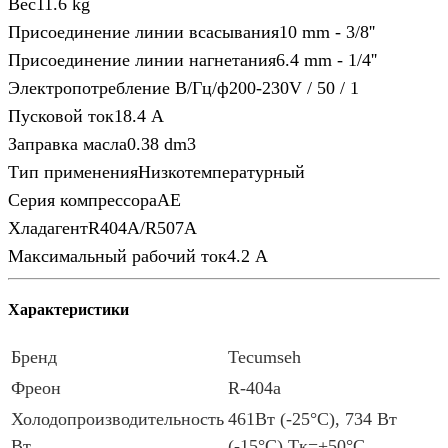
Вес11.6 kg
Присоединение линии всасывания10 mm - 3/8''
Присоединение линии нагнетания6.4 mm - 1/4''
Электропотребление В/Гц/ф200-230V / 50 / 1
Пусковой ток18.4 A
Заправка масла0.38 dm3
Тип примененияНизкотемпературный
Серия компрессораAE
ХладагентR404A/R507A
Максимальный рабочий ток4.2 A
Характеристики
Бренд
Tecumseh
Фреон
R-404a
Холодопроизводительность
461Вт (-25°C), 734 Вт
Вт
(-15°C) Тк=+50°C