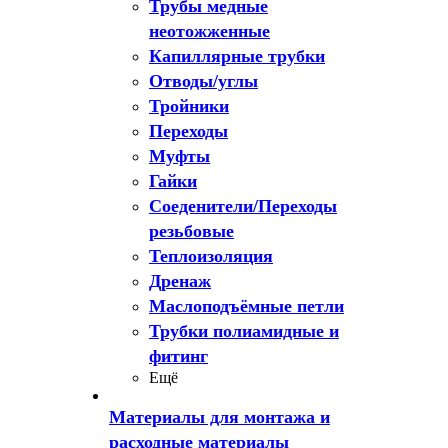
Трубы медные
неотожженные
Капиллярные трубки
Отводы/углы
Тройники
Переходы
Муфты
Гайки
Соеденители/Переходы
резьбовые
Теплоизоляция
Дренаж
Маслоподъёмные петли
Трубки полиамидные и
фитинг
Ещё
Материалы для монтажа и
расходные материалы