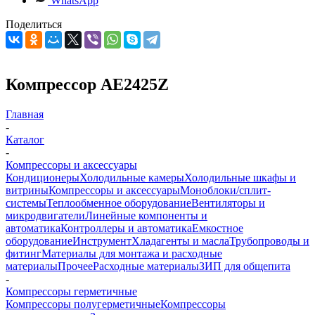
WhatsApp
Поделиться
Компрессор AE2425Z
Главная
-
Каталог
-
Компрессоры и аксессуары
Кондиционеры
Холодильные камеры
Холодильные шкафы и
витрины
Компрессоры и аксессуары
Моноблоки/сплит-
системы
Теплообменное оборудование
Вентиляторы и
микродвигатели
Линейные компоненты и
автоматика
Контроллеры и автоматика
Емкостное
оборудование
Инструмент
Хладагенты и масла
Трубопроводы и
фитинг
Материалы для монтажа и расходные
материалы
Прочее
Расходные материалы
ЗИП для общепита
-
Компрессоры герметичные
Компрессоры полугерметичные
Компрессоры