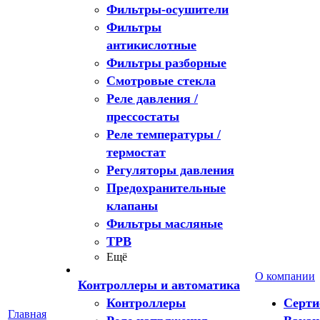
Фильтры-осушители
Фильтры
антикислотные
Фильтры разборные
Смотровые стекла
Реле давления /
прессостаты
Реле температуры /
термостат
Регуляторы давления
Предохранительные
клапаны
Фильтры масляные
ТРВ
Ещё
О компании
Контроллеры и автоматика
Контроллеры
Серт
Главная