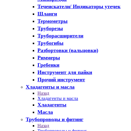
Течеискатели/ Индикаторы утечек
Шланги
Термометры
Труборезы
Труборасширители
Трубогибы
Разбортовки (вальцовки)
Риммеры
Гребенки
Инструмент для пайки
Прочий инструмент
Хладагенты и масла
Назад
Хладагенты и масла
Хладагенты
Масла
Трубопроводы и фитинг
Назад
Трубопроводы и фитинг