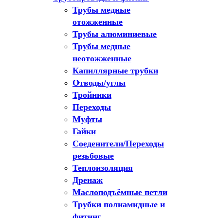
Трубы медные
отожженные
Трубы алюминиевые
Трубы медные
неотожженные
Капиллярные трубки
Отводы/углы
Тройники
Переходы
Муфты
Гайки
Соеденители/Переходы
резьбовые
Теплоизоляция
Дренаж
Маслоподъёмные петли
Трубки полиамидные и
фитинг