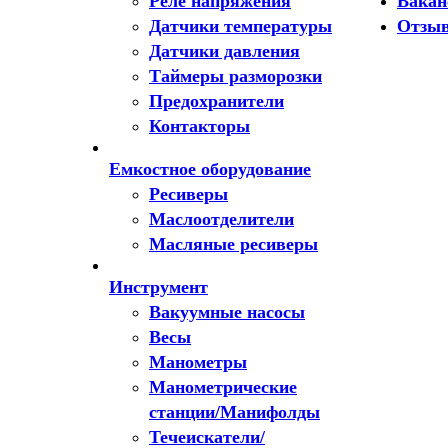
Реле напряжения
Вакан
Датчики температуры
Отзы
Датчики давления
Таймеры разморозки
Предохранители
Контакторы
Емкостное оборудование
Ресиверы
Маслоотделители
Масляные ресиверы
Инструмент
Вакуумные насосы
Весы
Манометры
Манометрические
станции/Манифолды
Течеискатели/