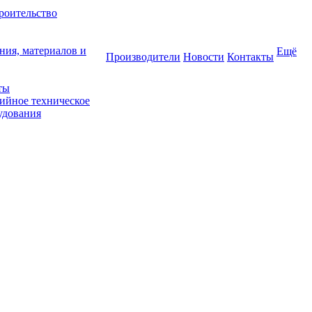
роительство
ния, материалов и
Ещё
Производители
Новости
Контакты
ты
тийное техническое
удования