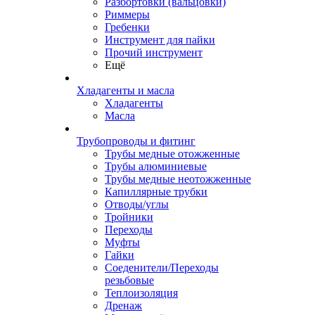
Разбортовки (вальцовки)
Риммеры
Гребенки
Инструмент для пайки
Прочий инструмент
Ещё
Хладагенты и масла
Хладагенты
Масла
Трубопроводы и фитинг
Трубы медные отожженные
Трубы алюминиевые
Трубы медные неотожженные
Капиллярные трубки
Отводы/углы
Тройники
Переходы
Муфты
Гайки
Соеденители/Переходы
резьбовые
Теплоизоляция
Дренаж