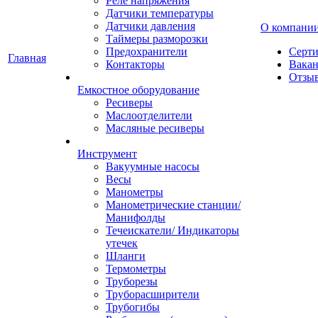
Реле напряжения
Датчики температуры
Датчики давления
О компани
Таймеры разморозки
Предохранители
Серт
Главная
Контакторы
Вака
Отзы
Емкостное оборудование
Ресиверы
Маслоотделители
Масляные ресиверы
Инструмент
Вакуумные насосы
Весы
Манометры
Манометрические станции/
Манифолды
Течеискатели/ Индикаторы
утечек
Шланги
Термометры
Труборезы
Труборасширители
Трубогибы