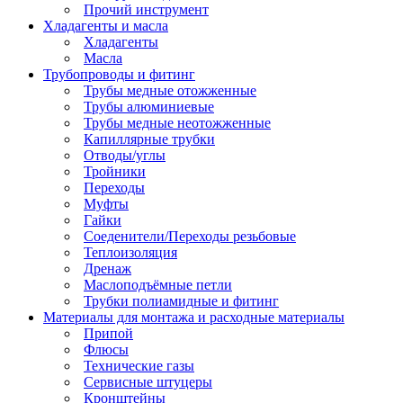
Прочий инструмент
Хладагенты и масла
Хладагенты
Масла
Трубопроводы и фитинг
Трубы медные отожженные
Трубы алюминиевые
Трубы медные неотожженные
Капиллярные трубки
Отводы/углы
Тройники
Переходы
Муфты
Гайки
Соеденители/Переходы резьбовые
Теплоизоляция
Дренаж
Маслоподъёмные петли
Трубки полиамидные и фитинг
Материалы для монтажа и расходные материалы
Припой
Флюсы
Технические газы
Сервисные штуцеры
Кронштейны