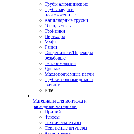
Трубы алюминиевые
Трубы медные
неотожженные
Капиллярные трубки
Отводы/углы
Тройники
Переходы
Муфты
Гайки
Соеденители/Переходы
резьбовые
Теплоизоляция
Дренаж
Маслоподъёмные петли
Трубки полиамидные и
фитинг
Ещё
Материалы для монтажа и
расходные материалы
Припой
Флюсы
Технические газы
Сервисные штуцеры
Кронштейны