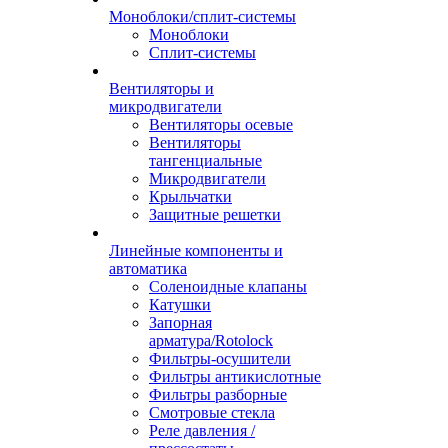
Моноблоки/сплит-системы
Моноблоки
Сплит-системы
Вентиляторы и
микродвигатели
Вентиляторы осевые
Вентиляторы
тангенциальные
Микродвигатели
Крыльчатки
Защитные решетки
Линейные компоненты и
автоматика
Соленоидные клапаны
Катушки
Запорная
арматура/Rotolock
Фильтры-осушители
Фильтры антикислотные
Фильтры разборные
Смотровые стекла
Реле давления /