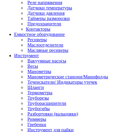
Реле напряжения
Датчики температуры
Датчики давления
Таймеры разморозки
Предохранители
Контакторы
Емкостное оборудование
Ресиверы
Маслоотделители
Масляные ресиверы
Инструмент
Вакуумные насосы
Весы
Манометры
Манометрические станции/Манифолды
Течеискатели/ Индикаторы утечек
Шланги
Термометры
Труборезы
Труборасширители
Трубогибы
Разбортовки (вальцовки)
Риммеры
Гребенки
Инструмент для пайки