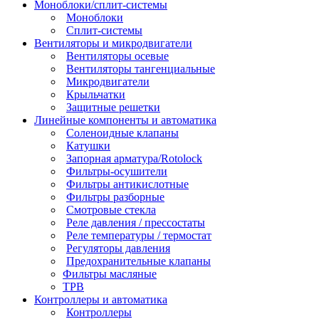
Моноблоки/сплит-системы
Моноблоки
Сплит-системы
Вентиляторы и микродвигатели
Вентиляторы осевые
Вентиляторы тангенциальные
Микродвигатели
Крыльчатки
Защитные решетки
Линейные компоненты и автоматика
Соленоидные клапаны
Катушки
Запорная арматура/Rotolock
Фильтры-осушители
Фильтры антикислотные
Фильтры разборные
Смотровые стекла
Реле давления / прессостаты
Реле температуры / термостат
Регуляторы давления
Предохранительные клапаны
Фильтры масляные
ТРВ
Контроллеры и автоматика
Контроллеры