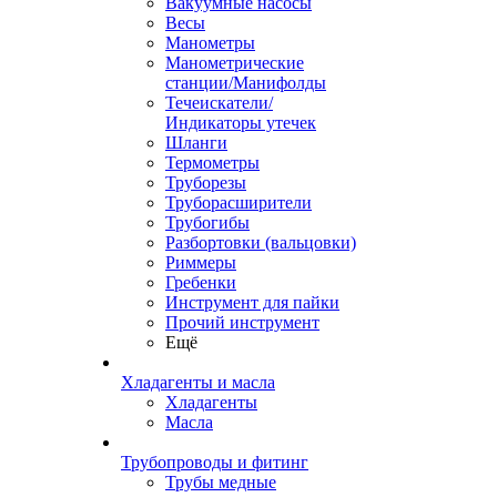
Вакуумные насосы
Весы
Манометры
Манометрические
станции/Манифолды
Течеискатели/
Индикаторы утечек
Шланги
Термометры
Труборезы
Труборасширители
Трубогибы
Разбортовки (вальцовки)
Риммеры
Гребенки
Инструмент для пайки
Прочий инструмент
Ещё
Хладагенты и масла
Хладагенты
Масла
Трубопроводы и фитинг
Трубы медные