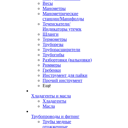
Весы
Манометры
Манометрические
станции/Манифолды
Течеискатели/
Индикаторы утечек
Шланги
Термометры
Труборезы
Труборасширители
Трубогибы
Разбортовки (вальцовки)
Риммеры
Гребенки
Инструмент для пайки
Прочий инструмент
Ещё
Хладагенты и масла
Хладагенты
Масла
Трубопроводы и фитинг
Трубы медные
отожженные