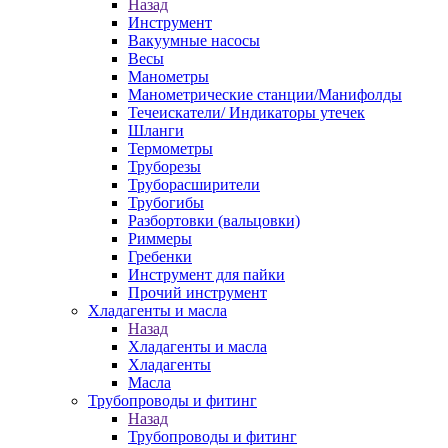
Назад
Инструмент
Вакуумные насосы
Весы
Манометры
Манометрические станции/Манифолды
Течеискатели/ Индикаторы утечек
Шланги
Термометры
Труборезы
Труборасширители
Трубогибы
Разбортовки (вальцовки)
Риммеры
Гребенки
Инструмент для пайки
Прочий инструмент
Хладагенты и масла
Назад
Хладагенты и масла
Хладагенты
Масла
Трубопроводы и фитинг
Назад
Трубопроводы и фитинг