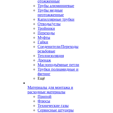
отожженные
Трубы алюминиевые
Трубы медные
неотожженные
Капиллярные трубки
Отводы/углы
Тройники
Переходы
Муфты
Гайки
Соеденители/Переходы
резьбовые
Теплоизоляция
Дренаж
Маслоподъёмные петли
Трубки полиамидные и
фитинг
Ещё
Материалы для монтажа и
расходные материалы
Припой
Флюсы
Технические газы
Сервисные штуцеры