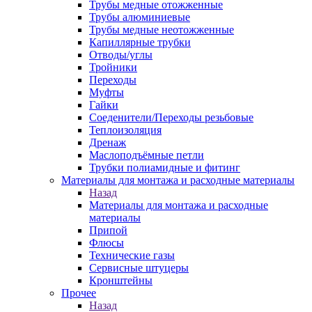
Трубы медные отожженные
Трубы алюминиевые
Трубы медные неотожженные
Капиллярные трубки
Отводы/углы
Тройники
Переходы
Муфты
Гайки
Соеденители/Переходы резьбовые
Теплоизоляция
Дренаж
Маслоподъёмные петли
Трубки полиамидные и фитинг
Материалы для монтажа и расходные материалы
Назад
Материалы для монтажа и расходные
материалы
Припой
Флюсы
Технические газы
Сервисные штуцеры
Кронштейны
Прочее
Назад