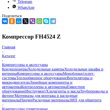
Telegram
WhatsApp
Поделиться
Компрессор FH4524 Z
Главная
-
Каталог
-
Компрессоры и аксессуары
Кондиционеры
Холодильные камеры
Холодильные шкафы и
витрины
Компрессоры и аксессуары
Моноблоки/сплит-
системы
Теплообменное оборудование
Вентиляторы и
микродвигатели
Линейные компоненты и
автоматика
Контроллеры и автоматика
Емкостное
оборудование
Инструмент
Хладагенты и масла
Трубопроводы и
фитинг
Материалы для монтажа и расходные
материалы
Прочее
Расходные материалы
ЗИП для общепита
-
Компрессоры герметичные