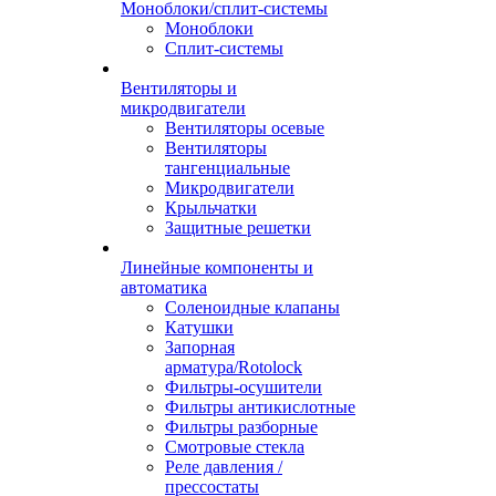
Моноблоки/сплит-системы
Моноблоки
Сплит-системы
Вентиляторы и
микродвигатели
Вентиляторы осевые
Вентиляторы
тангенциальные
Микродвигатели
Крыльчатки
Защитные решетки
Линейные компоненты и
автоматика
Соленоидные клапаны
Катушки
Запорная
арматура/Rotolock
Фильтры-осушители
Фильтры антикислотные
Фильтры разборные
Смотровые стекла
Реле давления /
прессостаты