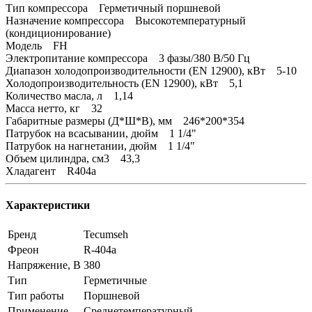
Тип компрессора Герметичный поршневой
Назначение компрессора Высокотемпературный
(кондиционирование)
Модель FH
Электропитание компрессора 3 фазы/380 В/50 Гц
Диапазон холодопроизводительности (EN 12900), кВт 5-10
Холодопроизводительность (EN 12900), кВт 5,1
Количество масла, л 1,14
Масса нетто, кг 32
Габаритные размеры (Д*Ш*В), мм 246*200*354
Патрубок на всасывании, дюйм 1 1/4"
Патрубок на нагнетании, дюйм 1 1/4"
Объем цилиндра, см3 43,3
Хладагент R404a
Характеристики
Бренд
Tecumseh
Фреон
R-404a
Напряжение, В
380
Тип
Герметичные
Тип работы
Поршневой
Применение
Среднетемпературный