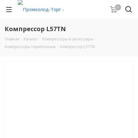
0
Компрессор L57TN
Главная
-
Каталог
-
Компрессоры и аксессуары
-
Компрессоры герметичные
-
Компрессор L57TN