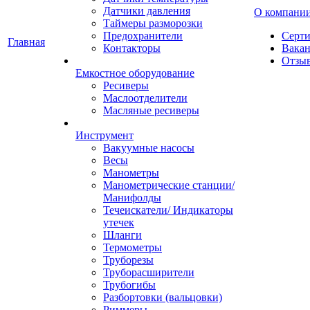
Датчики давления
О компани
Таймеры разморозки
Предохранители
Серт
Главная
Контакторы
Вака
Отзы
Емкостное оборудование
Ресиверы
Маслоотделители
Масляные ресиверы
Инструмент
Вакуумные насосы
Весы
Манометры
Манометрические станции/
Манифолды
Течеискатели/ Индикаторы
утечек
Шланги
Термометры
Труборезы
Труборасширители
Трубогибы
Разбортовки (вальцовки)
Риммеры