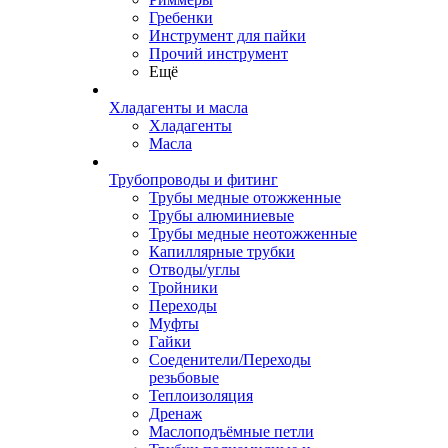
Гребенки
Инструмент для пайки
Прочий инструмент
Ещё
Хладагенты и масла
Хладагенты
Масла
Трубопроводы и фитинг
Трубы медные отожженные
Трубы алюминиевые
Трубы медные неотожженные
Капиллярные трубки
Отводы/углы
Тройники
Переходы
Муфты
Гайки
Соеденители/Переходы
резьбовые
Теплоизоляция
Дренаж
Маслоподъёмные петли