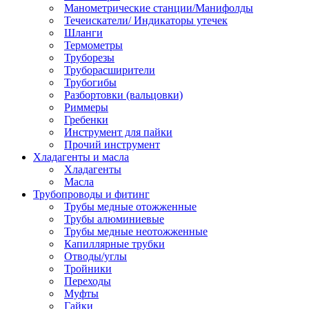
Манометрические станции/Манифолды
Течеискатели/ Индикаторы утечек
Шланги
Термометры
Труборезы
Труборасширители
Трубогибы
Разбортовки (вальцовки)
Риммеры
Гребенки
Инструмент для пайки
Прочий инструмент
Хладагенты и масла
Хладагенты
Масла
Трубопроводы и фитинг
Трубы медные отожженные
Трубы алюминиевые
Трубы медные неотожженные
Капиллярные трубки
Отводы/углы
Тройники
Переходы
Муфты
Гайки