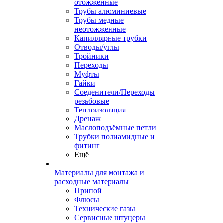
отожженные
Трубы алюминиевые
Трубы медные
неотожженные
Капиллярные трубки
Отводы/углы
Тройники
Переходы
Муфты
Гайки
Соеденители/Переходы
резьбовые
Теплоизоляция
Дренаж
Маслоподъёмные петли
Трубки полиамидные и
фитинг
Ещё
Материалы для монтажа и
расходные материалы
Припой
Флюсы
Технические газы
Сервисные штуцеры