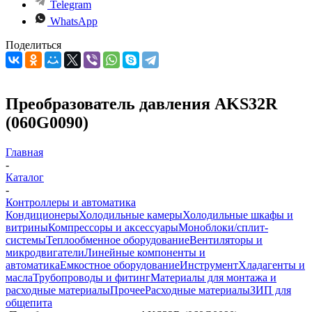
Telegram
WhatsApp
Поделиться
Преобразователь давления AKS32R
(060G0090)
Главная
-
Каталог
-
Контроллеры и автоматика
Кондиционеры
Холодильные камеры
Холодильные шкафы и
витрины
Компрессоры и аксессуары
Моноблоки/сплит-
системы
Теплообменное оборудование
Вентиляторы и
микродвигатели
Линейные компоненты и
автоматика
Емкостное оборудование
Инструмент
Хладагенты и
масла
Трубопроводы и фитинг
Материалы для монтажа и
расходные материалы
Прочее
Расходные материалы
ЗИП для
общепита