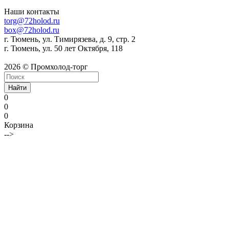
Наши контакты
torg@72holod.ru
box@72holod.ru
г. Тюмень, ул. Тимирязева, д. 9, стр. 2
г. Тюмень, ул. 50 лет Октября, 118
2026 © Промхолод-торг
Найти
0
0
0
Корзина
-->