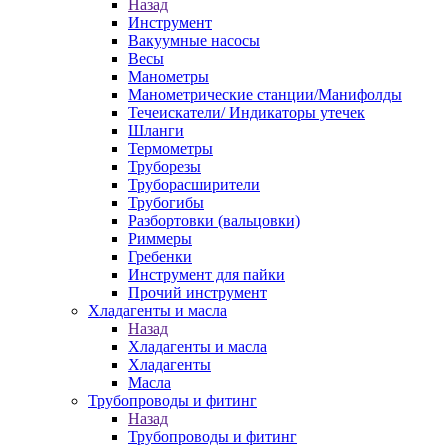
Назад
Инструмент
Вакуумные насосы
Весы
Манометры
Манометрические станции/Манифолды
Течеискатели/ Индикаторы утечек
Шланги
Термометры
Труборезы
Труборасширители
Трубогибы
Разбортовки (вальцовки)
Риммеры
Гребенки
Инструмент для пайки
Прочий инструмент
Хладагенты и масла
Назад
Хладагенты и масла
Хладагенты
Масла
Трубопроводы и фитинг
Назад
Трубопроводы и фитинг