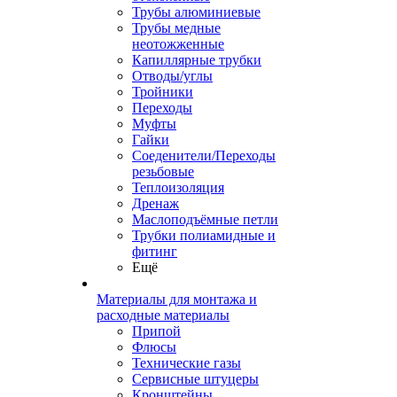
Трубы алюминиевые
Трубы медные
неотожженные
Капиллярные трубки
Отводы/углы
Тройники
Переходы
Муфты
Гайки
Соеденители/Переходы
резьбовые
Теплоизоляция
Дренаж
Маслоподъёмные петли
Трубки полиамидные и
фитинг
Ещё
Материалы для монтажа и
расходные материалы
Припой
Флюсы
Технические газы
Сервисные штуцеры
Кронштейны