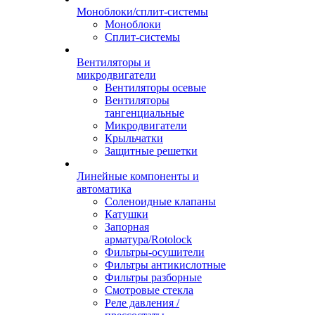
Моноблоки/сплит-системы
Моноблоки
Сплит-системы
Вентиляторы и
микродвигатели
Вентиляторы осевые
Вентиляторы
тангенциальные
Микродвигатели
Крыльчатки
Защитные решетки
Линейные компоненты и
автоматика
Соленоидные клапаны
Катушки
Запорная
арматура/Rotolock
Фильтры-осушители
Фильтры антикислотные
Фильтры разборные
Смотровые стекла
Реле давления /