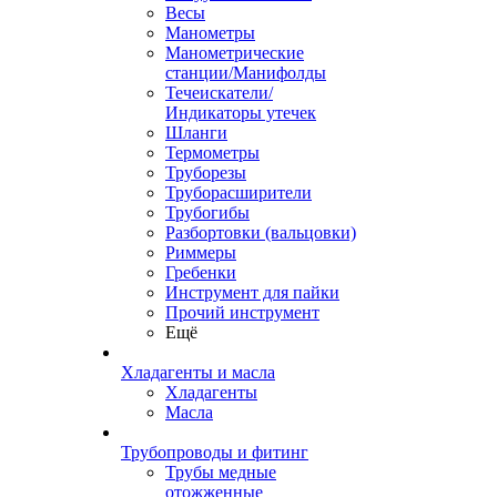
Весы
Манометры
Манометрические
станции/Манифолды
Течеискатели/
Индикаторы утечек
Шланги
Термометры
Труборезы
Труборасширители
Трубогибы
Разбортовки (вальцовки)
Риммеры
Гребенки
Инструмент для пайки
Прочий инструмент
Ещё
Хладагенты и масла
Хладагенты
Масла
Трубопроводы и фитинг
Трубы медные
отожженные