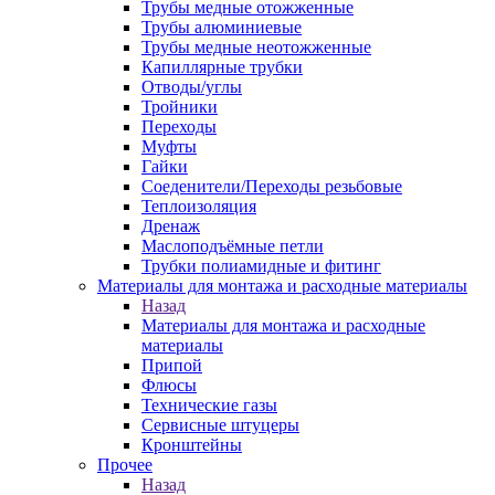
Трубы медные отожженные
Трубы алюминиевые
Трубы медные неотожженные
Капиллярные трубки
Отводы/углы
Тройники
Переходы
Муфты
Гайки
Соеденители/Переходы резьбовые
Теплоизоляция
Дренаж
Маслоподъёмные петли
Трубки полиамидные и фитинг
Материалы для монтажа и расходные материалы
Назад
Материалы для монтажа и расходные
материалы
Припой
Флюсы
Технические газы
Сервисные штуцеры
Кронштейны
Прочее
Назад