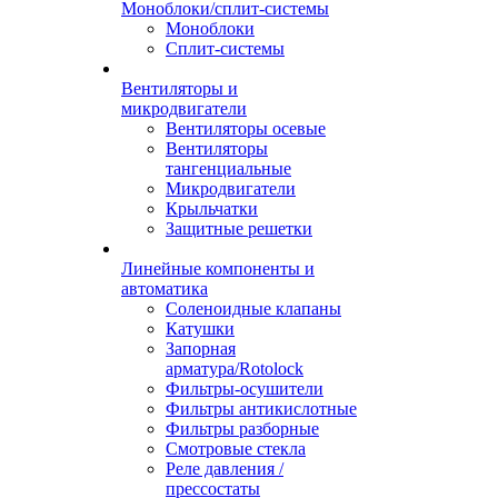
Моноблоки/сплит-системы
Моноблоки
Сплит-системы
Вентиляторы и
микродвигатели
Вентиляторы осевые
Вентиляторы
тангенциальные
Микродвигатели
Крыльчатки
Защитные решетки
Линейные компоненты и
автоматика
Соленоидные клапаны
Катушки
Запорная
арматура/Rotolock
Фильтры-осушители
Фильтры антикислотные
Фильтры разборные
Смотровые стекла
Реле давления /
прессостаты