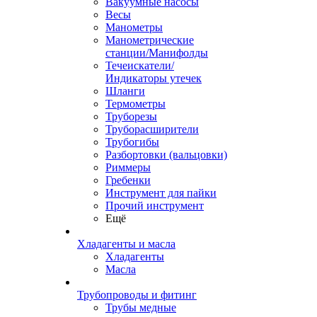
Вакуумные насосы
Весы
Манометры
Манометрические
станции/Манифолды
Течеискатели/
Индикаторы утечек
Шланги
Термометры
Труборезы
Труборасширители
Трубогибы
Разбортовки (вальцовки)
Риммеры
Гребенки
Инструмент для пайки
Прочий инструмент
Ещё
Хладагенты и масла
Хладагенты
Масла
Трубопроводы и фитинг
Трубы медные