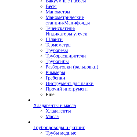
Вакуумные насосы
Весы
Манометры
Манометрические
станции/Манифолды
Течеискатели/
Индикаторы утечек
Шланги
Термометры
Труборезы
Труборасширители
Трубогибы
Разбортовки (вальцовки)
Риммеры
Гребенки
Инструмент для пайки
Прочий инструмент
Ещё
Хладагенты и масла
Хладагенты
Масла
Трубопроводы и фитинг
Трубы медные