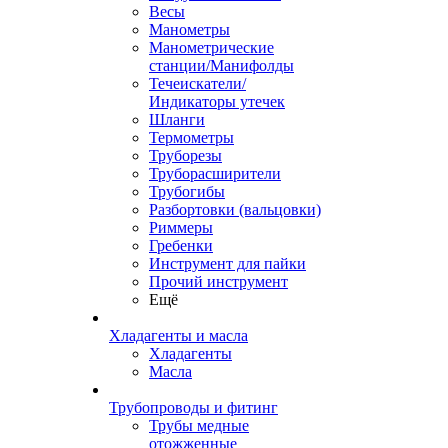
Весы
Манометры
Манометрические
станции/Манифолды
Течеискатели/
Индикаторы утечек
Шланги
Термометры
Труборезы
Труборасширители
Трубогибы
Разбортовки (вальцовки)
Риммеры
Гребенки
Инструмент для пайки
Прочий инструмент
Ещё
Хладагенты и масла
Хладагенты
Масла
Трубопроводы и фитинг
Трубы медные
отожженные