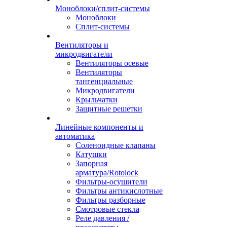
Моноблоки/сплит-системы
Моноблоки
Сплит-системы
Вентиляторы и
микродвигатели
Вентиляторы осевые
Вентиляторы
тангенциальные
Микродвигатели
Крыльчатки
Защитные решетки
Линейные компоненты и
автоматика
Соленоидные клапаны
Катушки
Запорная
арматура/Rotolock
Фильтры-осушители
Фильтры антикислотные
Фильтры разборные
Смотровые стекла
Реле давления /