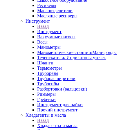
Емкостное оборудование
Ресиверы
Маслоотделители
Масляные ресиверы
Инструмент
Назад
Инструмент
Вакуумные насосы
Весы
Манометры
Манометрические станции/Манифолды
Течеискатели/ Индикаторы утечек
Шланги
Термометры
Труборезы
Труборасширители
Трубогибы
Разбортовки (вальцовки)
Риммеры
Гребенки
Инструмент для пайки
Прочий инструмент
Хладагенты и масла
Назад
Хладагенты и масла