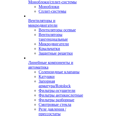
Моноблоки/сплит-системы
Моноблоки
Сплит-системы
Вентиляторы и
микродвигатели
Вентиляторы осевые
Вентиляторы
тангенциальные
Микродвигатели
Крыльчатки
Защитные решетки
Линейные компоненты и
автоматика
Соленоидные клапаны
Катушки
Запорная
арматура/Rotolock
Фильтры-осушители
Фильтры антикислотные
Фильтры разборные
Смотровые стекла
Реле давления /
прессостаты