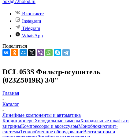
box@72holod.ru
Вконтакте
Instagram
Telegram
WhatsApp
Поделиться
DCL 053S Фильтр-осушитель
(023Z5019R) 3/8"
Главная
-
Каталог
-
Линейные компоненты и автоматика
Кондиционеры
Холодильные камеры
Холодильные шкафы и
витрины
Компрессоры и аксессуары
Моноблоки/сплит-
системы
Теплообменное оборудование
Вентиляторы и