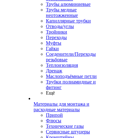
Трубы алюминиевые
Трубы медные
неотожженные
Капиллярные трубки
Отводы/углы
Тройники
Переходы
Муфты
Гайки
Соеденители/Переходы
резьбовые
Теплоизоляция
Дренаж
Маслоподъёмные петли
Трубки полиамидные и
фитинг
Ещё
Материалы для монтажа и
расходные материалы
Припой
Флюсы
Технические газы
Сервисные штуцеры
Кронштейны