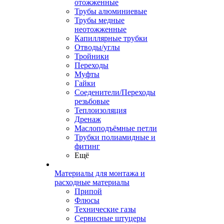
отожженные
Трубы алюминиевые
Трубы медные
неотожженные
Капиллярные трубки
Отводы/углы
Тройники
Переходы
Муфты
Гайки
Соеденители/Переходы
резьбовые
Теплоизоляция
Дренаж
Маслоподъёмные петли
Трубки полиамидные и
фитинг
Ещё
Материалы для монтажа и
расходные материалы
Припой
Флюсы
Технические газы
Сервисные штуцеры