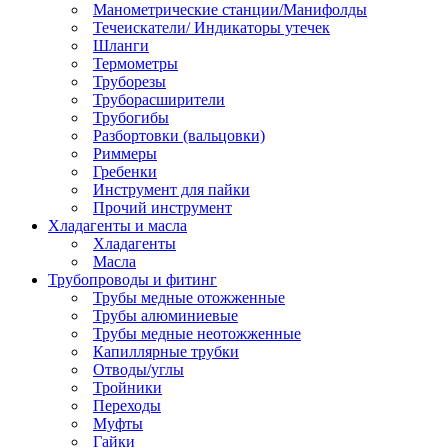
Манометрические станции/Манифолды
Течеискатели/ Индикаторы утечек
Шланги
Термометры
Труборезы
Труборасширители
Трубогибы
Разбортовки (вальцовки)
Риммеры
Гребенки
Инструмент для пайки
Прочий инструмент
Хладагенты и масла
Хладагенты
Масла
Трубопроводы и фитинг
Трубы медные отожженные
Трубы алюминиевые
Трубы медные неотожженные
Капиллярные трубки
Отводы/углы
Тройники
Переходы
Муфты
Гайки