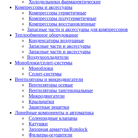
Холодильники фармацевтические
Компрессоры и аксессуары
Компрессоры герметичные
Компрессоры полугерметичные
Компрессоры восстановленные
Запасные части и аксессуары для компрессоров
Теплообменное оборудование
Конденсаторы воздушные
Запасные части и аксессуары
Запасные части и аксессуары
Воздухоохладители
Моноблоки/сплит-системы
Моноблоки
Сплит-системы
Вентиляторы и микродвигатели
Вентиляторы осевые
Вентиляторы тангенциальные
Микродвигатели
Крыльчатки
Защитные решетки
Линейные компоненты и автоматика
Соленоидные клапаны
Катушки
Запорная арматура/Rotolock
Фильтры-осушители