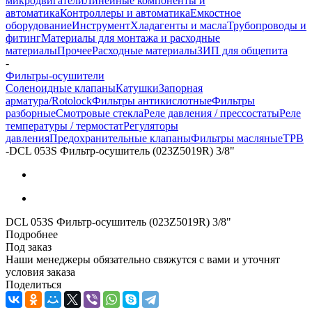
микродвигатели
Линейные компоненты и
автоматика
Контроллеры и автоматика
Емкостное
оборудование
Инструмент
Хладагенты и масла
Трубопроводы и
фитинг
Материалы для монтажа и расходные
материалы
Прочее
Расходные материалы
ЗИП для общепита
-
Фильтры-осушители
Соленоидные клапаны
Катушки
Запорная
арматура/Rotolock
Фильтры антикислотные
Фильтры
разборные
Смотровые стекла
Реле давления / прессостаты
Реле
температуры / термостат
Регуляторы
давления
Предохранительные клапаны
Фильтры масляные
ТРВ
-
DCL 053S Фильтр-осушитель (023Z5019R) 3/8"
DCL 053S Фильтр-осушитель (023Z5019R) 3/8"
Подробнее
Под заказ
Наши менеджеры обязательно свяжутся с вами и уточнят
условия заказа
Поделиться