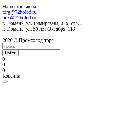
Наши контакты
torg@72holod.ru
box@72holod.ru
г. Тюмень, ул. Тимирязева, д. 9, стр. 2
г. Тюмень, ул. 50 лет Октября, 118
2026 © Промхолод-торг
Найти
0
0
0
Корзина
-->