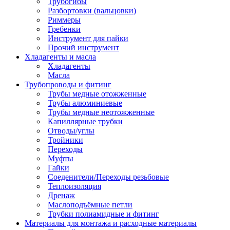
Трубогибы
Разбортовки (вальцовки)
Риммеры
Гребенки
Инструмент для пайки
Прочий инструмент
Хладагенты и масла
Хладагенты
Масла
Трубопроводы и фитинг
Трубы медные отожженные
Трубы алюминиевые
Трубы медные неотожженные
Капиллярные трубки
Отводы/углы
Тройники
Переходы
Муфты
Гайки
Соеденители/Переходы резьбовые
Теплоизоляция
Дренаж
Маслоподъёмные петли
Трубки полиамидные и фитинг
Материалы для монтажа и расходные материалы