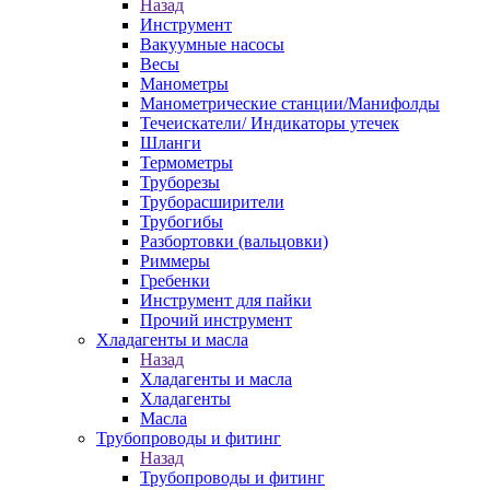
Назад
Инструмент
Вакуумные насосы
Весы
Манометры
Манометрические станции/Манифолды
Течеискатели/ Индикаторы утечек
Шланги
Термометры
Труборезы
Труборасширители
Трубогибы
Разбортовки (вальцовки)
Риммеры
Гребенки
Инструмент для пайки
Прочий инструмент
Хладагенты и масла
Назад
Хладагенты и масла
Хладагенты
Масла
Трубопроводы и фитинг
Назад
Трубопроводы и фитинг