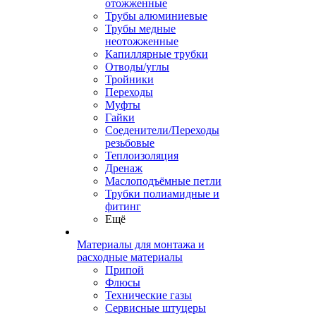
отожженные
Трубы алюминиевые
Трубы медные
неотожженные
Капиллярные трубки
Отводы/углы
Тройники
Переходы
Муфты
Гайки
Соеденители/Переходы
резьбовые
Теплоизоляция
Дренаж
Маслоподъёмные петли
Трубки полиамидные и
фитинг
Ещё
Материалы для монтажа и
расходные материалы
Припой
Флюсы
Технические газы
Сервисные штуцеры