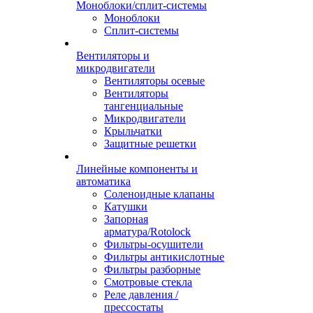
Моноблоки/сплит-системы
Моноблоки
Сплит-системы
Вентиляторы и
микродвигатели
Вентиляторы осевые
Вентиляторы
тангенциальные
Микродвигатели
Крыльчатки
Защитные решетки
Линейные компоненты и
автоматика
Соленоидные клапаны
Катушки
Запорная
арматура/Rotolock
Фильтры-осушители
Фильтры антикислотные
Фильтры разборные
Смотровые стекла
Реле давления /
прессостаты