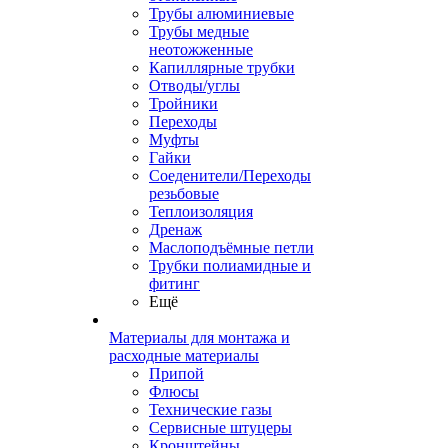
Трубы алюминиевые
Трубы медные
неотожженные
Капиллярные трубки
Отводы/углы
Тройники
Переходы
Муфты
Гайки
Соеденители/Переходы
резьбовые
Теплоизоляция
Дренаж
Маслоподъёмные петли
Трубки полиамидные и
фитинг
Ещё
Материалы для монтажа и
расходные материалы
Припой
Флюсы
Технические газы
Сервисные штуцеры
Кронштейны