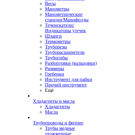
Весы
Манометры
Манометрические
станции/Манифолды
Течеискатели/
Индикаторы утечек
Шланги
Термометры
Труборезы
Труборасширители
Трубогибы
Разбортовки (вальцовки)
Риммеры
Гребенки
Инструмент для пайки
Прочий инструмент
Ещё
Хладагенты и масла
Хладагенты
Масла
Трубопроводы и фитинг
Трубы медные
отожженные