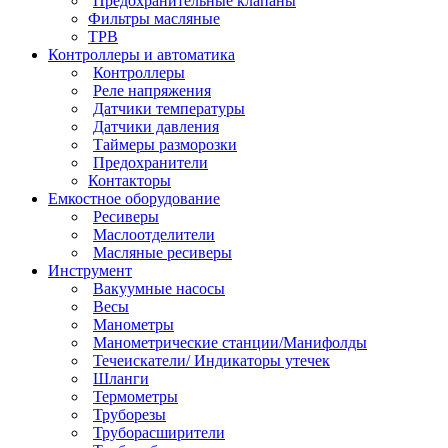
Предохранительные клапаны
Фильтры масляные
ТРВ
Контроллеры и автоматика
Контроллеры
Реле напряжения
Датчики температуры
Датчики давления
Таймеры разморозки
Предохранители
Контакторы
Емкостное оборудование
Ресиверы
Маслоотделители
Масляные ресиверы
Инструмент
Вакуумные насосы
Весы
Манометры
Манометрические станции/Манифолды
Течеискатели/ Индикаторы утечек
Шланги
Термометры
Труборезы
Труборасширители