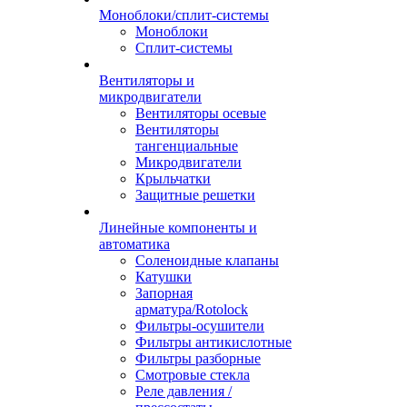
Моноблоки/сплит-системы
Моноблоки
Сплит-системы
Вентиляторы и
микродвигатели
Вентиляторы осевые
Вентиляторы
тангенциальные
Микродвигатели
Крыльчатки
Защитные решетки
Линейные компоненты и
автоматика
Соленоидные клапаны
Катушки
Запорная
арматура/Rotolock
Фильтры-осушители
Фильтры антикислотные
Фильтры разборные
Смотровые стекла
Реле давления /