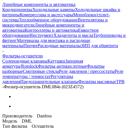
Линейные компоненты и автоматика
Кондиционеры
Холодильные камеры
Холодильные шкафы и
витрины
Компрессоры и аксессуары
Моноблоки/сплит-
системы
Теплообменное оборудование
Вентиляторы и
микродвигатели
Линейные компоненты и
автоматика
Контроллеры и автоматика
Емкостное
оборудование
Инструмент
Хладагенты и масла
Трубопроводы и
фитинг
Материалы для монтажа и расходные
материалы
Прочее
Расходные материалы
ЗИП для общепита
-
Фильтры-осушители
Соленоидные клапаны
Катушки
Запорная
арматура/Rotolock
Фильтры антикислотные
Фильтры
разборные
Смотровые стекла
Реле давления / прессостаты
Реле
температуры / термостат
Регуляторы
давления
Предохранительные клапаны
Фильтры масляные
ТРВ
-
Фильтр-oсушитель DML084s (023Z4572)
Производитель Danfoss
Модель DML
Тип фильтра Осушитель