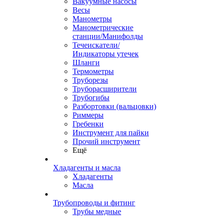
Вакуумные насосы
Весы
Манометры
Манометрические
станции/Манифолды
Течеискатели/
Индикаторы утечек
Шланги
Термометры
Труборезы
Труборасширители
Трубогибы
Разбортовки (вальцовки)
Риммеры
Гребенки
Инструмент для пайки
Прочий инструмент
Ещё
Хладагенты и масла
Хладагенты
Масла
Трубопроводы и фитинг
Трубы медные