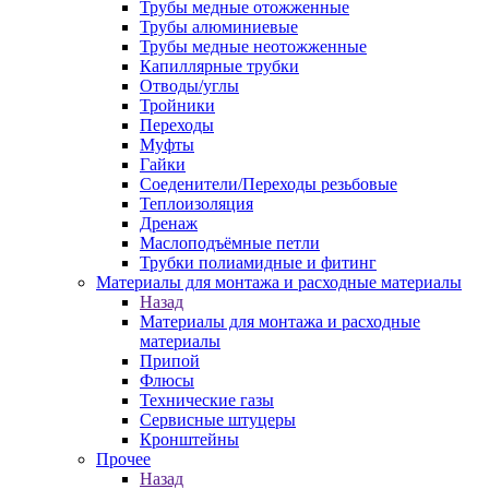
Трубы медные отожженные
Трубы алюминиевые
Трубы медные неотожженные
Капиллярные трубки
Отводы/углы
Тройники
Переходы
Муфты
Гайки
Соеденители/Переходы резьбовые
Теплоизоляция
Дренаж
Маслоподъёмные петли
Трубки полиамидные и фитинг
Материалы для монтажа и расходные материалы
Назад
Материалы для монтажа и расходные
материалы
Припой
Флюсы
Технические газы
Сервисные штуцеры
Кронштейны
Прочее
Назад