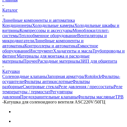
-
Каталог
-
Линейные компоненты и автоматика
Кондиционеры
Холодильные камеры
Холодильные шкафы и
витрины
Компрессоры и аксессуары
Моноблоки/сплит-
системы
Теплообменное оборудование
Вентиляторы и
микродвигатели
Линейные компоненты и
автоматика
Контроллеры и автоматика
Емкостное
оборудование
Инструмент
Хладагенты и масла
Трубопроводы и
фитинг
Материалы для монтажа и расходные
материалы
Прочее
Расходные материалы
ЗИП для общепита
-
Катушки
Соленоидные клапаны
Запорная арматура/Rotolock
Фильтры-
осушители
Фильтры антикислотные
Фильтры
разборные
Смотровые стекла
Реле давления / прессостаты
Реле
температуры / термостат
Регуляторы
давления
Предохранительные клапаны
Фильтры масляные
ТРВ
-
Катушка для соленоидного вентиля ASC220V/50ГЦ