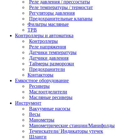
Реле давления / прессостаты
Реле температуры / термостат
Регуляторы давления
Предохранительные клапаны
Фильтры масляные
ТРВ
Контроллеры и автоматика
Контроллеры
Реле напряжения
Датчики температуры
Датчики давления
Таймеры разморозки
Предохранители
Контакторы
Емкостное оборудование
Ресиверы
Маслоотделители
Масляные ресиверы
Инструмент
Вакуумные насосы
Весы
Манометры
Манометрические станции/Манифолды
Течеискатели/ Индикаторы утечек
Шланги