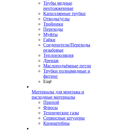
Трубы медные
неотожженные
Капиллярные трубки
Отводы/углы
Тройники
Переходы
Муфты
Гайки
Соеденители/Переходы
резьбовые
Теплоизоляция
Дренаж
Маслоподъёмные петли
Трубки полиамидные и
фитинг
Ещё
Материалы для монтажа и
расходные материалы
Припой
Флюсы
Технические газы
Сервисные штуцеры
Кронштейны