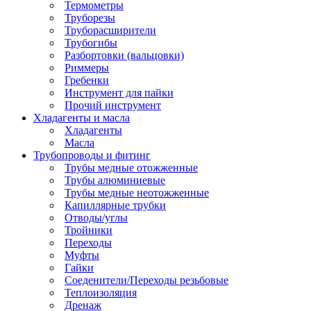
Термометры
Труборезы
Труборасширители
Трубогибы
Разбортовки (вальцовки)
Риммеры
Гребенки
Инструмент для пайки
Прочий инструмент
Хладагенты и масла
Хладагенты
Масла
Трубопроводы и фитинг
Трубы медные отожженные
Трубы алюминиевые
Трубы медные неотожженные
Капиллярные трубки
Отводы/углы
Тройники
Переходы
Муфты
Гайки
Соеденители/Переходы резьбовые
Теплоизоляция
Дренаж