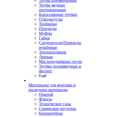
Трубы алюминиевые
Трубы медные
неотожженные
Капиллярные трубки
Отводы/углы
Тройники
Переходы
Муфты
Гайки
Соеденители/Переходы
резьбовые
Теплоизоляция
Дренаж
Маслоподъёмные петли
Трубки полиамидные и
фитинг
Ещё
Материалы для монтажа и
расходные материалы
Припой
Флюсы
Технические газы
Сервисные штуцеры
Кронштейны