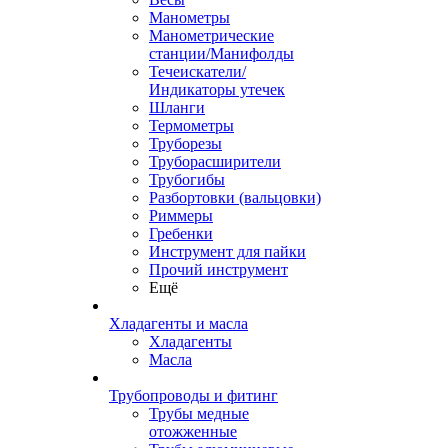
Манометры
Манометрические
станции/Манифолды
Течеискатели/
Индикаторы утечек
Шланги
Термометры
Труборезы
Труборасширители
Трубогибы
Разбортовки (вальцовки)
Риммеры
Гребенки
Инструмент для пайки
Прочий инструмент
Ещё
Хладагенты и масла
Хладагенты
Масла
Трубопроводы и фитинг
Трубы медные
отожженные