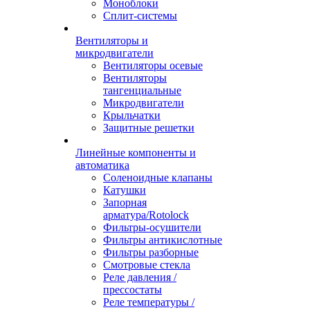
Моноблоки
Сплит-системы
Вентиляторы и
микродвигатели
Вентиляторы осевые
Вентиляторы
тангенциальные
Микродвигатели
Крыльчатки
Защитные решетки
Линейные компоненты и
автоматика
Соленоидные клапаны
Катушки
Запорная
арматура/Rotolock
Фильтры-осушители
Фильтры антикислотные
Фильтры разборные
Смотровые стекла
Реле давления /
прессостаты
Реле температуры /