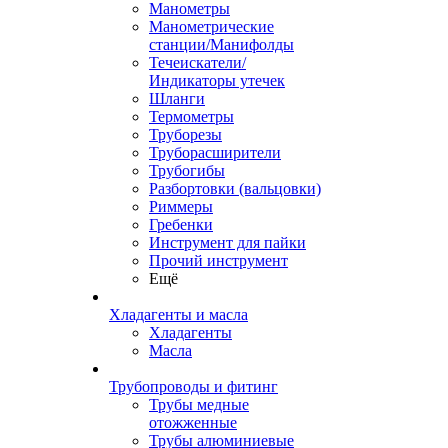
Манометры
Манометрические
станции/Манифолды
Течеискатели/
Индикаторы утечек
Шланги
Термометры
Труборезы
Труборасширители
Трубогибы
Разбортовки (вальцовки)
Риммеры
Гребенки
Инструмент для пайки
Прочий инструмент
Ещё
Хладагенты и масла
Хладагенты
Масла
Трубопроводы и фитинг
Трубы медные
отожженные
Трубы алюминиевые