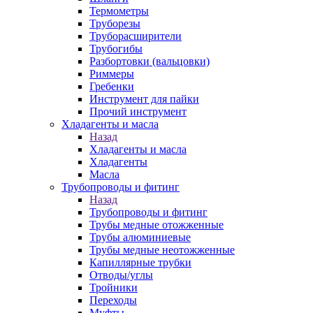
Термометры
Труборезы
Труборасширители
Трубогибы
Разбортовки (вальцовки)
Риммеры
Гребенки
Инструмент для пайки
Прочий инструмент
Хладагенты и масла
Назад
Хладагенты и масла
Хладагенты
Масла
Трубопроводы и фитинг
Назад
Трубопроводы и фитинг
Трубы медные отожженные
Трубы алюминиевые
Трубы медные неотожженные
Капиллярные трубки
Отводы/углы
Тройники
Переходы
Муфты