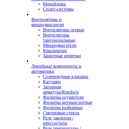
Моноблоки
Сплит-системы
Вентиляторы и
микродвигатели
Вентиляторы осевые
Вентиляторы
тангенциальные
Микродвигатели
Крыльчатки
Защитные решетки
Линейные компоненты и
автоматика
Соленоидные клапаны
Катушки
Запорная
арматура/Rotolock
Фильтры-осушители
Фильтры антикислотные
Фильтры разборные
Смотровые стекла
Реле давления /
прессостаты
Реле температуры /