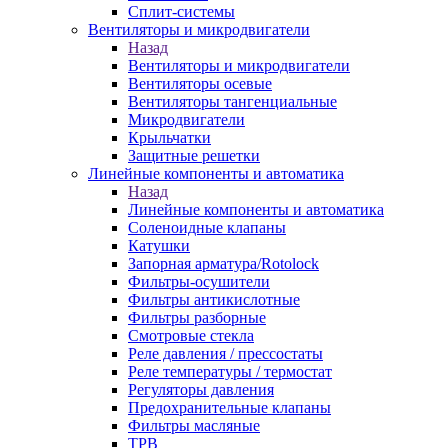
Сплит-системы
Вентиляторы и микродвигатели
Назад
Вентиляторы и микродвигатели
Вентиляторы осевые
Вентиляторы тангенциальные
Микродвигатели
Крыльчатки
Защитные решетки
Линейные компоненты и автоматика
Назад
Линейные компоненты и автоматика
Соленоидные клапаны
Катушки
Запорная арматура/Rotolock
Фильтры-осушители
Фильтры антикислотные
Фильтры разборные
Смотровые стекла
Реле давления / прессостаты
Реле температуры / термостат
Регуляторы давления
Предохранительные клапаны
Фильтры масляные
ТРВ