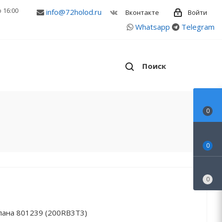
о 16:00
info@72holod.ru
Войти
Вконтакте
Whatsapp
Telegram
Поиск
0
0
0
пана 801239 (200RB3T3)