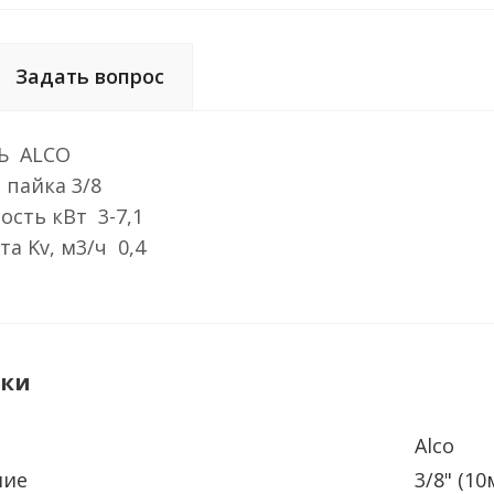
Задать вопрос
Ь ALCO
пайка 3/8
сть кВт 3-7,1
а Kv, м3/ч 0,4
ики
Alco
ние
3/8" (10