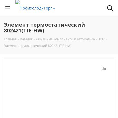
Элемент термостатический
802421(TIE-НW)
Главная
-
Каталог
-
Линейные компоненты и автоматика
-
ТРВ
-
Элемент термостатический 802421(TIE-НW)