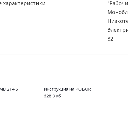
 характеристики
"Рабочи
Монобл
Низкот
Электр
82
MB 214 S
Инструкция на POLAIR
628,9 кб