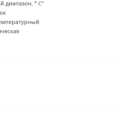
й диапазон, ° С"
ок
емпературный
ическая