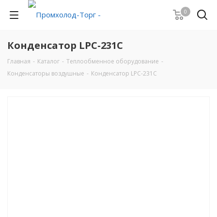
0
Конденсатор LPC-231C
Главная
-
Каталог
-
Теплообменное оборудование
-
Конденсаторы воздушные
-
Конденсатор LPC-231C