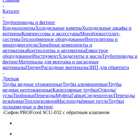
-
Каталог
-
Трубопроводы и фитинг
Кондиционеры
Холодильные камеры
Холодильные шкафы и
витрины
Компрессоры и аксессуары
Моноблоки/сплит-
системы
Теплообменное оборудование
Вентиляторы и
микродвигатели
Линейные компоненты и
автоматика
Контроллеры и автоматика
Емкостное
оборудование
Инструмент
Хладагенты и масла
Трубопроводы и
фитинг
Материалы для монтажа и расходные
материалы
Прочее
Расходные материалы
ЗИП для общепита
-
Дренаж
Трубы медные отожженные
Трубы алюминиевые
Трубы
медные неотожженные
Капиллярные трубки
Отводы/
углы
Тройники
Переходы
Муфты
Гайки
Соеденители/Переходы
резьбовые
Теплоизоляция
Маслоподъёмные петли
Трубки
полиамидные и фитинг
-
Сифон PROFcool SCU-032 с обратным клапаном