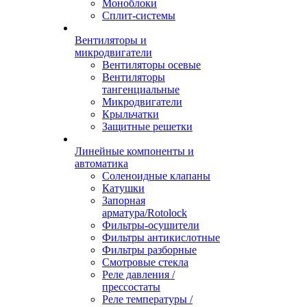
Моноблоки
Сплит-системы
Вентиляторы и
микродвигатели
Вентиляторы осевые
Вентиляторы
тангенциальные
Микродвигатели
Крыльчатки
Защитные решетки
Линейные компоненты и
автоматика
Соленоидные клапаны
Катушки
Запорная
арматура/Rotolock
Фильтры-осушители
Фильтры антикислотные
Фильтры разборные
Смотровые стекла
Реле давления /
прессостаты
Реле температуры /