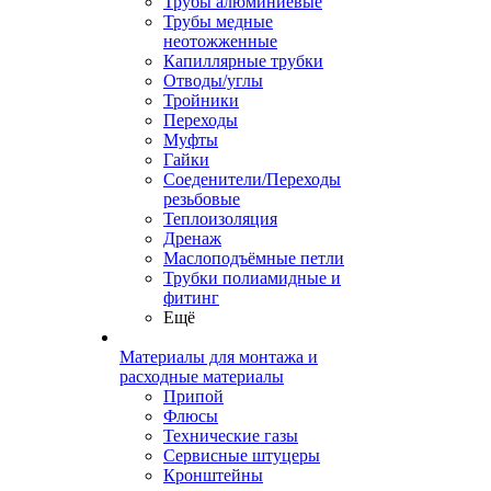
Трубы алюминиевые
Трубы медные
неотожженные
Капиллярные трубки
Отводы/углы
Тройники
Переходы
Муфты
Гайки
Соеденители/Переходы
резьбовые
Теплоизоляция
Дренаж
Маслоподъёмные петли
Трубки полиамидные и
фитинг
Ещё
Материалы для монтажа и
расходные материалы
Припой
Флюсы
Технические газы
Сервисные штуцеры
Кронштейны