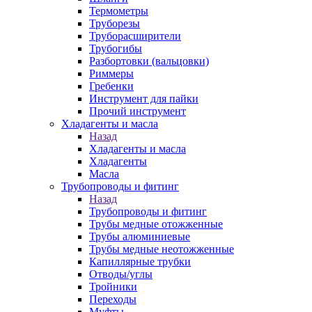
Термометры
Труборезы
Труборасширители
Трубогибы
Разбортовки (вальцовки)
Риммеры
Гребенки
Инструмент для пайки
Прочий инструмент
Хладагенты и масла
Назад
Хладагенты и масла
Хладагенты
Масла
Трубопроводы и фитинг
Назад
Трубопроводы и фитинг
Трубы медные отожженные
Трубы алюминиевые
Трубы медные неотожженные
Капиллярные трубки
Отводы/углы
Тройники
Переходы
Муфты