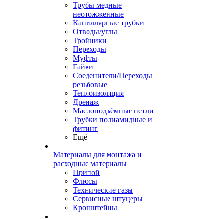
Трубы медные
неотожженные
Капиллярные трубки
Отводы/углы
Тройники
Переходы
Муфты
Гайки
Соеденители/Переходы
резьбовые
Теплоизоляция
Дренаж
Маслоподъёмные петли
Трубки полиамидные и
фитинг
Ещё
Материалы для монтажа и
расходные материалы
Припой
Флюсы
Технические газы
Сервисные штуцеры
Кронштейны