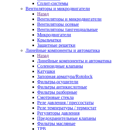
Сплит-системы
Вентиляторы и микродвигатели
Назад
Вентиляторы и микродвигатели
Вентиляторы осевые
Вентиляторы тангенциальные
Микродвигатели
Крыльчатки
Защитные решетки
Линейные компоненты и автоматика
Назад
Линейные компоненты и автоматика
Соленоидные клапаны
Катушки
Запорная арматура/Rotolock
Фильтры-осушители
Фильтры антикислотные
Фильтры разборные
Смотровые стекла
Реле давления / прессостаты
Реле температуры / термостат
Регуляторы давления
Предохранительные клапаны
Фильтры масляные
ТРВ