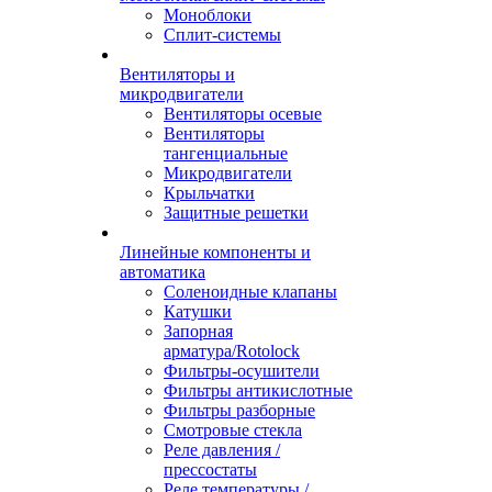
Моноблоки
Сплит-системы
Вентиляторы и
микродвигатели
Вентиляторы осевые
Вентиляторы
тангенциальные
Микродвигатели
Крыльчатки
Защитные решетки
Линейные компоненты и
автоматика
Соленоидные клапаны
Катушки
Запорная
арматура/Rotolock
Фильтры-осушители
Фильтры антикислотные
Фильтры разборные
Смотровые стекла
Реле давления /
прессостаты
Реле температуры /