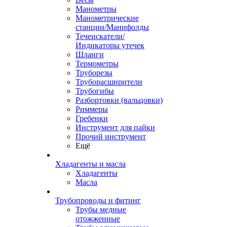
Манометры
Манометрические
станции/Манифолды
Течеискатели/
Индикаторы утечек
Шланги
Термометры
Труборезы
Труборасширители
Трубогибы
Разбортовки (вальцовки)
Риммеры
Гребенки
Инструмент для пайки
Прочий инструмент
Ещё
Хладагенты и масла
Хладагенты
Масла
Трубопроводы и фитинг
Трубы медные
отожженные