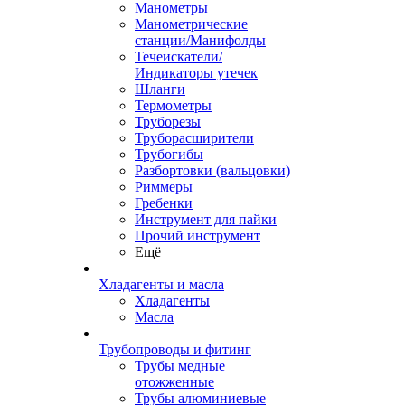
Манометры
Манометрические
станции/Манифолды
Течеискатели/
Индикаторы утечек
Шланги
Термометры
Труборезы
Труборасширители
Трубогибы
Разбортовки (вальцовки)
Риммеры
Гребенки
Инструмент для пайки
Прочий инструмент
Ещё
Хладагенты и масла
Хладагенты
Масла
Трубопроводы и фитинг
Трубы медные
отожженные
Трубы алюминиевые