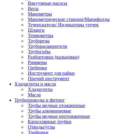
Вакуумные насосы
Весы
Манометры
Манометрические станции/Манифолды
Течеискатели/ Индикаторы утечек
Шланги
Термометры
Труборезы
Труборасширители
Трубогибы
Разбортовки (вальцовки)
Риммеры
Гребенки
Инструмент для пайки
Прочий инструмент
Хладагенты и масла
Хладагенты
Масла
Трубопроводы и фитинг
Трубы медные отожженные
Трубы алюминиевые
Трубы медные неотожженные
Капиллярные трубки
Отводы/углы
Тройники