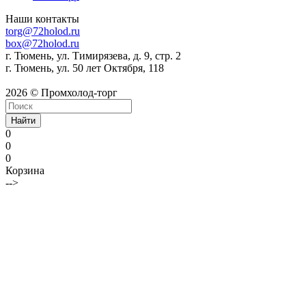
Наши контакты
torg@72holod.ru
box@72holod.ru
г. Тюмень, ул. Тимирязева, д. 9, стр. 2
г. Тюмень, ул. 50 лет Октября, 118
2026 © Промхолод-торг
Найти
0
0
0
Корзина
-->