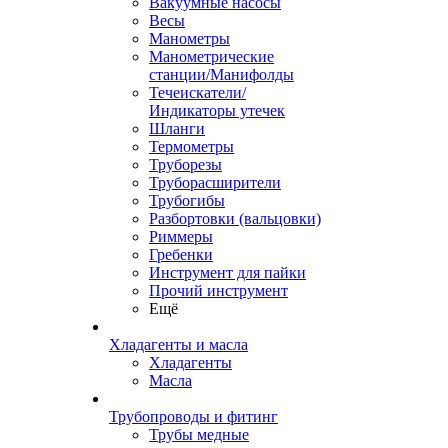
Вакуумные насосы
Весы
Манометры
Манометрические
станции/Манифолды
Течеискатели/
Индикаторы утечек
Шланги
Термометры
Труборезы
Труборасширители
Трубогибы
Разбортовки (вальцовки)
Риммеры
Гребенки
Инструмент для пайки
Прочий инструмент
Ещё
Хладагенты и масла
Хладагенты
Масла
Трубопроводы и фитинг
Трубы медные