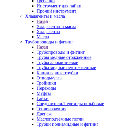
Гребенки
Инструмент для пайки
Прочий инструмент
Хладагенты и масла
Назад
Хладагенты и масла
Хладагенты
Масла
Трубопроводы и фитинг
Назад
Трубопроводы и фитинг
Трубы медные отожженные
Трубы алюминиевые
Трубы медные неотожженные
Капиллярные трубки
Отводы/углы
Тройники
Переходы
Муфты
Гайки
Соеденители/Переходы резьбовые
Теплоизоляция
Дренаж
Маслоподъёмные петли
Трубки полиамидные и фитинг