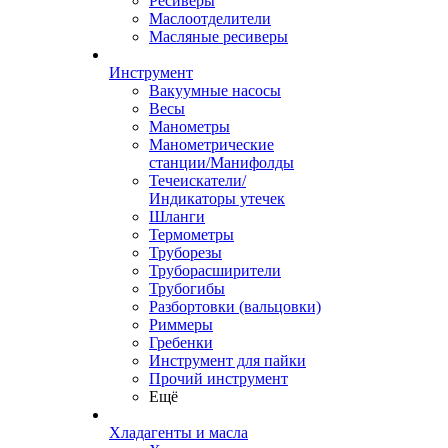
Ресиверы
Маслоотделители
Масляные ресиверы
Инструмент
Вакуумные насосы
Весы
Манометры
Манометрические
станции/Манифолды
Течеискатели/
Индикаторы утечек
Шланги
Термометры
Труборезы
Труборасширители
Трубогибы
Разбортовки (вальцовки)
Риммеры
Гребенки
Инструмент для пайки
Прочий инструмент
Ещё
Хладагенты и масла