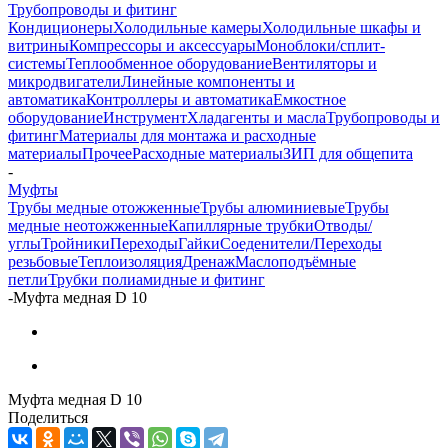
Трубопроводы и фитинг
Кондиционеры
Холодильные камеры
Холодильные шкафы и
витрины
Компрессоры и аксессуары
Моноблоки/сплит-
системы
Теплообменное оборудование
Вентиляторы и
микродвигатели
Линейные компоненты и
автоматика
Контроллеры и автоматика
Емкостное
оборудование
Инструмент
Хладагенты и масла
Трубопроводы и
фитинг
Материалы для монтажа и расходные
материалы
Прочее
Расходные материалы
ЗИП для общепита
-
Муфты
Трубы медные отожженные
Трубы алюминиевые
Трубы
медные неотожженные
Капиллярные трубки
Отводы/
углы
Тройники
Переходы
Гайки
Соеденители/Переходы
резьбовые
Теплоизоляция
Дренаж
Маслоподъёмные
петли
Трубки полиамидные и фитинг
-
Муфта медная D 10
Муфта медная D 10
Поделиться