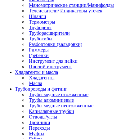
Манометрические станции/Манифолды
Течеискатели/ Индикаторы утечек
Шланги
Термометры
Труборезы
Труборасширители
Трубогибы
Разбортовки (вальцовки)
Риммеры
Гребенки
Инструмент для пайки
Прочий инструмент
Хладагенты и масла
Хладагенты
Масла
Трубопроводы и фитинг
Трубы медные отожженные
Трубы алюминиевые
Трубы медные неотожженные
Капиллярные трубки
Отводы/углы
Тройники
Переходы
Муфты