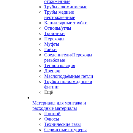
отожженные
Трубы алюминиевые
Трубы медные
неотожженные
Капиллярные трубки
Отводы/углы
Тройники
Переходы
Муфты
Гайки
Соеденители/Переходы
резьбовые
Теплоизоляция
Дренаж
Маслоподъёмные петли
Трубки полиамидные и
фитинг
Ещё
Материалы для монтажа и
расходные материалы
Припой
Флюсы
Технические газы
Сервисные штуцеры