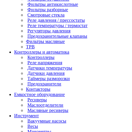
Фильтры антикислотные
Фильтры разборные
Смотровые стекла
Реле давления / прессостаты
Реле температуры / термостат
Регуляторы давления
Предохранительные клапаны
Фильтры масляные
ТРВ
Контроллеры и автоматика
Контроллеры
Реле напряжения
Датчики температуры
Датчики давления
Таймеры разморозки
Предохранители
Контакторы
Емкостное оборудование
Ресиверы
Маслоотделители
Масляные ресиверы
Инструмент
Вакуумные насосы
Весы
Манометры