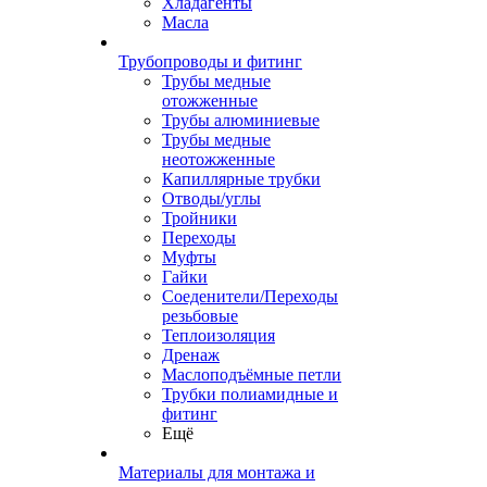
Хладагенты
Масла
Трубопроводы и фитинг
Трубы медные
отожженные
Трубы алюминиевые
Трубы медные
неотожженные
Капиллярные трубки
Отводы/углы
Тройники
Переходы
Муфты
Гайки
Соеденители/Переходы
резьбовые
Теплоизоляция
Дренаж
Маслоподъёмные петли
Трубки полиамидные и
фитинг
Ещё
Материалы для монтажа и