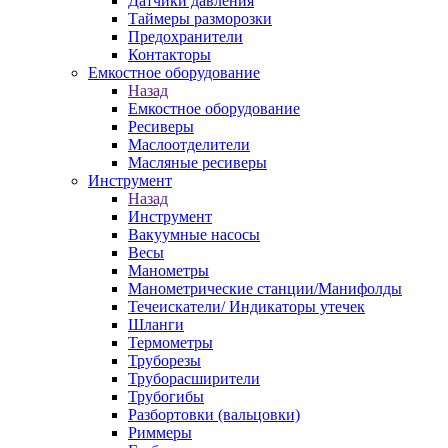
Датчики давления
Таймеры разморозки
Предохранители
Контакторы
Емкостное оборудование
Назад
Емкостное оборудование
Ресиверы
Маслоотделители
Масляные ресиверы
Инструмент
Назад
Инструмент
Вакуумные насосы
Весы
Манометры
Манометрические станции/Манифолды
Течеискатели/ Индикаторы утечек
Шланги
Термометры
Труборезы
Труборасширители
Трубогибы
Разбортовки (вальцовки)
Риммеры