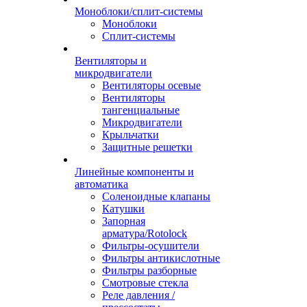
Моноблоки/сплит-системы
Моноблоки
Сплит-системы
Вентиляторы и
микродвигатели
Вентиляторы осевые
Вентиляторы
тангенциальные
Микродвигатели
Крыльчатки
Защитные решетки
Линейные компоненты и
автоматика
Соленоидные клапаны
Катушки
Запорная
арматура/Rotolock
Фильтры-осушители
Фильтры антикислотные
Фильтры разборные
Смотровые стекла
Реле давления /