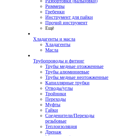
Разбортовки (вальцовки)
Риммеры
Гребенки
Инструмент для пайки
Прочий инструмент
Ещё
Хладагенты и масла
Хладагенты
Масла
Трубопроводы и фитинг
Трубы медные отожженные
Трубы алюминиевые
Трубы медные неотожженные
Капиллярные трубки
Отводы/углы
Тройники
Переходы
Муфты
Гайки
Соеденители/Переходы
резьбовые
Теплоизоляция
Дренаж