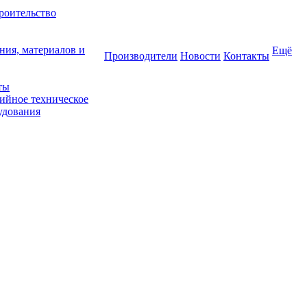
роительство
ния, материалов и
Ещё
Производители
Новости
Контакты
ты
тийное техническое
удования