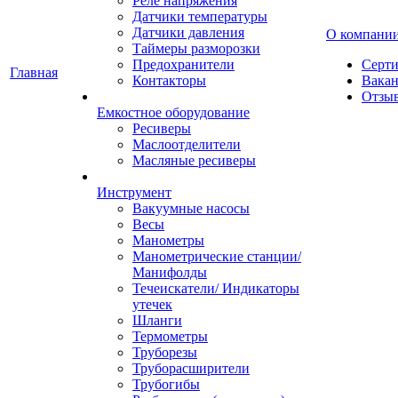
Реле напряжения
Датчики температуры
Датчики давления
О компани
Таймеры разморозки
Предохранители
Серт
Главная
Контакторы
Вака
Отзы
Емкостное оборудование
Ресиверы
Маслоотделители
Масляные ресиверы
Инструмент
Вакуумные насосы
Весы
Манометры
Манометрические станции/
Манифолды
Течеискатели/ Индикаторы
утечек
Шланги
Термометры
Труборезы
Труборасширители
Трубогибы