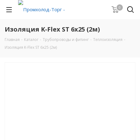
0
Изоляция K-Flex ST 6х25 (2м)
Главная
-
Каталог
-
Трубопроводы и фитинг
-
Теплоизоляция
-
Изоляция K-Flex ST 6х25 (2м)