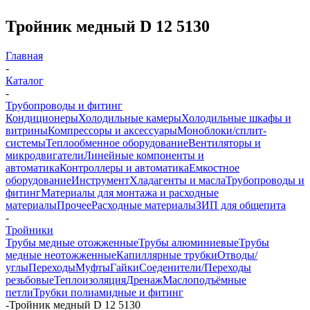
Тройник медный D 12 5130
Главная
-
Каталог
-
Трубопроводы и фитинг
Кондиционеры
Холодильные камеры
Холодильные шкафы и
витрины
Компрессоры и аксессуары
Моноблоки/сплит-
системы
Теплообменное оборудование
Вентиляторы и
микродвигатели
Линейные компоненты и
автоматика
Контроллеры и автоматика
Емкостное
оборудование
Инструмент
Хладагенты и масла
Трубопроводы и
фитинг
Материалы для монтажа и расходные
материалы
Прочее
Расходные материалы
ЗИП для общепита
-
Тройники
Трубы медные отожженные
Трубы алюминиевые
Трубы
медные неотожженные
Капиллярные трубки
Отводы/
углы
Переходы
Муфты
Гайки
Соеденители/Переходы
резьбовые
Теплоизоляция
Дренаж
Маслоподъёмные
петли
Трубки полиамидные и фитинг
-
Тройник медный D 12 5130