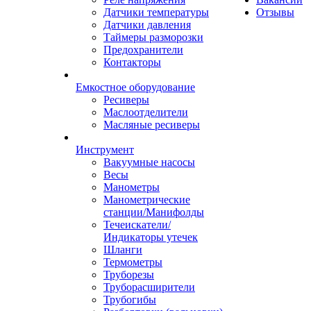
Датчики температуры
Отзывы
Датчики давления
Таймеры разморозки
Предохранители
Контакторы
Емкостное оборудование
Ресиверы
Маслоотделители
Масляные ресиверы
Инструмент
Вакуумные насосы
Весы
Манометры
Манометрические
станции/Манифолды
Течеискатели/
Индикаторы утечек
Шланги
Термометры
Труборезы
Труборасширители
Трубогибы