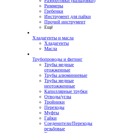
Разбортовки (вальцовки)
Риммеры
Гребенки
Инструмент для пайки
Прочий инструмент
Ещё
Хладагенты и масла
Хладагенты
Масла
Трубопроводы и фитинг
Трубы медные
отожженные
Трубы алюминиевые
Трубы медные
неотожженные
Капиллярные трубки
Отводы/углы
Тройники
Переходы
Муфты
Гайки
Соеденители/Переходы
резьбовые