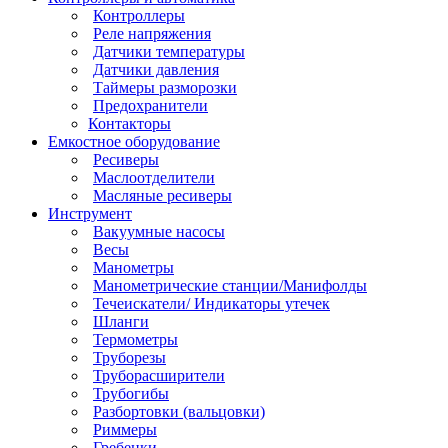
Контроллеры
Реле напряжения
Датчики температуры
Датчики давления
Таймеры разморозки
Предохранители
Контакторы
Емкостное оборудование
Ресиверы
Маслоотделители
Масляные ресиверы
Инструмент
Вакуумные насосы
Весы
Манометры
Манометрические станции/Манифолды
Течеискатели/ Индикаторы утечек
Шланги
Термометры
Труборезы
Труборасширители
Трубогибы
Разбортовки (вальцовки)
Риммеры
Гребенки