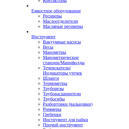
Контакторы
Емкостное оборудование
Ресиверы
Маслоотделители
Масляные ресиверы
Инструмент
Вакуумные насосы
Весы
Манометры
Манометрические
станции/Манифолды
Течеискатели/
Индикаторы утечек
Шланги
Термометры
Труборезы
Труборасширители
Трубогибы
Разбортовки (вальцовки)
Риммеры
Гребенки
Инструмент для пайки
Прочий инструмент