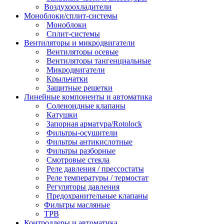
Воздухоохладители
Моноблоки/сплит-системы
Моноблоки
Сплит-системы
Вентиляторы и микродвигатели
Вентиляторы осевые
Вентиляторы тангенциальные
Микродвигатели
Крыльчатки
Защитные решетки
Линейные компоненты и автоматика
Соленоидные клапаны
Катушки
Запорная арматура/Rotolock
Фильтры-осушители
Фильтры антикислотные
Фильтры разборные
Смотровые стекла
Реле давления / прессостаты
Реле температуры / термостат
Регуляторы давления
Предохранительные клапаны
Фильтры масляные
ТРВ
Контроллеры и автоматика