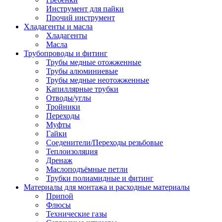
Инструмент для пайки
Прочий инструмент
Хладагенты и масла
Хладагенты
Масла
Трубопроводы и фитинг
Трубы медные отожженные
Трубы алюминиевые
Трубы медные неотожженные
Капиллярные трубки
Отводы/углы
Тройники
Переходы
Муфты
Гайки
Соеденители/Переходы резьбовые
Теплоизоляция
Дренаж
Маслоподъёмные петли
Трубки полиамидные и фитинг
Материалы для монтажа и расходные материалы
Припой
Флюсы
Технические газы