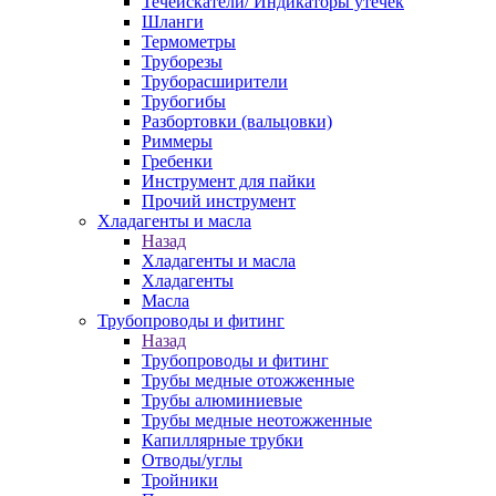
Течеискатели/ Индикаторы утечек
Шланги
Термометры
Труборезы
Труборасширители
Трубогибы
Разбортовки (вальцовки)
Риммеры
Гребенки
Инструмент для пайки
Прочий инструмент
Хладагенты и масла
Назад
Хладагенты и масла
Хладагенты
Масла
Трубопроводы и фитинг
Назад
Трубопроводы и фитинг
Трубы медные отожженные
Трубы алюминиевые
Трубы медные неотожженные
Капиллярные трубки
Отводы/углы
Тройники