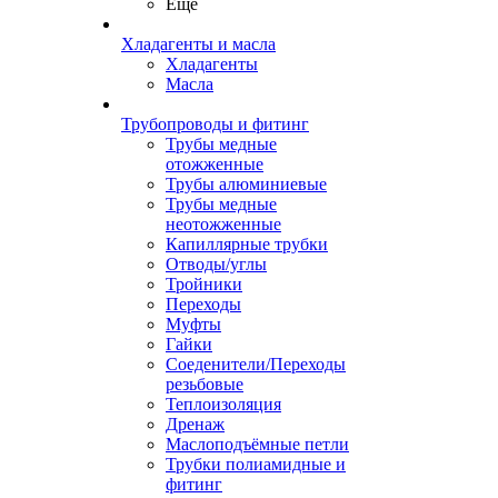
Ещё
Хладагенты и масла
Хладагенты
Масла
Трубопроводы и фитинг
Трубы медные
отожженные
Трубы алюминиевые
Трубы медные
неотожженные
Капиллярные трубки
Отводы/углы
Тройники
Переходы
Муфты
Гайки
Соеденители/Переходы
резьбовые
Теплоизоляция
Дренаж
Маслоподъёмные петли
Трубки полиамидные и
фитинг