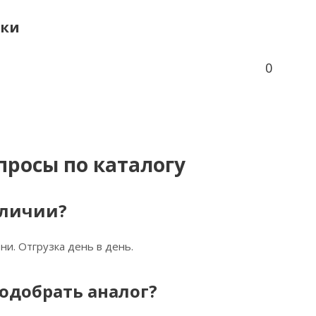
ики
0
просы по каталогу
аличии?
ни. Отгрузка день в день.
одобрать аналог?