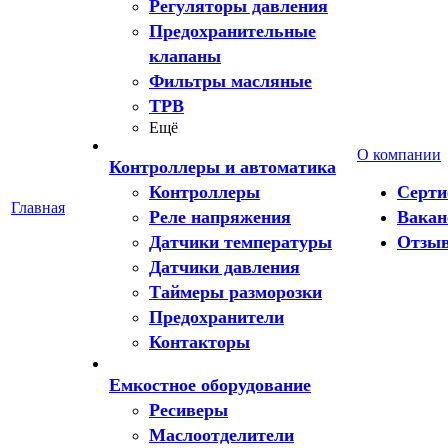
Регуляторы давления
Предохранительные
клапаны
Фильтры масляные
ТРВ
Ещё
О компании
Контроллеры и автоматика
Контроллеры
Серт
Главная
Реле напряжения
Вакан
Датчики температуры
Отзы
Датчики давления
Таймеры разморозки
Предохранители
Контакторы
Емкостное оборудование
Ресиверы
Маслоотделители