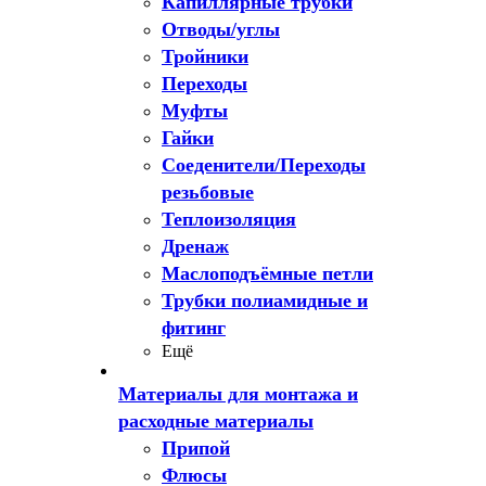
Капиллярные трубки
Отводы/углы
Тройники
Переходы
Муфты
Гайки
Соеденители/Переходы
резьбовые
Теплоизоляция
Дренаж
Маслоподъёмные петли
Трубки полиамидные и
фитинг
Ещё
Материалы для монтажа и
расходные материалы
Припой
Флюсы