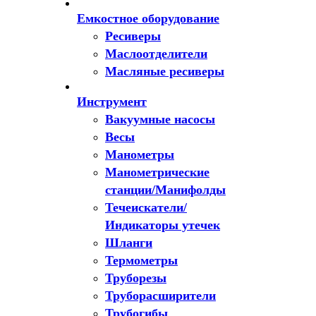
Емкостное оборудование
Ресиверы
Маслоотделители
Масляные ресиверы
Инструмент
Вакуумные насосы
Весы
Манометры
Манометрические
станции/Манифолды
Течеискатели/
Индикаторы утечек
Шланги
Термометры
Труборезы
Труборасширители
Трубогибы