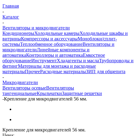
Главная
-
Каталог
-
Вентиляторы и микродвигатели
Кондиционеры
Холодильные камеры
Холодильные шкафы и
витрины
Компрессоры и аксессуары
Моноблоки/сплит-
системы
Теплообменное оборудование
Вентиляторы и
микродвигатели
Линейные компоненты и
автоматика
Контроллеры и автоматика
Емкостное
оборудование
Инструмент
Хладагенты и масла
Трубопроводы и
фитинг
Материалы для монтажа и расходные
материалы
Прочее
Расходные материалы
ЗИП для общепита
-
Микродвигатели
Вентиляторы осевые
Вентиляторы
тангенциальные
Крыльчатки
Защитные решетки
-
Крепление для микродвигателей 56 мм.
Крепление для микродвигателей 56 мм.
Цена: