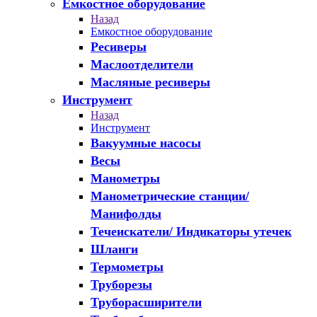
Емкостное оборудование
Назад
Емкостное оборудование
Ресиверы
Маслоотделители
Масляные ресиверы
Инструмент
Назад
Инструмент
Вакуумные насосы
Весы
Манометры
Манометрические станции/
Манифолды
Течеискатели/ Индикаторы утечек
Шланги
Термометры
Труборезы
Труборасширители