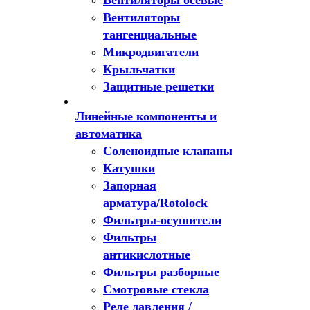
Вентиляторы осевые
Вентиляторы
тангенциальные
Микродвигатели
Крыльчатки
Защитные решетки
Линейные компоненты и
автоматика
Соленоидные клапаны
Катушки
Запорная
арматура/Rotolock
Фильтры-осушители
Фильтры
антикислотные
Фильтры разборные
Смотровые стекла
Реле давления /