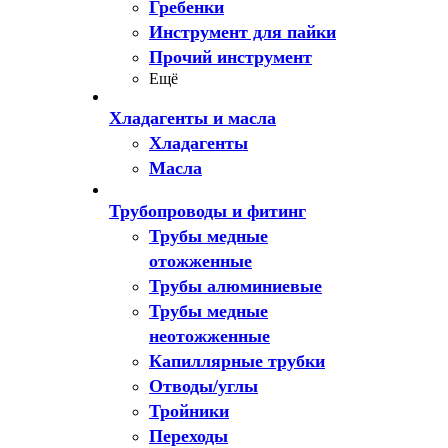
Гребенки
Инструмент для пайки
Прочий инструмент
Ещё
Хладагенты и масла
Хладагенты
Масла
Трубопроводы и фитинг
Трубы медные
отожженные
Трубы алюминиевые
Трубы медные
неотожженные
Капиллярные трубки
Отводы/углы
Тройники
Переходы