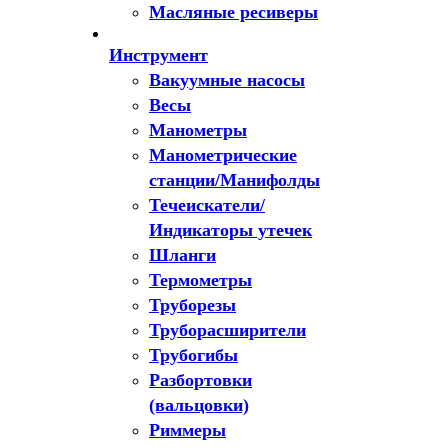
Масляные ресиверы
Инструмент
Вакуумные насосы
Весы
Манометры
Манометрические
станции/Манифолды
Течеискатели/
Индикаторы утечек
Шланги
Термометры
Труборезы
Труборасширители
Трубогибы
Разбортовки
(вальцовки)
Риммеры