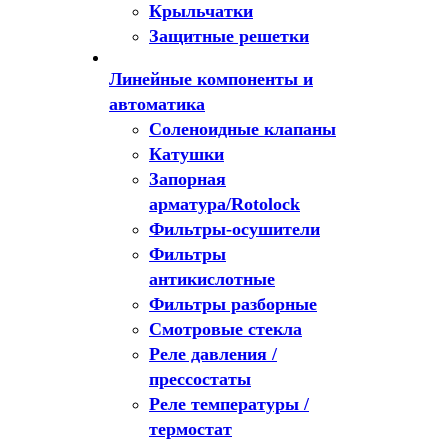
Крыльчатки
Защитные решетки
Линейные компоненты и
автоматика
Соленоидные клапаны
Катушки
Запорная
арматура/Rotolock
Фильтры-осушители
Фильтры
антикислотные
Фильтры разборные
Смотровые стекла
Реле давления /
прессостаты
Реле температуры /
термостат