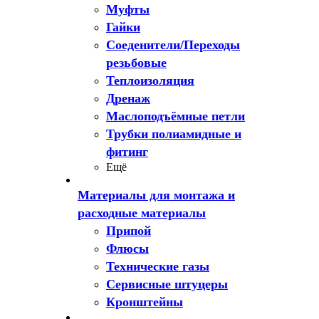
Муфты
Гайки
Соеденители/Переходы
резьбовые
Теплоизоляция
Дренаж
Маслоподъёмные петли
Трубки полиамидные и
фитинг
Ещё
Материалы для монтажа и
расходные материалы
Припой
Флюсы
Технические газы
Сервисные штуцеры
Кронштейны